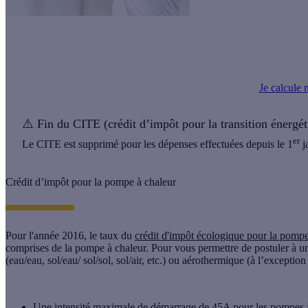
Installez une climatisation réversible à prix réduit grâce à la
prime éne
!
Je calcule
⚠️
Fin du CITE (crédit d’impôt pour la transition énergét
er
Le CITE est supprimé pour les dépenses effectuées depuis le 1
j
Crédit d’impôt pour la pompe à chaleur
Pour l'année 2016, le taux du
crédit d'impôt écologique pour la pompe
comprises de la pompe à chaleur. Pour vous permettre de postuler à un
(eau/eau, sol/eau/ sol/sol, sol/air, etc.) ou aérothermique (à l’exception 
Une intensité maximale de démarrage de 45A pour les
pompes 