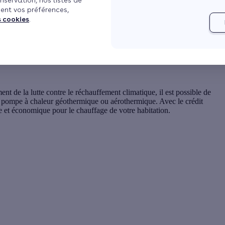
nservation, nos listes de
ent vos préférences,
s cookies
.
e
nt de la lutte contre le réchauffement climatique, il est possible de
e
pompe à chaleur géothermique ou aérothermique
. Avec le crédit
e et économique pour le chauffage de votre habitation.