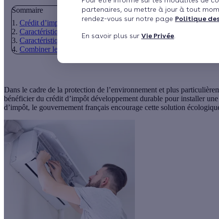
Pour être informé sur les modalités de co
partenaires, ou mettre à jour à tout mom
Sommaire
rendez-vous sur notre page
Politique de
Crédit d’impôt pour la pompe à chaleur
Caractéristiques des pompes à chaleur (PAC)
En savoir plus sur
Vie Privée
.
Caractéristiques du crédit d’impôt pour le développement durabl
Combiner les aides de l’Etat, c’est possible !
Dans le cadre de la protection de l’environnement et plus particulièreme
bénéficier du
crédit d’impôt développement durable
pour installer un
d’impôt, le gouvernement français encourage cette solution écologiqu