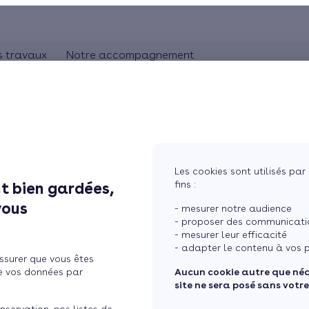
s travaux
Notre accompagnement
ON
CHAUFFAGE
Comprendre les travaux
Rhônes-Alpes
bles
Pompe à chaleur
L'artisan RGE
Pays de la Loire
Chauffage au gaz
Aquitaine
Bretagne
Chauffage au bois
Les cookies sont utilisés par 
Ile de France
fins :
t bien gardées,
 pour l’installation
tres
Chauffage électrique
vous
- mesurer notre audience
ure
Chauffage solaire
n 2016
- proposer des communicatio
- mesurer leur efficacité
Thermostat connecté
- adapter le contenu à vos p
ssurer que vous êtes
 maison
Changer mon chauffage
e vos données par
Aucun cookie autre que né
site ne sera posé sans votr