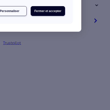
+ de 15 ans
Personnaliser
Fermer et accepter
Je découvre mes primes
Simulation gratuite en 2 minutes
Trustpilot