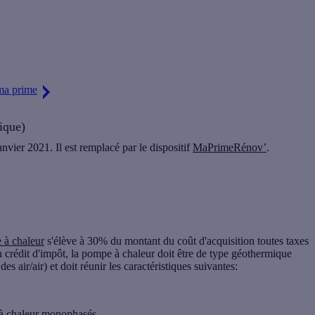
rgie
. Découvrez sans plus attendre le montant auquel vous êtes éligible
 ma prime
ique)
anvier 2021. Il est remplacé par le dispositif
MaPrimeRénov’
.
 à chaleur
s'élève à 30% du montant du coût d'acquisition toutes taxes
 crédit d'impôt, la pompe à chaleur doit être de type géothermique
des air/air) et doit réunir les caractéristiques suivantes:
à chaleur monophasés