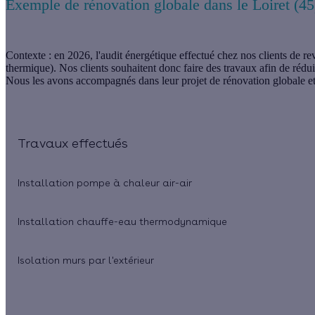
Exemple de rénovation globale dans le Loiret (45
Contexte :
en 2026, l'audit énergétique effectué chez nos clients de re
thermique). Nos clients souhaitent donc faire des travaux afin de réduir
Nous les avons accompagnés dans leur projet de rénovation globale et vo
Travaux effectués
Installation pompe à chaleur air-air
Installation chauffe-eau thermodynamique
Isolation murs par l'extérieur