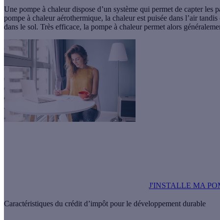
Une
pompe à chaleur
dispose d’un système qui permet de capter les pa
pompe à chaleur aérothermique, la chaleur est puisée dans l’air tandi
dans le sol. Très efficace, la pompe à chaleur permet alors généraleme
Ma pompe à chaleur à partir de
4 490€
Offre Effy : installez une PAC et économisez jusqu’à 60 % sur votre f
J'INSTALLE MA P
Caractéristiques du crédit d’impôt pour le développement durable