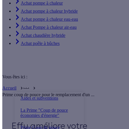
Achat pompe à chaleur
Achat pompe à chaleur hybride
Achat pompe à chaleur eau-eau
Achat Pompe à chaleur air-eau
Achat chaudière hybride
Achat poêle à bûches
Vous êtes ici :
. . .
Accueil
Prime coup de pouce pour le remplacement d'un ...
Aides et subventions
La Prime "Coup de pouce
économies d'énergie"
Effy
Prime Coup de pouce