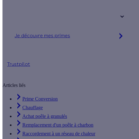
Votre logement a été construit :
+ de 15 ans
Je découvre mes primes
Simulation gratuite en 2 minutes
Trustpilot
Articles liés
Prime Conversion
Chauffage
Achat poêle à granulés
Remplacement d'un poêle à charbon
Raccordement à un réseau de chaleur