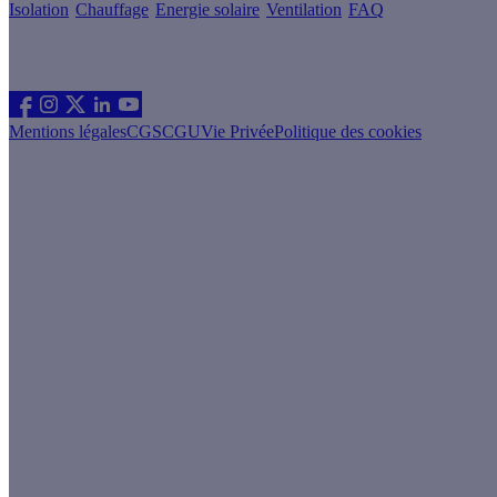
Isolation
Chauffage
Energie solaire
Ventilation
FAQ
Les sites du groupe Effy
Suivez nous
Mentions légales
CGS
CGU
Vie Privée
Politique des cookies