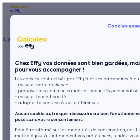
Les aides financières
Nos conseils trav
Cookies esse
Particulier
Artisan / installateur
Entreprise / collectivité
À propos
ISOLATION
Prime coup de pouce
La prime énergie
Combles
Ma Prime Rénov'
Chez Effy vos données sont bien gardées, mai
Murs
Le chèque énergie
pour le remplacement
pour vous accompagner !
La TVA réduite
Sol
Les cookies sont utilisés par Effy.fr et ses partenaires à plus
L'éco-prêt à taux zéro
d'un poêle à mazout
- mesurer notre audience
Fenêtres
Trouver mes aides
- proposer des communications et publicités personnalisé
- mesurer leur efficacité
Toiture
- adapter le contenu à vos préférences.
par
L’équipe de rédaction
4 min de lecture
Aucun cookie autre que nécessaire au bon fonctionnemen
Isoler ma maison
posé sans votre consentement.
Sommaire
Pour être informé sur les modalités de conservation, nos li
mettre à jour à tout moment vos préférences, rendez-vous
Prime coup de pouce : la plateforme choisie se charge