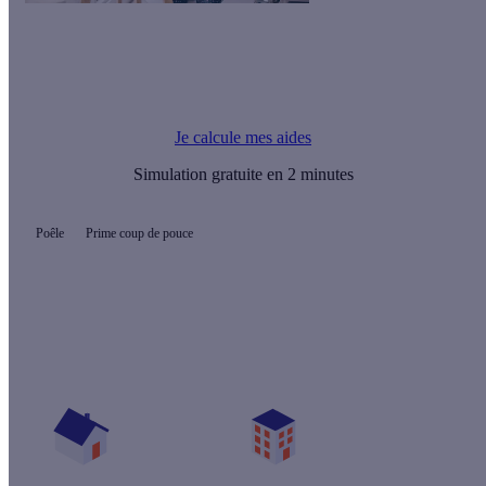
Le saviez-vous ?
La prime Coup de pouce chauffage, c'est jusqu'à 800€ pour le
remplacement d'un poêle à mazout
Je calcule mes aides
Simulation gratuite en 2 minutes
Poêle
Prime coup de pouce
Quelles aides pour mon poêle ?
Vos travaux concernent :
Une maison
Un appartement