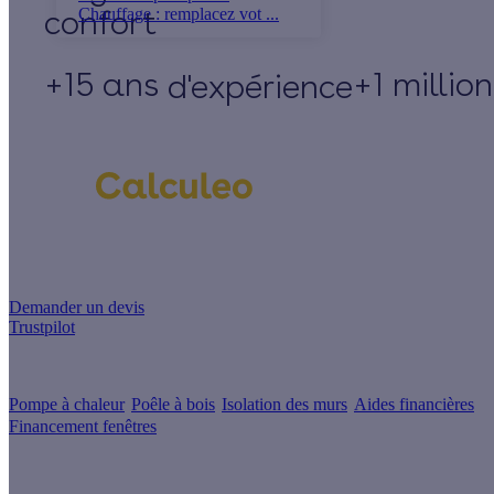
Chauffage : remplacez vot ...
+15 ans
+1 millio
d'expérience
Un projet de rénovation énergétique ?
Demander un devis
Trustpilot
Guides de travaux
Pompe à chaleur
Poêle à bois
Isolation des murs
Aides financières
Financement fenêtres
Conseils & Offres