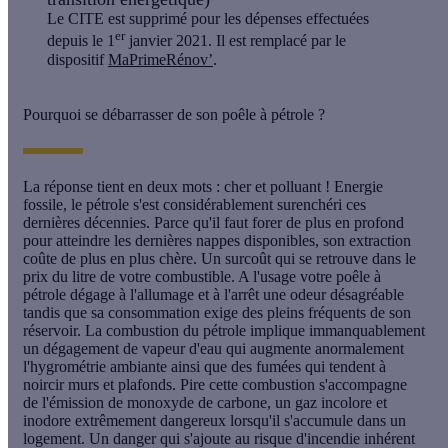
Le CITE est supprimé pour les dépenses effectuées
er
depuis le 1
janvier 2021. Il est remplacé par le
dispositif
MaPrimeRénov’
.
Pourquoi se débarrasser de son poêle à pétrole ?
La réponse tient en deux mots : cher et polluant ! Energie
fossile, le pétrole s'est considérablement surenchéri ces
dernières décennies. Parce qu'il faut forer de plus en profond
pour atteindre les dernières nappes disponibles, son extraction
coûte de plus en plus chère. Un surcoût qui se retrouve dans le
prix du litre de votre combustible. A l'usage votre poêle à
pétrole dégage à l'allumage et à l'arrêt une odeur désagréable
tandis que sa consommation exige des pleins fréquents de son
réservoir. La combustion du pétrole implique immanquablement
un dégagement de vapeur d'eau qui augmente anormalement
l'hygrométrie ambiante ainsi que des fumées qui tendent à
noircir murs et plafonds. Pire cette combustion s'accompagne
de l'émission de monoxyde de carbone, un gaz incolore et
inodore extrêmement dangereux lorsqu'il s'accumule dans un
logement. Un danger qui s'ajoute au risque d'incendie inhérent