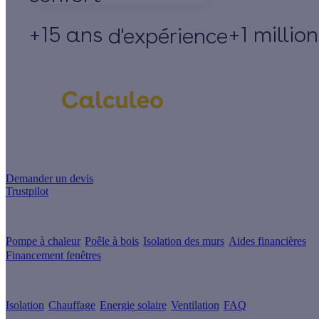
+15 ans
+1 millio
d'expérience
Un projet de rénovation énergétique ?
Demander un devis
Trustpilot
Guides de travaux
Pompe à chaleur
Poêle à bois
Isolation des murs
Aides financières
Financement fenêtres
Conseils & Offres
Isolation
Chauffage
Energie solaire
Ventilation
FAQ
Les sites du groupe Effy