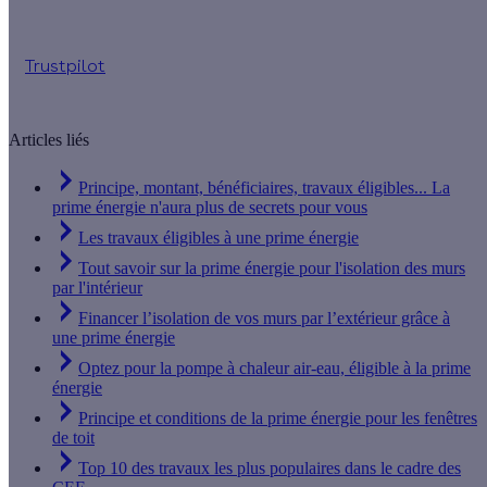
Trustpilot
Articles liés
Principe, montant, bénéficiaires, travaux éligibles... La
prime énergie n'aura plus de secrets pour vous
Les travaux éligibles à une prime énergie
Tout savoir sur la prime énergie pour l'isolation des murs
par l'intérieur
Financer l’isolation de vos murs par l’extérieur grâce à
une prime énergie
Optez pour la pompe à chaleur air-eau, éligible à la prime
énergie
Principe et conditions de la prime énergie pour les fenêtres
de toit
Top 10 des travaux les plus populaires dans le cadre des