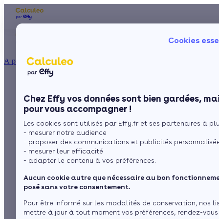
Les aides financières
Nos conseils trav
Cookies esse
Particulier
Artisan / installateur
Entreprise / collectivité
À propos
ISOLATION
Quelle prime énergie
La prime énergie
Combles
Ma Prime Rénov'
Chez Effy vos données sont bien gardées, mai
Murs
Le chèque énergie
pour un poêle à bois
pour vous accompagner !
La TVA réduite
Sol
Les cookies sont utilisés par Effy.fr et ses partenaires à plus
L'éco-prêt à taux zéro
?
- mesurer notre audience
Fenêtres
Trouver mes aides
- proposer des communications et publicités personnalisé
- mesurer leur efficacité
Toiture
- adapter le contenu à vos préférences.
par
Sonya Drideche
5 min de lecture
Aucun cookie autre que nécessaire au bon fonctionnemen
Isoler ma maison
posé sans votre consentement.
Sommaire
Pour être informé sur les modalités de conservation, nos li
mettre à jour à tout moment vos préférences, rendez-vous
Installez votre poêle à bois grâce à la prime énergie