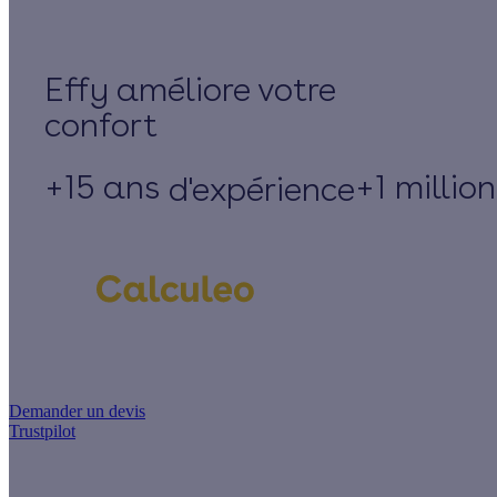
Effy
+15 ans
+1 millio
d'expérience
Un projet de rénovation énergétique ?
Demander un devis
Trustpilot
Guides de travaux