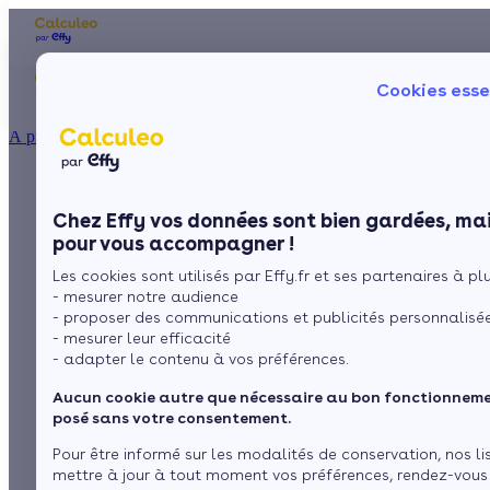
Les aides financières
Nos conseils trav
Cookies esse
Particulier
Artisan / installateur
Entreprise / collectivité
À propos
ISOLATION
La Chaudière à bois
La prime énergie
Combles
Ma Prime Rénov'
Chez Effy vos données sont bien gardées, mai
Murs
Le chèque énergie
pour vous accompagner !
La TVA réduite
Sol
Les cookies sont utilisés par Effy.fr et ses partenaires à plus
L'éco-prêt à taux zéro
par
L’équipe de rédaction
7 min de lecture
- mesurer notre audience
Fenêtres
Trouver mes aides
- proposer des communications et publicités personnalisé
- mesurer leur efficacité
Toiture
- adapter le contenu à vos préférences.
Sommaire
La chaudière à bois, le choix de la raison
Aucun cookie autre que nécessaire au bon fonctionnemen
Les différents types de chaudière à bois
Isoler ma maison
posé sans votre consentement.
Voir plus
Pour être informé sur les modalités de conservation, nos li
mettre à jour à tout moment vos préférences, rendez-vous