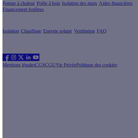
Pompe à chaleur
Poêle à bois
Isolation des murs
Aides financières
Financement fenêtres
Conseils & Offres
Isolation
Chauffage
Energie solaire
Ventilation
FAQ
Les sites du groupe Effy
Suivez nous
Mentions légales
CGS
CGU
Vie Privée
Politique des cookies