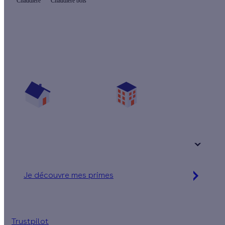
Chaudière
Chaudière bois
Quelles aides pour ma chaudière bûches ?
Vos travaux concernent :
Une maison
Un appartement
Votre logement a été construit :
+ de 15 ans
Je découvre mes primes
Jusqu'à 8 250 € d'aides financières
Trustpilot