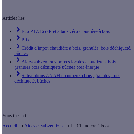
Articles liés
Eco PTZ Eco Pret a taux zéro chaudière à bois
Prix
Crédit d'impot chaudière à bois, granulés, bois déchiqueté,
bûches
Aides subventions primes locales chaudière à bois
granulés bois déchiqueté bûches bois énergie
Subventions ANAH chaudière à bois, granulés, bois
déchiqueté, bûches
Vous êtes ici :
Accueil
Aides et subventions
La Chaudière à bois