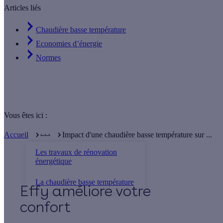
Articles liés
Chaudière basse température
Economies d’énergie
Normes
Vous êtes ici :
. . .
Accueil
Impact d'une chaudière basse température sur ...
Les travaux de rénovation
énergétique
La chaudière basse température
Effy