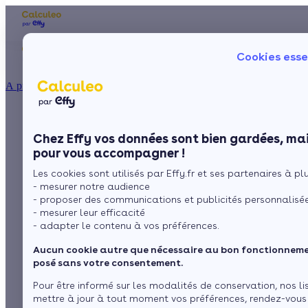
Les aides financières
Nos conseils trav
Cookies esse
Particulier
Artisan / installateur
Entreprise / collectivité
À propos
ISOLATION
Impact d'une
La prime énergie
Combles
Ma Prime Rénov'
Chez Effy vos données sont bien gardées, mai
Murs
Le chèque énergie
chaudière basse
pour vous accompagner !
La TVA réduite
Sol
Les cookies sont utilisés par Effy.fr et ses partenaires à plus
L'éco-prêt à taux zéro
température sur la
- mesurer notre audience
Fenêtres
Trouver mes aides
- proposer des communications et publicités personnalisé
consommation
- mesurer leur efficacité
Toiture
- adapter le contenu à vos préférences.
énergétique
Aucun cookie autre que nécessaire au bon fonctionnemen
Isoler ma maison
posé sans votre consentement.
Pour être informé sur les modalités de conservation, nos li
par
L’équipe de rédaction
4 min de lecture
mettre à jour à tout moment vos préférences, rendez-vous