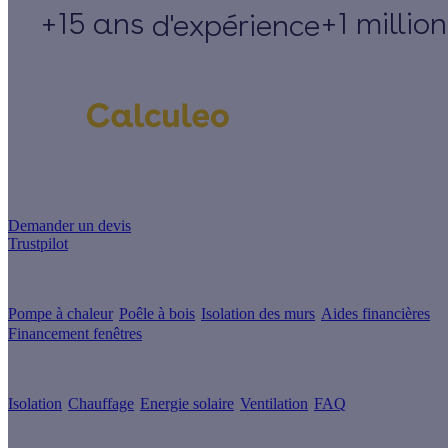
+15 ans
+1 millio
d'expérience
Un projet de rénovation énergétique ?
Demander un devis
Trustpilot
Guides de travaux
Pompe à chaleur
Poêle à bois
Isolation des murs
Aides financières
Financement fenêtres
Conseils & Offres
Isolation
Chauffage
Energie solaire
Ventilation
FAQ
Les sites du groupe Effy