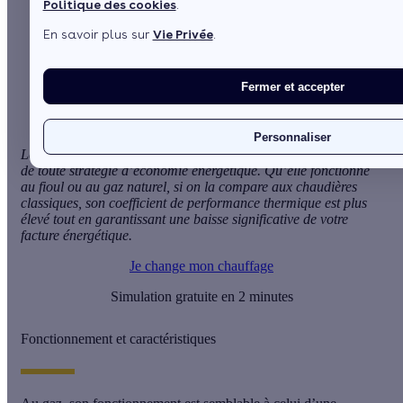
Politique des cookies
.
En savoir plus sur
Vie Privée
.
Sommaire
Fonctionnement et caractéristiques
Des avantages certains
Fermer et accepter
Personnaliser
La
chaudière à basse température
est devenue un produit-phare
de toute stratégie d’économie énergétique. Qu’elle fonctionne
au fioul ou au gaz naturel, si on la compare aux chaudières
classiques, son coefficient de performance thermique est plus
élevé tout en garantissant une baisse significative de votre
facture énergétique.
Je change mon chauffage
Simulation gratuite en 2 minutes
Fonctionnement et caractéristiques