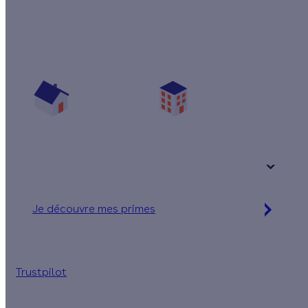
Quelles aides pour ma chaudière ?
Vos travaux concernent :
Une maison
Un appartement
Votre logement a été construit :
+ de 15 ans
Je découvre mes primes
Jusqu'à 9 450 € d'aides financières
Trustpilot