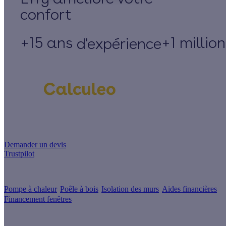
+15 ans
+1 millio
d'expérience
Un projet de rénovation énergétique ?
Demander un devis
Trustpilot
Guides de travaux
Pompe à chaleur
Poêle à bois
Isolation des murs
Aides financières
Financement fenêtres
Conseils & Offres