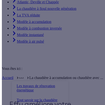
Atlantic, Deville et Chappée
La chaudière à fioul nouvelle génération
La TVA réduite
Modèle à accumulation
Modèle à combustion inversée
Modèle instantané
Modèle à air pulsé
Vous êtes ici :
. . .
Accueil
La chaudière à accumulation ou chaudière avec ...
Les travaux de rénovation
énergétique
Tout savoir sur la chaudière
Effy