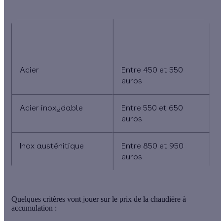
Matériau utilisé pour
Gamme de prix
le ballon
moyens (TTC)
Acier
Entre 450 et 550
euros
Acier inoxydable
Entre 550 et 650
euros
Inox austénitique
Entre 850 et 950
euros
Quelques critères vont jouer sur le prix de la chaudière à
accumulation :