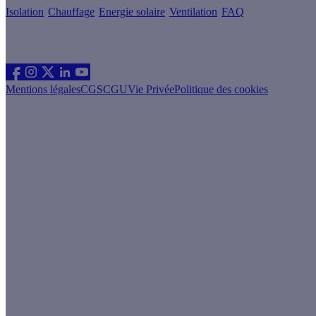
Isolation
Chauffage
Energie solaire
Ventilation
FAQ
Les sites du groupe Effy
Suivez nous
Mentions légales
CGS
CGU
Vie Privée
Politique des cookies