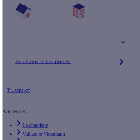
Une maison
Un appartement
Votre logement a été construit :
+ de 15 ans
Je découvre mes primes
Jusqu'à 9 450 € d'aides financières
Trustpilot
Articles liés
La chaudiere
Vaillant et Viessmann