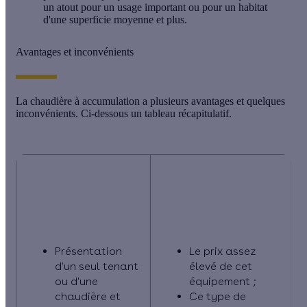
un atout pour un usage important ou pour un habitat
d'une superficie moyenne et plus.
Avantages et inconvénients
La chaudière à accumulation a plusieurs avantages et quelques
inconvénients. Ci-dessous un tableau récapitulatif.
Chaudière à
Chaudière à
accumulation : ses
accumulation :
plus
quelques bémols
Présentation
Le prix assez
d'un seul tenant
élevé de cet
ou d'une
équipement ;
chaudière et
Ce type de