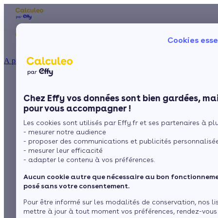
Les aides financières
Nos conseils trav
Cookies esse
Particulier
Artisan / installateur
Entreprise / collectivité
À propos
ISOLATION
La chaudière à
La prime énergie
Combles
Ma Prime Rénov'
Chez Effy vos données sont bien gardées, mai
Murs
Le chèque énergie
accumulation ou
pour vous accompagner !
La TVA réduite
Sol
Les cookies sont utilisés par Effy.fr et ses partenaires à plus
L'éco-prêt à taux zéro
chaudière avec ballon
- mesurer notre audience
Fenêtres
Trouver mes aides
- proposer des communications et publicités personnalisé
intégré
- mesurer leur efficacité
Toiture
- adapter le contenu à vos préférences.
Aucun cookie autre que nécessaire au bon fonctionnemen
Isoler ma maison
par
L’équipe de rédaction
6 min de lecture
posé sans votre consentement.
Pour être informé sur les modalités de conservation, nos li
mettre à jour à tout moment vos préférences, rendez-vous