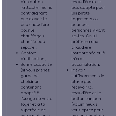
d'un ballon
chaudière n'est
rattaché, moins
pas adapté pour
contraignant
les petits
que d'avoir le
logements ou
duo chaudière
pour des
pour le
personnes vivant
chauffage +
seules. On lui
chauffe-eau
préfèrera une
séparé ;
chaudière
Confort
instantanée ou à
d'utilisation ;
micro-
Bonne capacité
accumulation.
(si vous prenez
Prévoir
garde de
suffisamment de
choisir un
place pour
contenant
recevoir la
adapté à
chaudière et le
l'usage de votre
ballon tampon
foyer et à la
(volumineux si
superficie de
vous optez pour
votre maison) ;
un contenant de