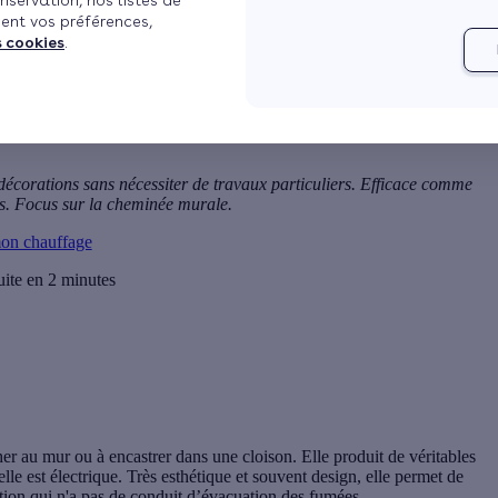
nservation, nos listes de
ent vos préférences,
s cookies
.
 décorations sans nécessiter de travaux particuliers. Efficace comme
ts. Focus sur la cheminée murale.
on chauffage
uite en 2 minutes
er au mur ou à encastrer dans une cloison. Elle produit de véritables
elle est
électrique
. Très esthétique et souvent design, elle permet de
tion qui n'a pas de conduit d’évacuation des fumées.