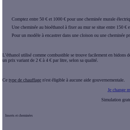
Comptez entre 50 € et 1000 € pour une cheminée murale électriq
Une cheminée au bioéthanol à fixer au mur se situe entre 150 € et
Pour un modèle à encastrer dans une cloison ou une cheminée pr
L’éthanol utilisé comme combustible se trouve facilement en bidons de
un prix variant de 2 € à 4 € par litre, selon sa qualité.
Ce
type de chauffage
n'est éligible à aucune aide gouvernementale.
Je change m
Simulation grat
Inserts et cheminées