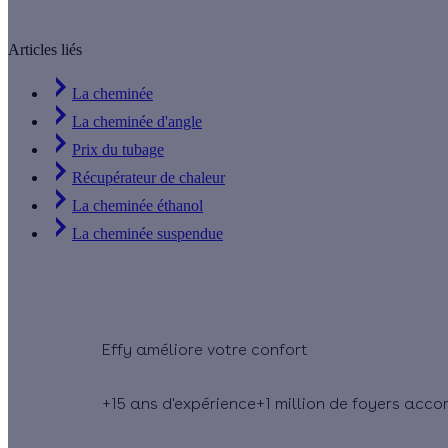
Articles liés
La cheminée
La cheminée d'angle
Prix du tubage
Récupérateur de chaleur
La cheminée éthanol
La cheminée suspendue
Effy
+15 ans
d'expérience
+1 million
de foyers acc