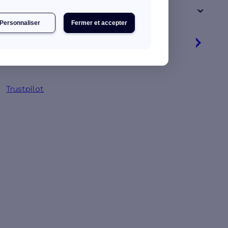
+ de 15 ans
Personnaliser
Fermer et accepter
Je découvre mes primes
Simulation gratuite en 2 minutes
Trustpilot