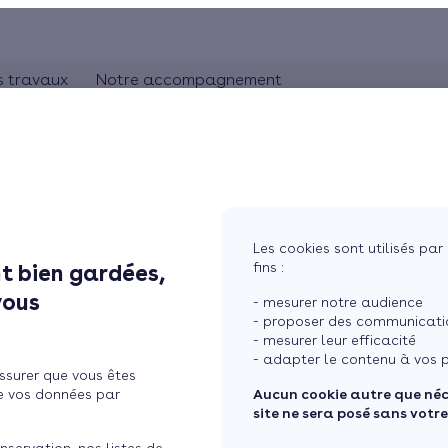
s travaux
Notre accompagnement
ON
CHAUFFAGE
Comprendre les travaux
Rhônes-Alpes
bles
Pompe à chaleur
L'artisan RGE
Pays de la Loire
Chauffage au gaz
Aquitaine
Bretagne
Chauffage au bois
Les cookies sont utilisés par 
Ile de France
fins :
t bien gardées,
s, inconvénients et prix,
tres
Chauffage électrique
vous
- mesurer notre audience
ure
Chauffage solaire
née murale
- proposer des communicatio
- mesurer leur efficacité
Thermostat connecté
- adapter le contenu à vos p
ssurer que vous êtes
 maison
Changer mon chauffage
e vos données par
Aucun cookie autre que né
site ne sera posé sans votr