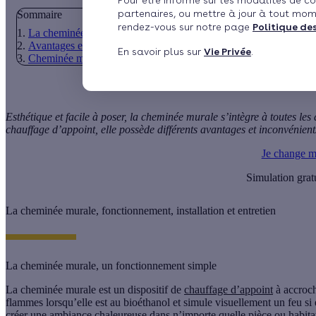
Pour être informé sur les modalités de co
partenaires, ou mettre à jour à tout mom
Sommaire
rendez-vous sur notre page
Politique de
La cheminée murale, fonctionnement, installation et entretien
Avantages et inconvénients
En savoir plus sur
Vie Privée
.
Cheminée murale : prix d’achat et coût de fonctionnement
Esthétique et facile à poser, la
cheminée murale
s’intègre à toutes les
chauffage d’appoint, elle possède différents avantages et inconvénien
Je change m
Simulation grat
La cheminée murale, fonctionnement, installation et entretien
La cheminée murale, un fonctionnement simple
La
cheminée murale
est un dispositif de
chauffage d’appoint
à accroch
flammes lorsqu’elle est au
bioéthano
l et simule visuellement un feu si 
créer une ambiance chaleureuse dans n’importe quelle pièce ou habita