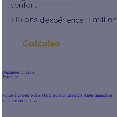
+15 ans
+1 millio
d'expérience
Un projet de rénovation énergétique ?
Demander un devis
Trustpilot
Guides de travaux
Pompe à chaleur
Poêle à bois
Isolation des murs
Aides financières
Financement fenêtres
Conseils & Offres