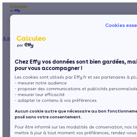
Les aides financières
Nos conseils trav
Cookies esse
Particulier
Artisan / installateur
Entreprise / collectivité
À propos
ISOLATION
Peu cher mais très
La prime énergie
Combles
Ma Prime Rénov'
Chez Effy vos données sont bien gardées, mai
Murs
Le chèque énergie
polluant, le chauffage
pour vous accompagner !
La TVA réduite
Sol
Les cookies sont utilisés par Effy.fr et ses partenaires à plus
L'éco-prêt à taux zéro
au fioul a autant
- mesurer notre audience
Fenêtres
Trouver mes aides
- proposer des communications et publicités personnalisé
d'avantages que
- mesurer leur efficacité
Toiture
- adapter le contenu à vos préférences.
d'inconvénients,
Aucun cookie autre que nécessaire au bon fonctionnemen
zoom
Isoler ma maison
posé sans votre consentement.
Pour être informé sur les modalités de conservation, nos li
mettre à jour à tout moment vos préférences, rendez-vous