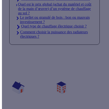
Quel est le prix global (achat du matériel et coût
de la main d’œuvre) d’un système de chauffage
au sol ?
Le pellet ou granulé de bois : bon ou mauvais
investissement ?
Quel type de chauffage électrique choisir ?
Comment choisir la puissance des radiateurs
électriques ?
Quelles aides pour mon projet chauffage ?
Vos travaux concernent :
Une maison
Un appartement
Votre logement a été construit :