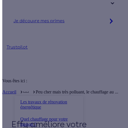
+ de 15 ans
Je découvre mes primes
Jusqu'à 16 560 € d'aides financières
Trustpilot
Vous êtes ici :
. . .
Accueil
Peu cher mais très polluant, le chauffage au ...
Les travaux de rénovation
énergétique
Quel chauffage pour votre
Effy
maison ?