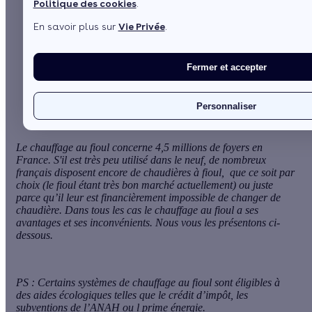
Politique des cookies
.
par
L’équipe de rédaction
3 min de lecture
En savoir plus sur
Vie Privée
.
Sommaire
Fermer et accepter
Les chaudières fioul sont très efficaces
Un crédit d'impôt pour votre chaudière à condensation
Voir plus
Personnaliser
Le
chauffage au fioul
concerne 4,5 millions de foyers en
France. S'il est très peu utilisé dans le neuf, de nombreux
français disposent encore de chaudières à fioul, que ce soit par
choix (le fioul étant très bon marché actuellement) ou juste
parce qu’il leur est financièrement impossible de changer de
chaudière. Dans tous les cas le chauffage au fioul a ses
avantages et ses inconvénients. Nous vous les présentons ci-
dessous.
PS : Certains systèmes de chauffage au fioul sont éligibles à
des aides écologiques telles que le crédit d’impôt, les
subventions de l’ANAH ou l prime énergie.