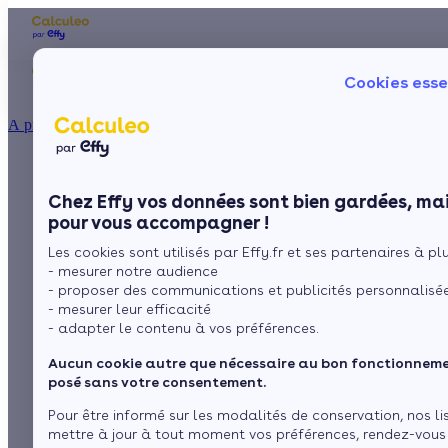
Les aides financières
Nos conseils trav
Cookies esse
Particulier
Artisan / installateur
Entreprise / collectivité
À propos
ISOLATION
Le plancher
La prime énergie
Combles
Ma Prime Rénov'
Chez Effy vos données sont bien gardées, mai
Murs
Le chèque énergie
chauffant, comment
pour vous accompagner !
La TVA réduite
Sol
Les cookies sont utilisés par Effy.fr et ses partenaires à plus
L'éco-prêt à taux zéro
ça marche ?
- mesurer notre audience
Fenêtres
Trouver mes aides
- proposer des communications et publicités personnalisé
- mesurer leur efficacité
Toiture
- adapter le contenu à vos préférences.
par
L’équipe de rédaction
3 min de lecture
Aucun cookie autre que nécessaire au bon fonctionnemen
Isoler ma maison
posé sans votre consentement.
Sommaire
Pour être informé sur les modalités de conservation, nos li
mettre à jour à tout moment vos préférences, rendez-vous
Comment fonctionne un plancher chauffant ?