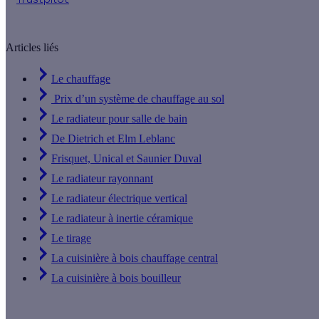
Articles liés
Le chauffage
Prix d’un système de chauffage au sol
Le radiateur pour salle de bain
De Dietrich et Elm Leblanc
Frisquet, Unical et Saunier Duval
Le radiateur rayonnant
Le radiateur électrique vertical
Le radiateur à inertie céramique
Le tirage
La cuisinière à bois chauffage central
La cuisinière à bois bouilleur