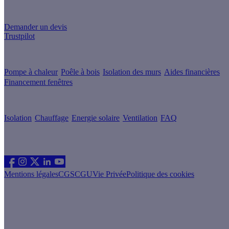
Un projet de rénovation énergétique ?
Demander un devis
Trustpilot
Guides de travaux
Pompe à chaleur
Poêle à bois
Isolation des murs
Aides financières
Financement fenêtres
Conseils & Offres
Isolation
Chauffage
Energie solaire
Ventilation
FAQ
Les sites du groupe Effy
Suivez nous
Mentions légales
CGS
CGU
Vie Privée
Politique des cookies