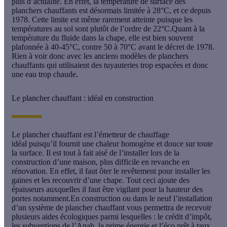
plus d’actualité.
En effet, la température de surface des
planchers chauffants est désormais limitée à 28°C, et ce depuis
1978. Cette limite est même rarement atteinte puisque
les
températures au sol sont plutôt de l’ordre de 22°C
.Quant à la
température du fluide dans la chape, elle est bien souvent
plafonnée à 40-45°C, contre 50 à 70°C avant le décret de 1978.
Rien à voir donc avec les anciens modèles de planchers
chauffants qui utilisaient des tuyauteries trop espacées et donc
une eau trop chaude.
Le plancher chauffant : idéal en construction
Le plancher chauffant est l’émetteur de chauffage
idéal
puisqu’il fournit une chaleur homogène et douce sur toute
la surface. Il est tout à fait aisé de l’installer lors de la
construction d’une maison, plus difficile en revanche en
rénovation. En effet, il faut ôter le revêtement pour installer les
gaines et les recouvrir d’une chape. Tout ceci ajoute des
épaisseurs auxquelles il faut être vigilant pour la hauteur des
portes notamment.En construction ou dans le neuf l’installation
d’un système de plancher chauffant vous permettra de recevoir
plusieurs aides écologiques parmi lesquelles : le crédit d’impôt,
les subventions de l’Anah, la prime énergie et l’éco prêt à taux