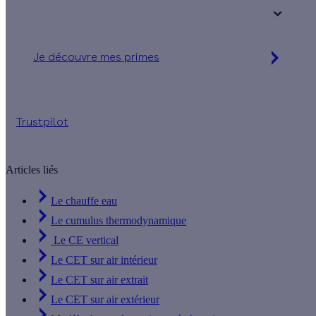
+ de 15 ans
Je découvre mes primes
Simulation gratuite en 2 minutes
Trustpilot
Articles liés
Le chauffe eau
Le cumulus thermodynamique
Le CE vertical
Le CET sur air intérieur
Le CET sur air extrait
Le CET sur air extérieur