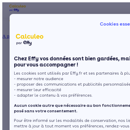
Les aides financières
Nos conseils trav
Cookies esse
Particulier
Artisan / installateur
Entreprise / collectivité
À propos
ISOLATION
Le chauffe-eau
La prime énergie
Combles
Ma Prime Rénov'
Chez Effy vos données sont bien gardées, mai
Murs
Le chèque énergie
solaire monobloc
pour vous accompagner !
La TVA réduite
Sol
Les cookies sont utilisés par Effy.fr et ses partenaires à plus
L'éco-prêt à taux zéro
- mesurer notre audience
Fenêtres
Trouver mes aides
- proposer des communications et publicités personnalisé
par
L’équipe de rédaction
4 min de lecture
- mesurer leur efficacité
Toiture
- adapter le contenu à vos préférences.
Aucun cookie autre que nécessaire au bon fonctionnemen
Sommaire
Isoler ma maison
posé sans votre consentement.
Le chauffe-eau solaire monobloc ; fonctionnement,
Pour être informé sur les modalités de conservation, nos li
installation et entretien
Les différents types de chauffe-eau solaire monobloc
mettre à jour à tout moment vos préférences, rendez-vous
Voir plus