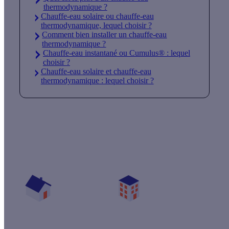
thermodynamique ?
Chauffe-eau solaire ou chauffe-eau
thermodynamique, lequel choisir ?
Comment bien installer un chauffe-eau
thermodynamique ?
Chauffe-eau instantané ou Cumulus® : lequel
choisir ?
Chauffe-eau solaire et chauffe-eau
thermodynamique : lequel choisir ?
Quelles aides pour mon chauffe-eau solaire ?
Vos travaux concernent :
Une maison
Un appartement
Votre logement a été construit :