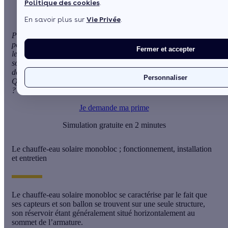
Politique des cookies
.
En savoir plus sur
Vie Privée
.
Produire de l’eau chaude à peu de frais, et ce, sans vous ruiner
pendant l’achat de votre équipement, c’est possible avec
Fermer et accepter
le
chauffe-eau solaire monobloc
. Il est en effet performant et
son prix est relativement bas par rapport aux autres modèles
de
chauffe-eau solaire
. Quelles sont donc ses caractéristiques ?
Personnaliser
Quels sont ses points forts et ses faiblesses ? Combien coûte-t-il
? Sans plus attendre, on fait le point sur cet appareil.
Je demande ma prime
Simulation gratuite en 2 minutes
Le chauffe-eau solaire monobloc ; fonctionnement, installation
et entretien
Le
chauffe-eau solaire monobloc
se caractérise par le fait que
ses capteurs et son ballon se trouvent sur une seule structure,
son réservoir étant généralement situé horizontalement au
sommet de l’armature.