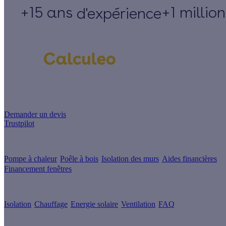
+15 ans
+1 millio
d'expérience
Un projet de rénovation énergétique ?
Demander un devis
Trustpilot
Guides de travaux
Pompe à chaleur
Poêle à bois
Isolation des murs
Aides financières
Financement fenêtres
Conseils & Offres
Isolation
Chauffage
Energie solaire
Ventilation
FAQ
Les sites du groupe Effy