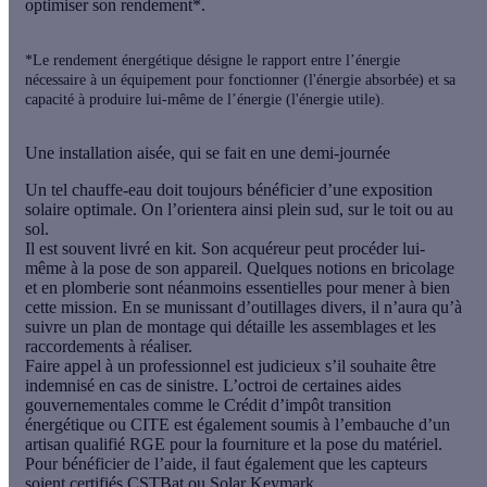
optimiser son rendement*.
*Le rendement énergétique désigne le rapport entre l’énergie
nécessaire à un équipement pour fonctionner (l'énergie absorbée) et sa
capacité à produire lui-même de l’énergie (l'énergie utile).
Une installation aisée, qui se fait en une demi-journée
Un tel chauffe-eau doit toujours bénéficier d’une exposition
solaire optimale. On l’orientera ainsi plein sud, sur le toit ou au
sol.
Il est souvent livré en kit. Son acquéreur peut procéder lui-
même à la pose de son appareil. Quelques notions en bricolage
et en plomberie sont néanmoins essentielles pour mener à bien
cette mission. En se munissant d’outillages divers, il n’aura qu’à
suivre un plan de montage qui détaille les assemblages et les
raccordements à réaliser.
Faire appel à un professionnel est judicieux s’il souhaite être
indemnisé en cas de sinistre. L’octroi de certaines aides
gouvernementales comme le Crédit d’impôt transition
énergétique ou CITE est également soumis à l’embauche d’un
artisan qualifié RGE pour la fourniture et la pose du matériel.
Pour bénéficier de l’aide, il faut également que les capteurs
soient certifiés
CSTBat
ou
Solar Keymark
.