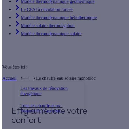
Modèle thermodynamique géothermique
Le CESI à circulation forcée
Modèle thermodynamique héliothermique
Modèle solaire thermosyphon
Modèle thermodynamique solaire
Vous êtes ici :
. . .
Accueil
Le chauffe-eau solaire monobloc
Les travaux de rénovation
énergétique
Tous les chauffe-eaux :
Effy
instantanés, à accumu ...