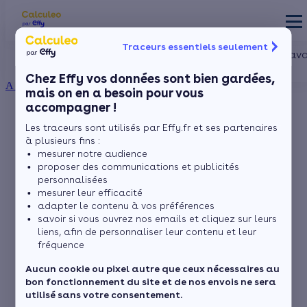
Traceurs essentiels seulement
Les aides financières
Nos conseils trav
Particulier
Artisan / installateur
Entreprise / collectivité
Chez Effy vos données sont bien gardées,
À propos
mais on en a besoin pour vous
accompagner !
ISOLATION
Tout ce que vous
La prime énergie
Combles
Les traceurs sont utilisés par Effy.fr et ses partenaires
Ma Prime Rénov'
à plusieurs fins :
Murs
Le chèque énergie
devez savoir sur le
mesurer notre audience
La TVA réduite
proposer des communications et publicités
Sol
L'éco-prêt à taux zéro
chauffe-eau vertical
personnalisées
Fenêtres
mesurer leur efficacité
Trouver mes aides
adapter le contenu à vos préférences
Toiture
savoir si vous ouvrez nos emails et cliquez sur leurs
liens, afin de personnaliser leur contenu et leur
par
L’équipe de rédaction
7 min de lecture
fréquence
Isoler ma maison
Aucun cookie ou pixel autre que ceux nécessaires au
bon fonctionnement du site et de nos envois ne sera
Sommaire
utilisé sans votre consentement.
Chauffe-eau vertical, en bref