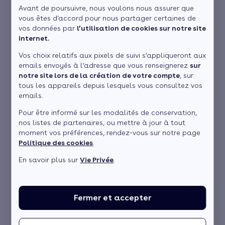
Principaux avantages et inconvénients
Avant de poursuivre, nous voulons nous assurer que
Voir plus
vous êtes d’accord pour nous partager certaines de
vos données par
l’utilisation de cookies sur notre site
internet.
L'eau chaude sanitaire est souvent produite par un
chauffe-
eau
qui peut utiliser différentes sources d'énergie –électricité,
Vos choix relatifs aux pixels de suivi s’appliqueront aux
gaz, solaire ou thermodynamique – et se présenter avec un
emails envoyés à l’adresse que vous renseignerez
sur
ballon de stockage d'eau. Pour un gain de place non
notre site lors de la création de votre compte
, sur
négligeable par rapport au modèle horizontal, de nombreux
tous les appareils depuis lesquels vous consultez vos
fabricants ont mis sur le marché des modèles de
chauffe-eau
emails.
vertical
. Comment fonctionne un chauffe-eau vertical ? Quelle
énergie et quel modèle choisir ? A qui s'adresser pour
Pour être informé sur les modalités de conservation,
l'installation et l'entretien de l'équipement ? Explications.
nos listes de partenaires, ou mettre à jour à tout
moment vos préférences, rendez-vous sur notre page
Je demande ma prime
Politique des cookies
.
Simulation gratuite en 2 minutes
En savoir plus sur
Vie Privée
.
Chauffe-eau vertical, en bref
Fermer et accepter
Présentation