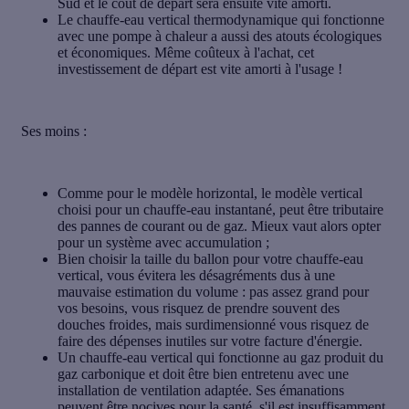
Sud et le coût de départ sera ensuite vite amorti.
Le chauffe-eau vertical thermodynamique qui fonctionne
avec une pompe à chaleur a aussi des atouts écologiques
et économiques. Même coûteux à l'achat, cet
investissement de départ est vite amorti à l'usage !
Ses
moins
:
Comme pour le modèle horizontal, le modèle vertical
choisi pour un chauffe-eau instantané, peut être tributaire
des pannes de courant ou de gaz. Mieux vaut alors opter
pour un système avec accumulation ;
Bien choisir la
taille du ballon
pour votre chauffe-eau
vertical, vous évitera les désagréments dus à une
mauvaise estimation du volume : pas assez grand pour
vos besoins, vous risquez de prendre souvent des
douches froides, mais surdimensionné vous risquez de
faire des dépenses inutiles sur votre facture d'énergie.
Un chauffe-eau vertical qui fonctionne au gaz produit du
gaz carbonique et doit être bien entretenu avec une
installation de ventilation adaptée. Ses émanations
peuvent être nocives pour la santé, s'il est insuffisamment