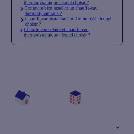
thermodynamique, lequel choisir ?
Comment bien installer un chauffe-eau
thermodynamique ?
Chauffe-eau instantané ou Cumulus® : lequel
choisir ?
Chauffe-eau solaire et chauffe-eau
thermodynamique : lequel choisir ?
Quelles aides pour mon chauffe-eau ?
Vos travaux concernent :
Une maison
Un appartement
Votre logement a été construit :
+ de 15 ans