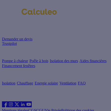
Un projet de rénovation énergétique ?
Demander un devis
Trustpilot
Guides de travaux
Pompe à chaleur
Poêle à bois
Isolation des murs
Aides financières
Financement fenêtres
Conseils & Offres
Isolation
Chauffage
Energie solaire
Ventilation
FAQ
Les sites du groupe Effy
Suivez nous
Mentions légales
CGS
CGU
Vie Privée
Politique des cookies