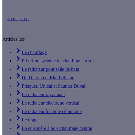
Trustpilot
Articles liés
Le chauffage
Prix d’un système de chauffage au sol
Le radiateur pour salle de bain
De Dietrich et Elm Leblanc
Frisquet, Unical et Saunier Duval
Le radiateur rayonnant
Le radiateur électrique vertical
Le radiateur à inertie céramique
Le tirage
La cuisinière à bois chauffage central