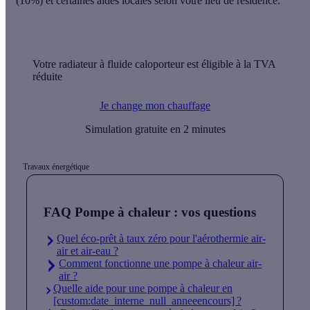
(10%) et certaines aides locales selon votre lieu de résidence.
Votre radiateur à fluide caloporteur est éligible à la TVA
réduite
Je change mon chauffage
Simulation gratuite en 2 minutes
Travaux énergétique
FAQ Pompe à chaleur : vos questions
Quel éco-prêt à taux zéro pour l'aérothermie air-
air et air-eau ?
Comment fonctionne une pompe à chaleur air-
air ?
Quelle aide pour une pompe à chaleur en
[custom:date_interne_null_anneeencours] ?