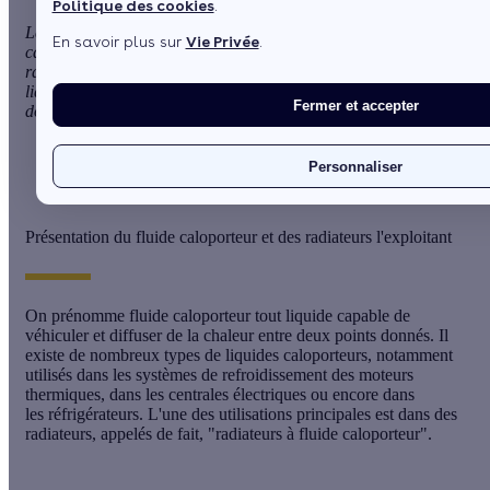
Politique des cookies
.
Les radiateurs à fluide caloporteur appartiennent à la
En savoir plus sur
Vie Privée
.
catégorie des radiateurs électriques, plus particulièrement des
radiateurs à inertie
. Ils ont la particularité de contenir un
liquide de synthèse, minéral ou végétal qui diffuse une chaleur
Fermer et accepter
douce et homogène. Ce liquide est appelé
fluide caloporteur
.
Je change mon chauffage
Personnaliser
Simulation gratuite en 2 minutes
Présentation du fluide caloporteur et des radiateurs l'exploitant
On prénomme fluide caloporteur tout liquide capable de
véhiculer et diffuser de la chaleur entre deux points donnés. Il
existe de nombreux types de liquides caloporteurs, notamment
utilisés dans les systèmes de refroidissement des
moteurs
thermiques
, dans les centrales électriques ou encore dans
les
réfrigérateurs
. L'une des utilisations principales est dans des
radiateurs, appelés de fait, "radiateurs à fluide caloporteur".