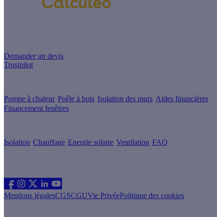
Un projet de rénovation énergétique ?
Demander un devis
Trustpilot
Guides de travaux
Pompe à chaleur
Poêle à bois
Isolation des murs
Aides financières
Financement fenêtres
Conseils & Offres
Isolation
Chauffage
Energie solaire
Ventilation
FAQ
Les sites du groupe Effy
Suivez nous
Mentions légales
CGS
CGU
Vie Privée
Politique des cookies