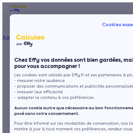
Les aides financières
Nos conseils trav
Cookies esse
Particulier
Artisan / installateur
Entreprise / collectivité
À propos
ISOLATION
Le fluide caloporteur
La prime énergie
Combles
Ma Prime Rénov'
Chez Effy vos données sont bien gardées, mai
Murs
Le chèque énergie
pour vous accompagner !
La TVA réduite
Sol
Les cookies sont utilisés par Effy.fr et ses partenaires à plus
L'éco-prêt à taux zéro
par
L’équipe de rédaction
3 min de lecture
- mesurer notre audience
Fenêtres
Trouver mes aides
- proposer des communications et publicités personnalisé
- mesurer leur efficacité
Toiture
- adapter le contenu à vos préférences.
Sommaire
Présentation du fluide caloporteur et des radiateurs
Aucun cookie autre que nécessaire au bon fonctionnemen
l'exploitant
Isoler ma maison
posé sans votre consentement.
Avantages et inconvénients du liquide caloporteur
Voir plus
Pour être informé sur les modalités de conservation, nos li
mettre à jour à tout moment vos préférences, rendez-vous