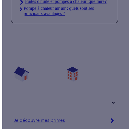
Fuites d'huile et pompes à chaleur: que faire?
Pompe à chaleur air-air : quels sont ses
principaux avantages ?
Quelles aides pour mon projet chauffage ?
Vos travaux concernent :
Une maison
Un appartement
Votre logement a été construit :
+ de 15 ans
Je découvre mes primes
Jusqu'à 16 560 € d'aides financières