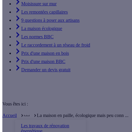
Moisissure sur mur
Les remontées capillaires
9 questions à poser aux artisans
La maison écologique
Les normes BBC
Le raccordement à un réseau de froid
Prix d'une maison en bois
Prix d'une maison BBC
Demander un devis gratuit
Vous êtes ici :
. . .
Accueil
La maison en paille, écologique mais peu conn ...
Les travaux de rénovation
énergétique