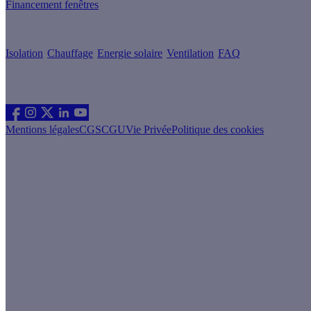
Financement fenêtres
Conseils & Offres
Isolation
Chauffage
Energie solaire
Ventilation
FAQ
Les sites du groupe Effy
Suivez nous
Mentions légales
CGS
CGU
Vie Privée
Politique des cookies