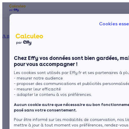
Les aides financières
Nos conseils trav
Cookies esse
Particulier
Artisan / installateur
Entreprise / collectivité
À propos
ISOLATION
La maison en paille,
La prime énergie
Combles
Ma Prime Rénov'
Chez Effy vos données sont bien gardées, mai
Murs
Le chèque énergie
écologique mais peu
pour vous accompagner !
La TVA réduite
Sol
Les cookies sont utilisés par Effy.fr et ses partenaires à plus
L'éco-prêt à taux zéro
connue
- mesurer notre audience
Fenêtres
Trouver mes aides
- proposer des communications et publicités personnalisé
- mesurer leur efficacité
Toiture
- adapter le contenu à vos préférences.
par
L’équipe de rédaction
4 min de lecture
Aucun cookie autre que nécessaire au bon fonctionnemen
Isoler ma maison
posé sans votre consentement.
Sommaire
Pour être informé sur les modalités de conservation, nos li
mettre à jour à tout moment vos préférences, rendez-vous
Une habitation avec ou sans ossature