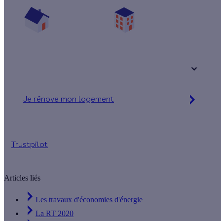
Vos travaux concernent :
Une maison
Un appartement
Votre logement a été construit :
+ de 15 ans
Je rénove mon logement
Jusqu'à 90 % d'aides financières
Trustpilot
Articles liés
Les travaux d'économies d'énergie
La RT 2020