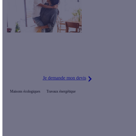
Le saviez-vous ?
Calculeo vous propose gratuitement jusqu'à 3 devis d'artisans
RGE pour vos travaux.
Je demande mon devis
Maisons écologiques
Travaux énergétique
Prêt(e) à améliorer votre confort thermique ?