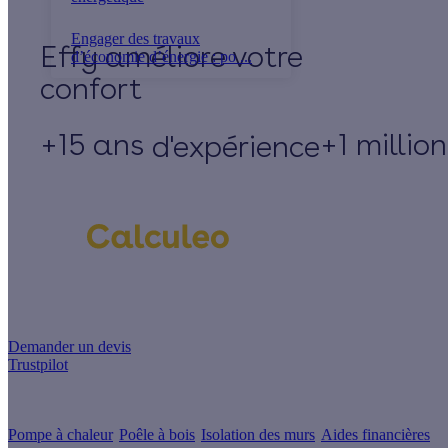
Engager des travaux
Effy
d’économie d’énergie : po ...
+15 ans
+1 millio
d'expérience
Un projet de rénovation énergétique ?
Demander un devis
Trustpilot
Guides de travaux
Pompe à chaleur
Poêle à bois
Isolation des murs
Aides financières