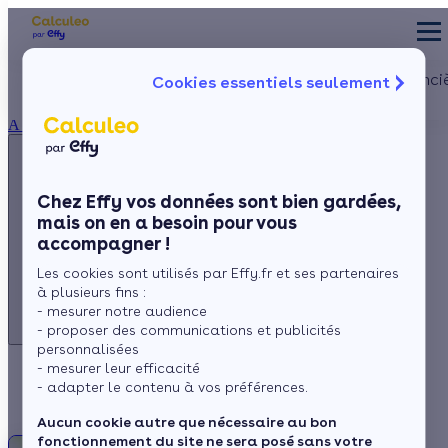
Appelez-nous !
Les aides financi
Cookies essentiels seulement
du lundi au vendredi -
Particulier
Artisan / installateur
Entreprise / collectivité
8h à 19h
À propos
3456
Service gratuit
+ prix appel
La prime éner
Ma Prime Réno
Chez Effy vos données sont bien gardées,
Le chèque éne
mais on en a besoin pour vous
Appelez-nous !
La TVA réduit
accompagner !
L'éco-prêt à t
du lundi au vendredi - 8h à 19h
Les cookies sont utilisés par Effy.fr et ses partenaires
3456
Service gratuit
Trouver mes aid
à plusieurs fins :
+ prix appel
- mesurer notre audience
- proposer des communications et publicités
personnalisées
- mesurer leur efficacité
FAQ Ventilation
- adapter le contenu à vos préférences.
Aucun cookie autre que nécessaire au bon
fonctionnement du site ne sera posé sans votre