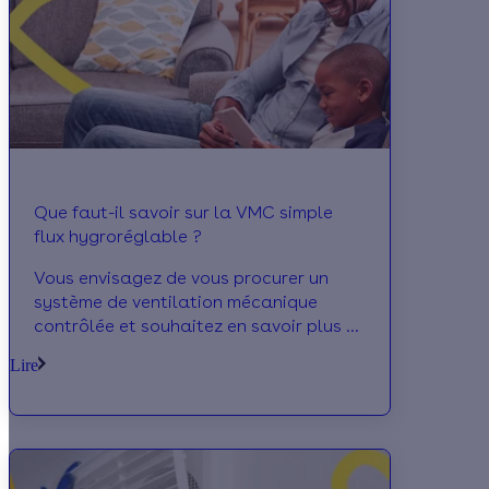
Que faut-il savoir sur la VMC simple
flux hygroréglable ?
Vous envisagez de vous procurer un
système de ventilation mécanique
contrôlée et souhaitez en savoir plus à
propos de la VMC simple flux
Lire
hygroréglable ? Calculeo vous
présente les caractéristiques de cet
appareil, et vous présente les aides
disponibles, afin de pouvoir procéder à
sa mise en place !