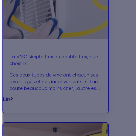
La VMC simple flux ou double flux, que
choisir?
Ces deux types de vmc ont chacun ses
avantages et ses inconvénients, si l'un
coute beaucoup moins cher, lautre est
beaucoup plus efficace. En savoir plus
Lire