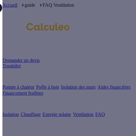
Accueil
guide
FAQ Ventilation
Un projet de rénovation énergétique ?
Demander un devis
Trustpilot
Guides de travaux
Pompe à chaleur
Poêle à bois
Isolation des murs
Aides financières
Financement fenêtres
Conseils & Offres
Isolation
Chauffage
Energie solaire
Ventilation
FAQ
Les sites du groupe Effy
Suivez nous