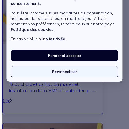
consentement.
Pour être informé sur les modalités de conservation,
nos listes de partenaires, ou mettre à jour à tout
moment vos préférences, rendez-vous sur notre page
Politique des cookies
.
En savoir plus sur
Vie Privée
.
Fermer et accepter
Quel est le prix d'une VMC à double flux
?
Personnaliser
Découvrez le prix d'une VMC à double
flux : choix et achat du matériel,
installation de la VMC et entretien par
un professionnel. Le détail des prix !
Lire