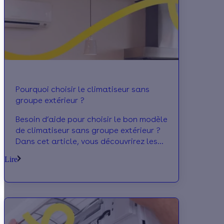
Pourquoi choisir le climatiseur sans
groupe extérieur ?
Besoin d’aide pour choisir le bon modèle
de climatiseur sans groupe extérieur ?
Dans cet article, vous découvrirez les
différences entre les différents
Lire
appareils. Calculeo se propose aussi
de vous exposer les critères à prendre
en compte pour sélectionner le
dispositif le plus adapté à vos besoins.