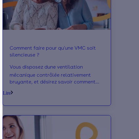
Comment faire pour qu'une VMC soit
silencieuse ?
Vous disposez dune ventilation
mécanique contrôlée relativement
bruyante, et désirez savoir comment
atténuer ces nuisances sonores ?
Lire
Calculeo vous donne quelques conseils
pour obtenir une VMC silencieuse et
continuer de bénéficier dun air pur, sans
les moindres mauvaises odeurs ni aucun
polluant.