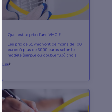
Quel est le prix d’une VMC ?
Les prix de la vmc vont de moins de 100
euros à plus de 3000 euros selon le
modèle (simple ou double flux) choisi,
son fonctionnement (auto ou
Lire
hygroréglable) et