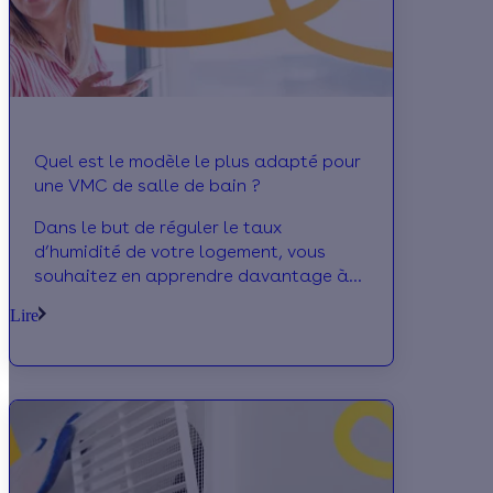
Quel est le modèle le plus adapté pour
une VMC de salle de bain ?
Dans le but de réguler le taux
d’humidité de votre logement, vous
souhaitez en apprendre davantage à
propos de la meilleure VMC pour votre
Lire
salle de bain ? Au cours de cet article,
Calculeo vous présente les options les
plus pertinentes et vous expose les
économies d’énergie réalisables par ce
biais.