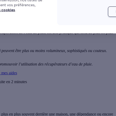
nservation, nos listes de
ent vos préférences,
s cookies
.
écupération de l’eau de pluie
est une pratique qui tend de plus en plus
i peuvent être plus ou moins volumineux, sophistiqués ou couteux.
 promouvoir l’utilisation des récupérateurs d’eau de pluie.
e mes aides
uite en 2 minutes
e plus en plus souvent derrière une maison, une dépendance ou encore