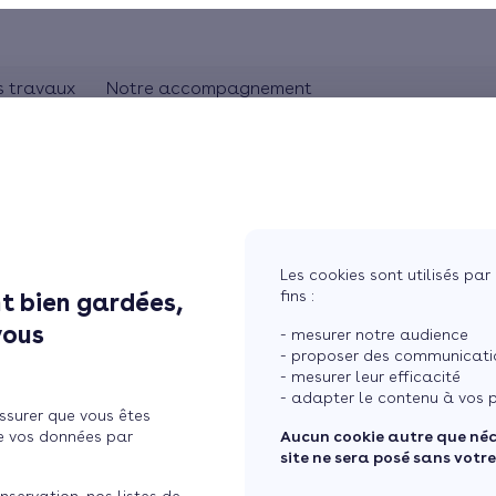
s travaux
Notre accompagnement
ON
CHAUFFAGE
Comprendre les travaux
Rhônes-Alpes
bles
Pompe à chaleur
L'artisan RGE
Pays de la Loire
Chauffage au gaz
Aquitaine
Bretagne
Chauffage au bois
Les cookies sont utilisés par 
Ile de France
fins :
t bien gardées,
 pluie
tres
Chauffage électrique
vous
- mesurer notre audience
ure
Chauffage solaire
- proposer des communicatio
- mesurer leur efficacité
Thermostat connecté
- adapter le contenu à vos p
ssurer que vous êtes
 maison
Changer mon chauffage
e vos données par
Aucun cookie autre que né
site ne sera posé sans votr