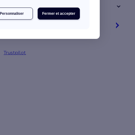
+ de 15 ans
Personnaliser
Fermer et accepter
Je rénove mon logement
Jusqu'à 90 % d'aides financières
Trustpilot