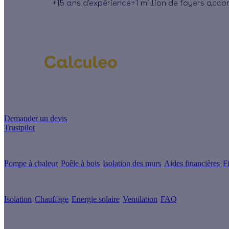
+15 ans
d'expérience
+1 million
de foyers acc
Un projet de rénovation énergétique ?
Demander un devis
Trustpilot
Guides de travaux
Pompe à chaleur
Poêle à bois
Isolation des murs
Aides financières
F
Conseils & Offres
Isolation
Chauffage
Energie solaire
Ventilation
FAQ
Les sites du groupe Effy