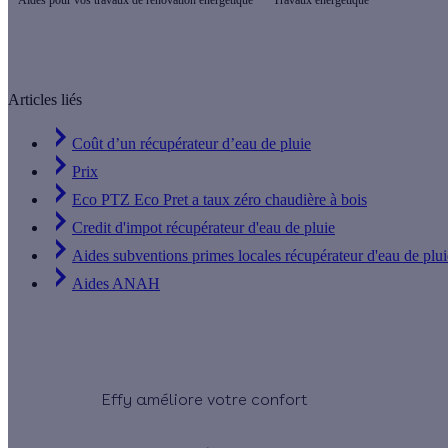
Articles liés
Coût d’un récupérateur d’eau de pluie
Prix
Eco PTZ Eco Pret a taux zéro chaudière à bois
Credit d'impot récupérateur d'eau de pluie
Aides subventions primes locales récupérateur d'eau de plui
Aides ANAH
Effy