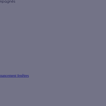
ompagnés
inancement fenêtres