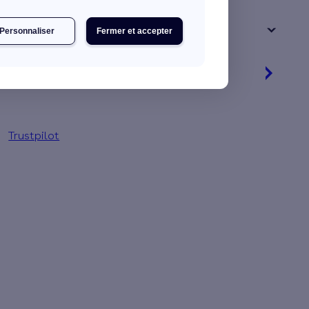
Votre logement a été construit :
+ de 15 ans
Personnaliser
Fermer et accepter
Je découvre mes primes
Simulation gratuite en 2 minutes
Trustpilot