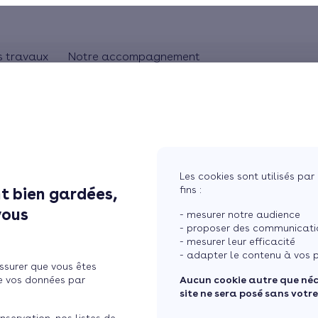
s travaux
Notre accompagnement
ON
CHAUFFAGE
Comprendre les travaux
Rhônes-Alpes
bles
Pompe à chaleur
L'artisan RGE
Pays de la Loire
Chauffage au gaz
Aquitaine
Bretagne
Chauffage au bois
Les cookies sont utilisés par 
Ile de France
fins :
t bien gardées,
lation thermique des murs
tres
Chauffage électrique
vous
- mesurer notre audience
ure
Chauffage solaire
- proposer des communicatio
- mesurer leur efficacité
Thermostat connecté
- adapter le contenu à vos p
ssurer que vous êtes
 maison
Changer mon chauffage
e vos données par
Aucun cookie autre que né
site ne sera posé sans votr