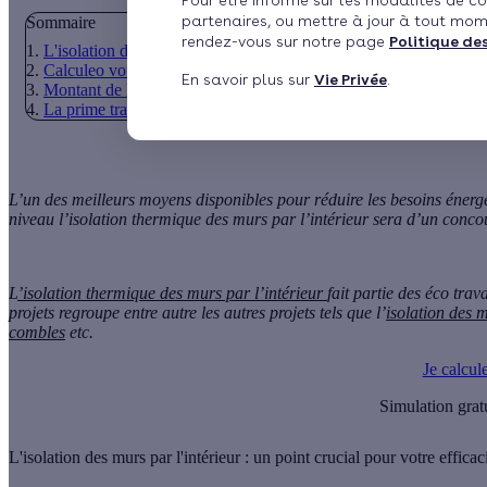
Pour être informé sur les modalités de co
partenaires, ou mettre à jour à tout mom
Sommaire
rendez-vous sur notre page
Politique de
L'isolation des murs par l'intérieur : un point crucial pour votre e
Calculeo vous alloue une prime énergie pour vos travaux d’isolat
En savoir plus sur
Vie Privée
.
Montant de la prime énergie Calculeo pour l’isolation des murs pa
La prime travaux Calculeo est elle compatible avec les autres fi
L’un des meilleurs moyens disponibles pour réduire les besoins énergét
niveau l’i
solation thermique des murs par l’intérieur
sera d’un concou
L
’isolation thermique des murs par l’intérieur
fait partie des éco tra
projets regroupe entre autre les autres projets tels que l’
isolation des m
combles
etc.
Je calcul
Simulation grat
L'isolation des murs par l'intérieur : un point crucial pour votre effica