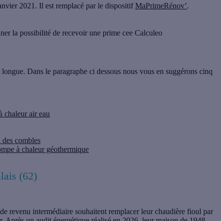
anvier 2021. Il est remplacé par le dispositif
MaPrimeRénov’
.
ner la possibilité de recevoir une prime cee Calculeo
 longue. Dans le paragraphe ci dessous nous vous en suggérons cinq
à chaleur air eau
on des combles
 pompe à chaleur géothermique
lais (62)
ts de revenu intermédiaire souhaitent remplacer leur chaudière fioul par
 Après un audit énergétique réalisé en 2026, leur maison de 1948