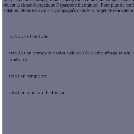
obtient la classe énergétique F (passoire thermique). Pour plus de conf
isolation. Nous les avons accompagnés dans leur projet de rénovation gl
Travaux effectués
Installation pompe à chaleur air-eau Duo (chauffage et eau
sanitaire)
Isolation rampants
Isolation murs par l'intérieur