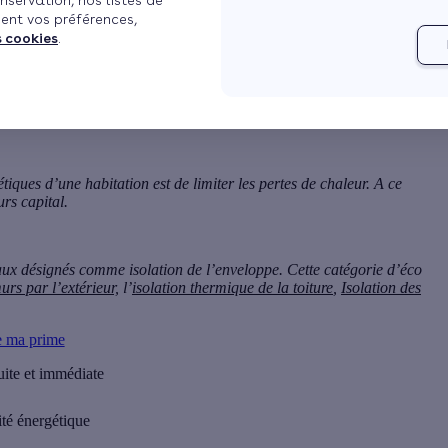
nservation, nos listes de
ent vos préférences,
s cookies
.
fficacité énergétique
ion des murs par l’intérieur
r l’intérieur
nancements énergétiques
Voir plus
iques d’une habitation est de limiter les pertes de chaleur. A ce
rs capital.
vaux désignés comme isolation de l’enveloppe. Cette catégorie d’éco
urs par l’extérieur,
l’
isolation thermique de la toiture
,
Isolation des
e ma prime
uite et immédiate
cité énergétique