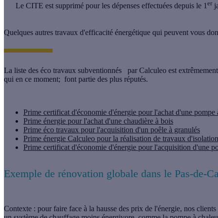
er
Le CITE est supprimé pour les dépenses effectuées depuis le 1
j
Quelques autres travaux d'efficacité énergétique qui peuvent vous don
La liste des éco travaux subventionnés par Calculeo est extrêmement
qui en ce moment; font partie des plus réputés.
Prime certificat d'économie d'énergie pour l'achat d'une pompe 
Prime énergie pour l'achat d'une chaudière à bois
Prime éco travaux pour l'acquisition d'un poêle à granulés
Prime énergie Calculeo pour la réalisation de travaux d'isolati
Prime certificat d'économie d'énergie pour l'acquisition d'une
Exemple de rénovation globale dans le Pas-de-Ca
Contexte :
pour faire face à la hausse des prix de l'énergie, nos clien
un système de chauffage moins énergivore, comme la pompe à chaleur.