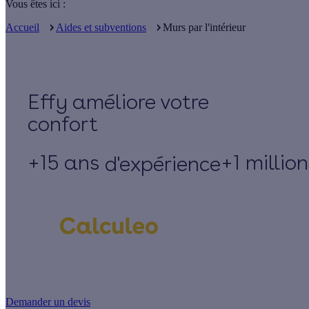
Vous êtes ici :
Accueil
Aides et subventions
Murs par l'intérieur
Effy
+15 ans
+1 millio
d'expérience
Un projet de rénovation énergétique ?
Demander un devis