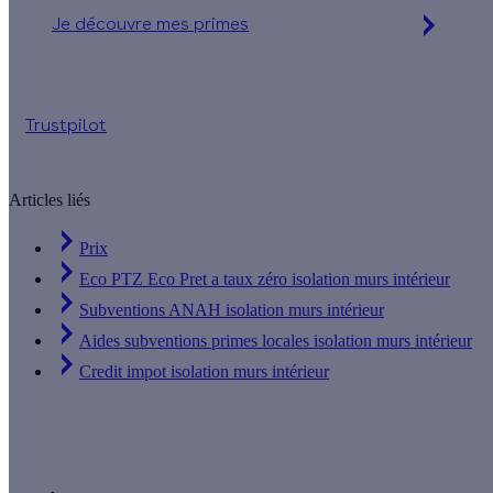
Je découvre mes primes
Simulation gratuite en 2 minutes
Trustpilot
Articles liés
Prix
Eco PTZ Eco Pret a taux zéro isolation murs intérieur
Subventions ANAH isolation murs intérieur
Aides subventions primes locales isolation murs intérieur
Credit impot isolation murs intérieur