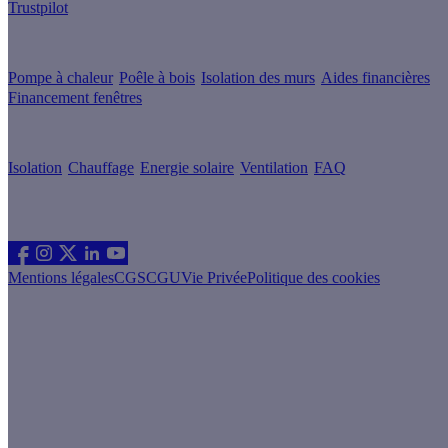
Trustpilot
Guides de travaux
Pompe à chaleur
Poêle à bois
Isolation des murs
Aides financières
Financement fenêtres
Conseils & Offres
Isolation
Chauffage
Energie solaire
Ventilation
FAQ
Les sites du groupe Effy
Suivez nous
Mentions légales
CGS
CGU
Vie Privée
Politique des cookies