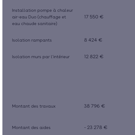
Installation pompe à chaleur
17 550 €
air-eau Duo (chauffage et
eau chaude sanitaire)
8 424 €
Isolation rampants
12 822 €
Isolation murs par l'intérieur
38 796 €
Montant des travaux
- 23 278 €
Montant des aides