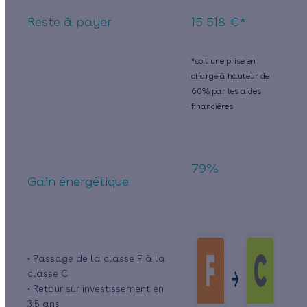
Reste à payer
15 518 €*
*soit une prise en
charge à hauteur de
60% par les aides
financières
79%
Gain énergétique
• Passage de la classe F à la
classe C
• Retour sur investissement en
3,5 ans