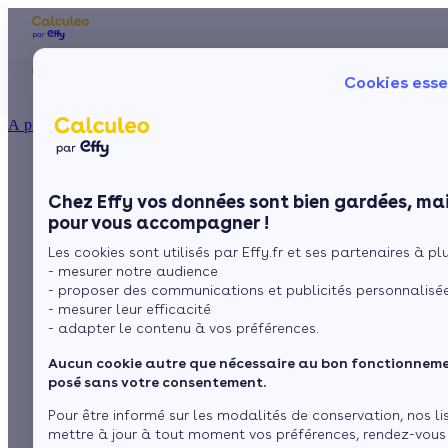
Les aides financières
Nos conseils trav
Cookies esse
Particulier
Artisan / installateur
Entreprise / collectivité
À propos
ISOLATION
Murs par l'intérieur
La prime énergie
Combles
Ma Prime Rénov'
Chez Effy vos données sont bien gardées, mai
Murs
Le chèque énergie
pour vous accompagner !
La TVA réduite
Sol
Les cookies sont utilisés par Effy.fr et ses partenaires à plus
L'éco-prêt à taux zéro
par
L’équipe de rédaction
4 min de lecture
- mesurer notre audience
Fenêtres
Trouver mes aides
- proposer des communications et publicités personnalisé
- mesurer leur efficacité
Toiture
- adapter le contenu à vos préférences.
Sommaire
L’isolation thermique pour une habitation économe en
Aucun cookie autre que nécessaire au bon fonctionnemen
énergie
Isoler ma maison
posé sans votre consentement.
L’isolation des murs par l’intérieur un bon choix
Voir plus
Pour être informé sur les modalités de conservation, nos li
mettre à jour à tout moment vos préférences, rendez-vous