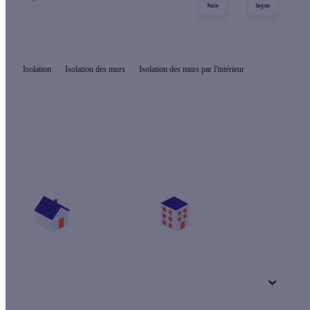
Isolation
Isolation des murs
Isolation des murs par l'intérieur
Quelles aides pour isoler mes murs par
l'intérieur ?
Vos travaux concernent :
Une maison
Un appartement
Votre logement a été construit :
+ de 15 ans