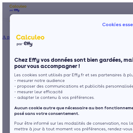
Les aides financières
Nos conseils trav
Cookies esse
Particulier
Artisan / installateur
Entreprise / collectivité
À propos
ISOLATION
Acermi : La
La prime énergie
Combles
Ma Prime Rénov'
Chez Effy vos données sont bien gardées, mai
Murs
Le chèque énergie
certification pour
pour vous accompagner !
La TVA réduite
Sol
Les cookies sont utilisés par Effy.fr et ses partenaires à plus
L'éco-prêt à taux zéro
l'isolation thermique
- mesurer notre audience
Fenêtres
Trouver mes aides
- proposer des communications et publicités personnalisé
- mesurer leur efficacité
Toiture
- adapter le contenu à vos préférences.
par
L’équipe de rédaction
2 min de lecture
Aucun cookie autre que nécessaire au bon fonctionnemen
Isoler ma maison
posé sans votre consentement.
Sommaire
Pour être informé sur les modalités de conservation, nos li
mettre à jour à tout moment vos préférences, rendez-vous
A propos de l’isolation thermique et des isolants