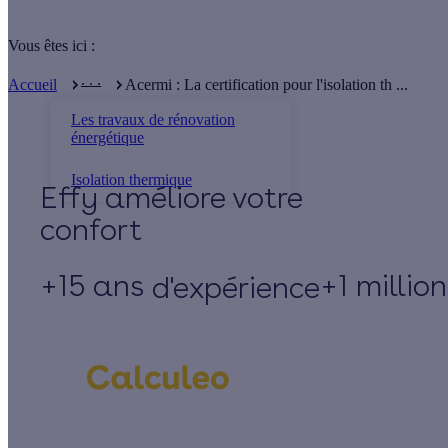
Vous êtes ici :
. . .
Accueil
Acermi : La certification pour l'isolation th ...
Les travaux de rénovation
énergétique
Isolation thermique
Effy
+15 ans
+1 millio
d'expérience