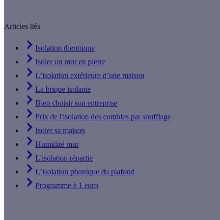
Articles liés
Isolation thermique
Isoler un mur en pierre
L’isolation extérieure d’une maison
La brique isolante
Bien choisir son entreprise
Prix de l'isolation des combles par soufflage
Isoler sa maison
Humidité mur
L'isolation répartie
L’isolation phonique du plafond
Programme à 1 euro