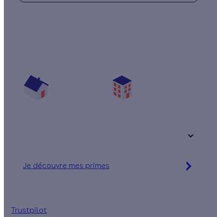
Quelles aides pour mon projet isolation ?
Vos travaux concernent :
Une maison
Un appartement
Votre logement a été construit :
+ de 15 ans
Je découvre mes primes
Simulation gratuite en 2 minutes
Trustpilot