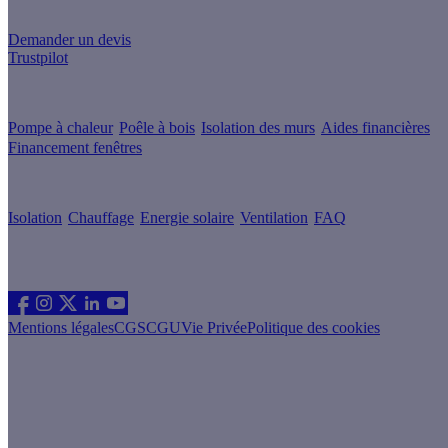
Un projet de rénovation énergétique ?
Demander un devis
Trustpilot
Guides de travaux
Pompe à chaleur
Poêle à bois
Isolation des murs
Aides financières
Financement fenêtres
Conseils & Offres
Isolation
Chauffage
Energie solaire
Ventilation
FAQ
Les sites du groupe Effy
Suivez nous
Mentions légales
CGS
CGU
Vie Privée
Politique des cookies