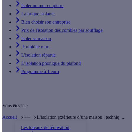
Isoler un mur en pierre
La brique isolante
Bien choisir son entreprise
Prix de l'isolation des combles par soufflage
Isoler sa maison
Humidité mur
L'isolation répartie
L’isolation phonique du plafond
Programme à 1 euro
Vous êtes ici :
. . .
Accueil
L’isolation extérieure d’une maison : techniq ...
Les travaux de rénovation