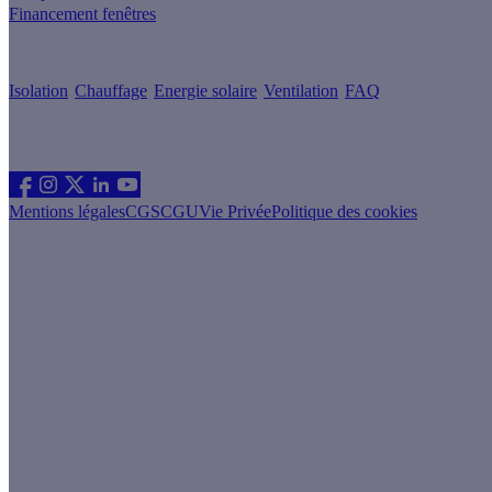
Financement fenêtres
Conseils & Offres
Isolation
Chauffage
Energie solaire
Ventilation
FAQ
Les sites du groupe Effy
Suivez nous
Mentions légales
CGS
CGU
Vie Privée
Politique des cookies