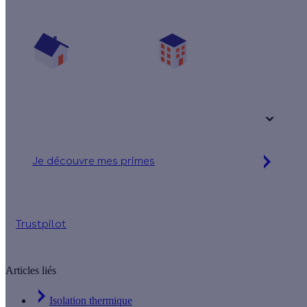
Vos travaux concernent :
Une maison
Un appartement
Votre logement a été construit :
+ de 15 ans
Je découvre mes primes
Simulation gratuite en 2 minutes
Trustpilot
Articles liés
Isolation thermique