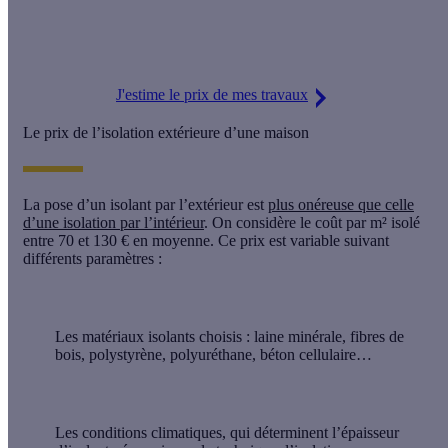
*Un crédit vous engage et doit être remboursé. Vérifiez vos capacités de
remboursement avant de vous engager.
J'estime le prix de mes travaux
Le prix de l’isolation extérieure d’une maison
La
pose d’un isolant par l’extérieur
est
plus onéreuse que celle
d’une isolation par l’intérieur
. On considère le coût par m² isolé
entre 70 et 130 € en moyenne. Ce prix est variable suivant
différents paramètres :
Les matériaux isolants choisis : laine minérale, fibres de
bois, polystyrène, polyuréthane, béton cellulaire…
Les conditions climatiques, qui déterminent l’épaisseur