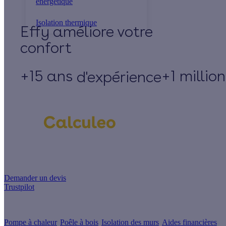
énergétique
Isolation thermique
Effy
+15 ans
+1 millio
d'expérience
Un projet de rénovation énergétique ?
Demander un devis
Trustpilot
Guides de travaux
Pompe à chaleur
Poêle à bois
Isolation des murs
Aides financières