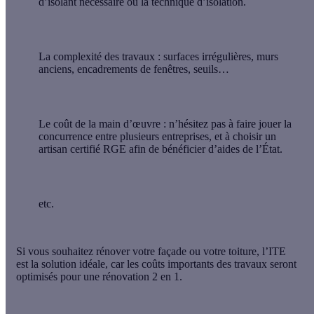
d’isolant nécessaire ou la technique d’isolation.
La complexité des travaux : surfaces irrégulières, murs
anciens, encadrements de fenêtres, seuils…
Le coût de la main d’œuvre : n’hésitez pas à faire jouer la
concurrence entre plusieurs entreprises, et à choisir un
artisan certifié RGE afin de bénéficier d’aides de l’État.
etc.
Si vous souhaitez rénover votre façade ou votre toiture, l’ITE
est la solution idéale, car les coûts importants des travaux seront
optimisés pour une rénovation 2 en 1.