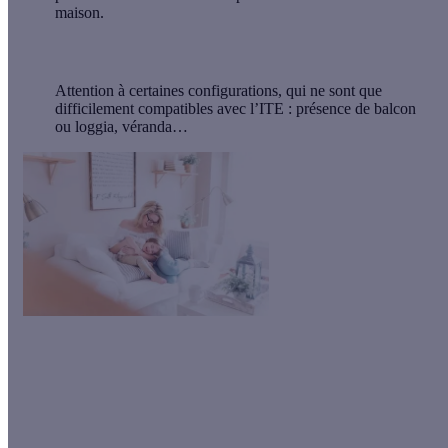
maison.
Attention à certaines configurations, qui ne sont que
difficilement compatibles avec l’ITE : présence de balcon
ou loggia, véranda…
Améliorez votre confort thermique en isolant les murs de votre
maison par l’extérieur. Grâce à notre partenaire Financo, vos
travaux sont proposés
à partir de 102€/mois pendant 96 mois
*.
N’attendez plus, lancez-vous !