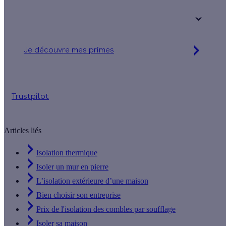
+ de 15 ans
Je découvre mes primes
Simulation gratuite en 2 minutes
Trustpilot
Articles liés
Isolation thermique
Isoler un mur en pierre
L’isolation extérieure d’une maison
Bien choisir son entreprise
Prix de l'isolation des combles par soufflage
Isoler sa maison