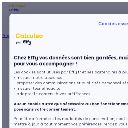
Les aides financières
Nos conseils trav
Cookies esse
Particulier
Artisan / installateur
Entreprise / collectivité
À propos
ISOLATION
Tout savoir sur la
La prime énergie
Combles
Ma Prime Rénov'
Chez Effy vos données sont bien gardées, mai
Murs
Le chèque énergie
brique isolante
pour vous accompagner !
La TVA réduite
Sol
Les cookies sont utilisés par Effy.fr et ses partenaires à plus
L'éco-prêt à taux zéro
- mesurer notre audience
Fenêtres
Trouver mes aides
- proposer des communications et publicités personnalisé
par
L’équipe de rédaction
3 min de lecture
- mesurer leur efficacité
Toiture
- adapter le contenu à vos préférences.
Aucun cookie autre que nécessaire au bon fonctionnemen
Sommaire
Isoler ma maison
posé sans votre consentement.
Brique isolante, maçonnerie et isolation en un seul
Pour être informé sur les modalités de conservation, nos li
produit
Les différents types de briques isolantes
mettre à jour à tout moment vos préférences, rendez-vous
Voir plus