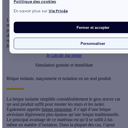
Politique des cookies
.
En savoir plus sur
Vie Privée
.
La
brique isolante
assure à elle seule une isolation efficace des
murs extérieurs. Cette technologie innovante offre une solution
Fermer et accepter
performante pour atteindre les objectifs d'économie d'énergie
des réglementations thermiques. Les murs sont à la fois
respirants et bien isolés. Le coût de la brique isolante varie en
Personnaliser
fonction de son type et de son épaisseur.
Je calcule ma prime
Simulation gratuite et immédiate
Brique isolante, maçonnerie et isolation en un seul produit
La
brique isolante
simplifie considérablement le gros œuvre car
un seul produit suffit pour monter les murs et les isoler.
Également appelée
brique monomur
, il s’agit d’une
brique
alvéolaire
légèrement plus épaisse qu’une brique traditionnelle.
Le principal avantage de ce matériau est qu’il se suffit à lui-
même en matière d’isolation. Dans la plupart des cas, l’ajout