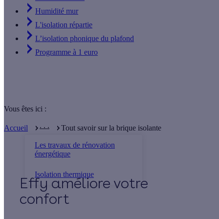
Humidité mur
L'isolation répartie
L’isolation phonique du plafond
Programme à 1 euro
Vous êtes ici :
. . .
Accueil
Tout savoir sur la brique isolante
Les travaux de rénovation
énergétique
Isolation thermique
Effy