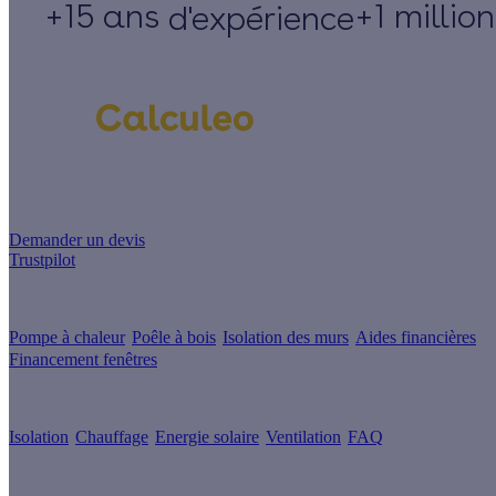
+15 ans
+1 millio
d'expérience
Un projet de rénovation énergétique ?
Demander un devis
Trustpilot
Guides de travaux
Pompe à chaleur
Poêle à bois
Isolation des murs
Aides financières
Financement fenêtres
Conseils & Offres
Isolation
Chauffage
Energie solaire
Ventilation
FAQ
Les sites du groupe Effy