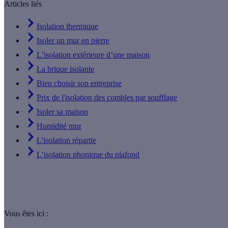
Articles liés
Isolation thermique
Isoler un mur en pierre
L’isolation extérieure d’une maison
La brique isolante
Bien choisir son entreprise
Prix de l'isolation des combles par soufflage
Isoler sa maison
Humidité mur
L'isolation répartie
L’isolation phonique du plafond
Vous êtes ici :