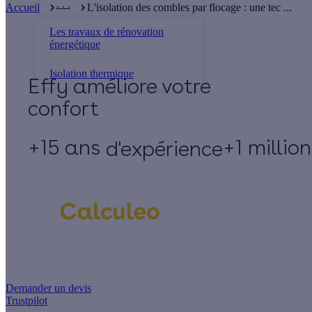
. . .
Accueil
L'isolation des combles par flocage : une tec ...
Les travaux de rénovation
énergétique
Isolation thermique
Effy
+15 ans
+1 millio
d'expérience
Un projet de rénovation énergétique ?
Demander un devis
Trustpilot