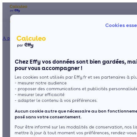
Les aides financières
Nos conseils trav
Cookies esse
Particulier
Artisan / installateur
Entreprise / collectivité
À propos
ISOLATION
L'isolation des
La prime énergie
Combles
Ma Prime Rénov'
Chez Effy vos données sont bien gardées, mai
Murs
Le chèque énergie
combles par flocage :
pour vous accompagner !
La TVA réduite
Sol
Les cookies sont utilisés par Effy.fr et ses partenaires à plus
L'éco-prêt à taux zéro
une technique
- mesurer notre audience
Fenêtres
Trouver mes aides
- proposer des communications et publicités personnalisé
efficace, abordable et
- mesurer leur efficacité
Toiture
- adapter le contenu à vos préférences.
rapide à réaliser
Aucun cookie autre que nécessaire au bon fonctionnemen
Isoler ma maison
posé sans votre consentement.
Pour être informé sur les modalités de conservation, nos li
par
L’équipe de rédaction
4 min de lecture
mettre à jour à tout moment vos préférences, rendez-vous