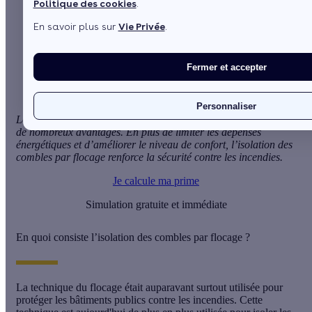
Politique des cookies
.
En savoir plus sur
Vie Privée
.
Sommaire
En quoi consiste l’isolation des combles par flocage ?
Différents matériaux, mode opératoire
Fermer et accepter
Voir plus
Personnaliser
Le
flocage
est une technique d’isolation des combles qui offre
de nombreux avantages. En plus de limiter les dépenses
énergétiques et d’améliorer le niveau de confort,
l’isolation des
combles par flocage
renforce la sécurité contre les incendies.
Je calcule ma prime
Simulation gratuite et immédiate
En quoi consiste l’isolation des combles par flocage ?
La
technique du flocage
était auparavant surtout utilisée pour
protéger les bâtiments publics contre les incendies. Cette