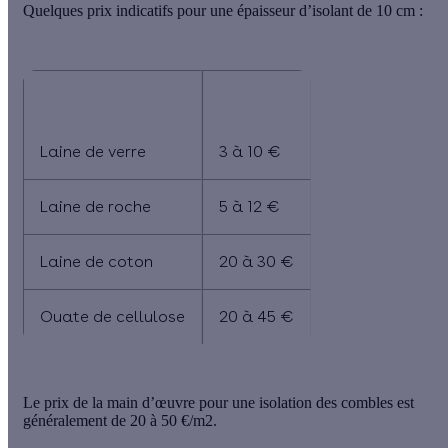
Quelques prix indicatifs pour une épaisseur d’isolant de 10 cm :
Matériau
Prix au m²
Laine de verre
3 à 10 €
Laine de roche
5 à 12 €
Laine de coton
20 à 30 €
Ouate de cellulose
20 à 45 €
Le prix de la main d’œuvre pour une isolation des combles est
généralement de 20 à 50 €/m2.