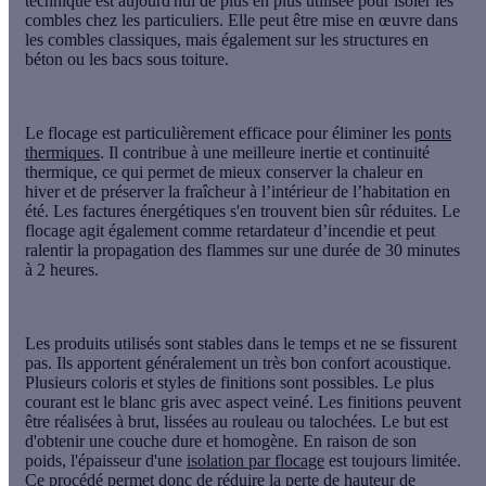
technique est aujourd'hui de plus en plus utilisée pour isoler les
combles chez les particuliers. Elle peut être mise en œuvre dans
les combles classiques, mais également sur les structures en
béton ou les bacs sous toiture.
Le flocage est particulièrement efficace pour éliminer les
ponts
thermiques
. Il contribue à une meilleure inertie et continuité
thermique, ce qui permet de mieux conserver la chaleur en
hiver et de préserver la fraîcheur à l’intérieur de l’habitation en
été. Les factures énergétiques s'en trouvent bien sûr réduites. Le
flocage agit également comme
retardateur d’incendie
et peut
ralentir la propagation des flammes sur une durée de 30 minutes
à 2 heures.
Les produits utilisés sont stables dans le temps et ne se fissurent
pas. Ils apportent généralement un très bon confort acoustique.
Plusieurs coloris et styles de finitions sont possibles. Le plus
courant est le blanc gris avec aspect veiné. Les finitions peuvent
être réalisées à brut, lissées au rouleau ou talochées. Le but est
d'obtenir une couche dure et homogène. En raison de son
poids, l'épaisseur d'une
isolation par flocage
est toujours limitée.
Ce procédé permet donc de réduire la perte de hauteur de