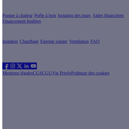
Guides de travaux
Pompe à chaleur
Poêle à bois
Isolation des murs
Aides financières
Financement fenêtres
Conseils & Offres
Isolation
Chauffage
Energie solaire
Ventilation
FAQ
Les sites du groupe Effy
Suivez nous
Mentions légales
CGS
CGU
Vie Privée
Politique des cookies