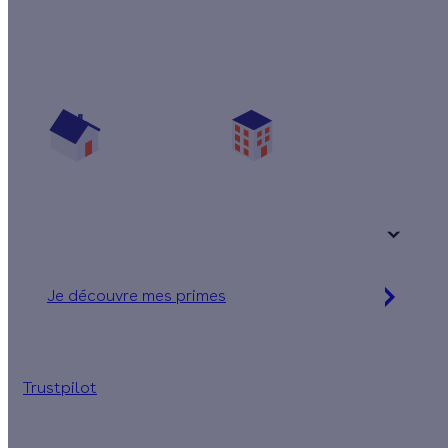
Quelles aides pour isoler mes combles perdus
?
Vos travaux concernent :
Une maison
Un appartement
Votre logement a été construit :
+ de 15 ans
Je découvre mes primes
Simulation gratuite en 2 minutes
Trustpilot