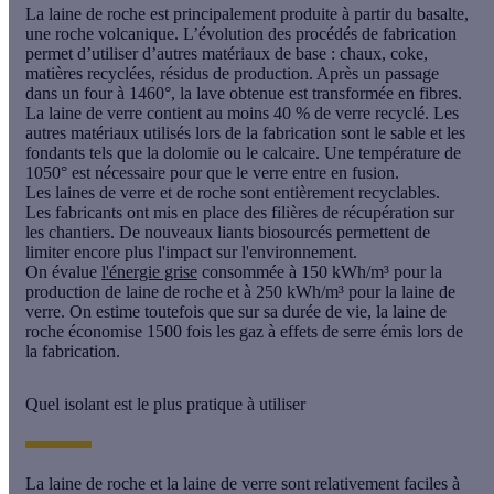
La laine de roche est principalement produite à partir du basalte,
une roche volcanique. L’évolution des procédés de fabrication
permet d’utiliser d’autres matériaux de base : chaux, coke,
matières recyclées, résidus de production. Après un passage
dans un four à 1460°, la lave obtenue est transformée en fibres.
La laine de verre contient au moins
40 % de verre recyclé
. Les
autres matériaux utilisés lors de la fabrication sont le
sable
et les
fondants tels que la
dolomie
ou le
calcaire
. Une température de
1050° est nécessaire pour que le verre entre en fusion.
Les laines de verre et de roche sont entièrement recyclables.
Les fabricants ont mis en place des filières de récupération sur
les chantiers. De nouveaux liants biosourcés permettent de
limiter encore plus l'impact sur l'environnement.
On évalue
l'énergie grise
consommée à 150 kWh/m³ pour la
production de laine de roche et à 250 kWh/m³ pour la laine de
verre. On estime toutefois que sur sa durée de vie, la laine de
roche économise 1500 fois les gaz à effets de serre émis lors de
la fabrication.
Quel isolant est le plus pratique à utiliser
La laine de roche et la laine de verre sont relativement faciles à