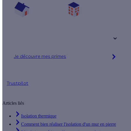
Une maison
Un appartement
Votre logement a été construit :
+ de 15 ans
Je découvre mes primes
Simulation gratuite en 2 minutes
Trustpilot
Articles liés
Isolation thermique
Comment bien réaliser l'isolation d'un mur en pierre