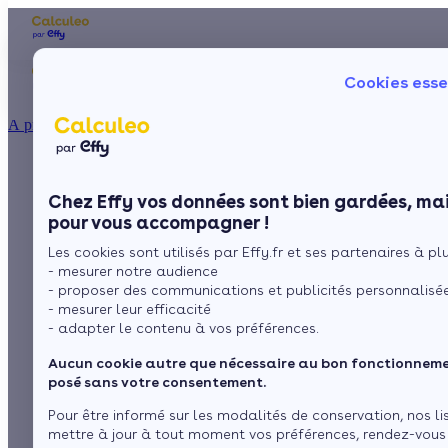
Les aides financières
Nos conseils trav
Cookies esse
Particulier
Artisan / installateur
Entreprise / collectivité
À propos
ISOLATION
Choisir entre laine de
La prime énergie
Combles
Ma Prime Rénov'
Chez Effy vos données sont bien gardées, mai
Murs
Le chèque énergie
verre et laine de
pour vous accompagner !
La TVA réduite
Sol
Les cookies sont utilisés par Effy.fr et ses partenaires à plus
L'éco-prêt à taux zéro
roche
- mesurer notre audience
Fenêtres
Trouver mes aides
- proposer des communications et publicités personnalisé
- mesurer leur efficacité
Toiture
- adapter le contenu à vos préférences.
par
L’équipe de rédaction
4 min de lecture
Aucun cookie autre que nécessaire au bon fonctionnemen
Isoler ma maison
posé sans votre consentement.
Sommaire
Pour être informé sur les modalités de conservation, nos li
mettre à jour à tout moment vos préférences, rendez-vous
Laine de verre et laine de roche, des isolants très