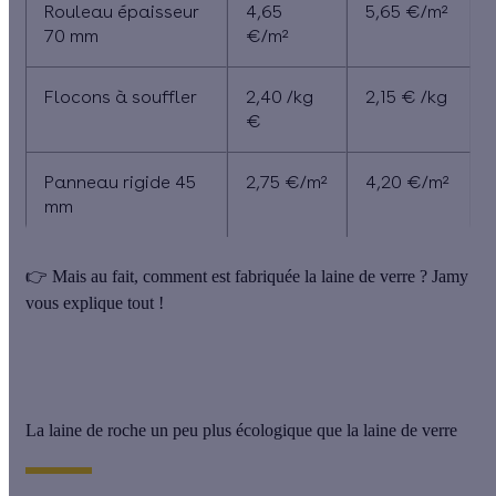
Rouleau épaisseur
4,65
5,65 €/m²
70 mm
€/m²
Flocons à souffler
2,40 /kg
2,15 € /kg
€
Panneau rigide 45
2,75 €/m²
4,20 €/m²
mm
👉
Mais au fait, comment est fabriquée la laine de verre ? Jamy
vous explique tout !
La laine de roche un peu plus écologique que la laine de verre