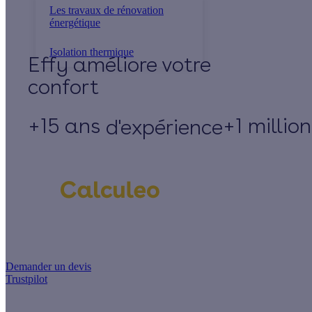
Les travaux de rénovation
énergétique
Isolation thermique
Effy
+15 ans
+1 millio
d'expérience
Un projet de rénovation énergétique ?
Demander un devis
Trustpilot
Guides de travaux