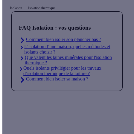
Isolation
Isolation thermique
FAQ Isolation : vos questions
Comment bien isoler son plancher bas ?
L’isolation d’une maison, quelles méthodes et
isolants choisir ?
Que valent les laines minérales pour l'isolation
thermique ?
Quels isolants privilégier pour les travaux
d’isolation thermique de la toiture ?
Comment bien isoler sa maison ?
Quelles aides pour mon projet isolation ?
Vos travaux concernent :