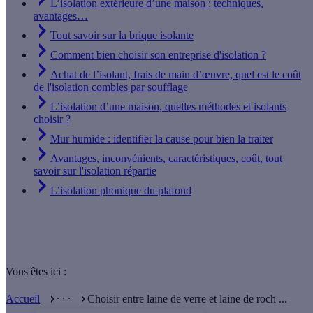
L’isolation extérieure d’une maison : techniques,
avantages…
Tout savoir sur la brique isolante
Comment bien choisir son entreprise d'isolation ?
Achat de l’isolant, frais de main d’œuvre, quel est le coût
de l'isolation combles par soufflage
L’isolation d’une maison, quelles méthodes et isolants
choisir ?
Mur humide : identifier la cause pour bien la traiter
Avantages, inconvénients, caractéristiques, coût, tout
savoir sur l'isolation répartie
L’isolation phonique du plafond
Vous êtes ici :
. . .
Accueil
Choisir entre laine de verre et laine de roch ...