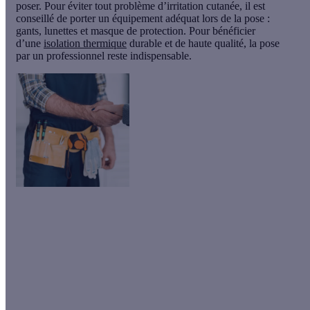
poser. Pour éviter tout problème d’irritation cutanée, il est
conseillé de porter un équipement adéquat lors de la
pose
:
gants, lunettes et masque de protection. Pour bénéficier
d’une
isolation thermique
durable et de haute qualité, la pose
par un professionnel reste indispensable.
Quel est le prix de la laine de verre ou de
la laine de roche ?
Vous n'arrivez pas à estimer le coût d'achat de votre la laine de
verre ou de votre laine de roche ? Calculeo met à votre
disposition jusqu'à 5 devis gratuits, sans aucun engagement de
votre part.