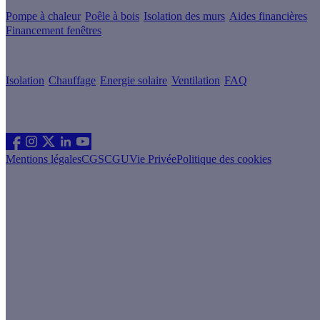
Pompe à chaleur
Poêle à bois
Isolation des murs
Aides financières
Financement fenêtres
Conseils & Offres
Isolation
Chauffage
Energie solaire
Ventilation
FAQ
Les sites du groupe Effy
Suivez nous
Mentions légales
CGS
CGU
Vie Privée
Politique des cookies