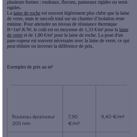
plusieurs formes : rouleaux, flocons, panneaux rigides ou semi-
rigides.
La
laine de roche
est souvent légèrement plus chère que la
laine
de verre
, mais le surcoût total sur un chantier d’isolation reste
minime. Pour atteindre un niveau de résistance thermique
R=1m².K/W, le coût est en moyenne de 1,33 €/m² pour la
laine
de verre
et de 1,80 €/m² pour la
laine de roche
. La pose d'un
pare-vapeur est souvent nécessaire avec la laine de verre, ce qui
peut réduire ou inverser la différence de prix.
Exemples de prix au m²
Type de produit
Laine de
Laine de
verre
roche
Rouleau épaisseur
7,90
9,40 €/m²
200 mm
€/m²