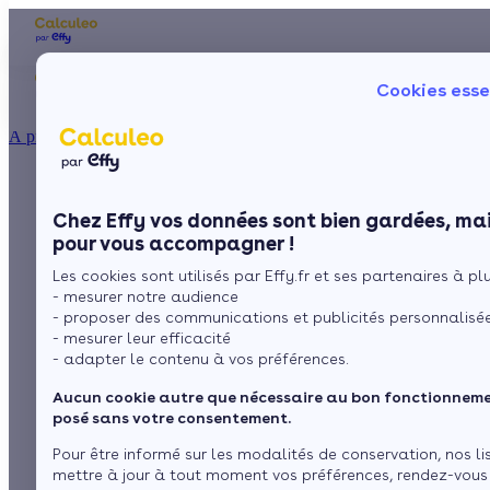
Les aides financières
Nos conseils trav
Cookies esse
Particulier
Artisan / installateur
Entreprise / collectivité
À propos
ISOLATION
Prix d’achat, frais
La prime énergie
Combles
Ma Prime Rénov'
Chez Effy vos données sont bien gardées, mai
Murs
Le chèque énergie
d’installation,
pour vous accompagner !
La TVA réduite
Sol
Les cookies sont utilisés par Effy.fr et ses partenaires à plus
L'éco-prêt à taux zéro
entretien, quel est le
- mesurer notre audience
Fenêtres
Trouver mes aides
- proposer des communications et publicités personnalisé
coût du radiateur à
- mesurer leur efficacité
Toiture
- adapter le contenu à vos préférences.
gaz ?
Aucun cookie autre que nécessaire au bon fonctionnemen
Isoler ma maison
posé sans votre consentement.
Pour être informé sur les modalités de conservation, nos li
par
L’équipe de rédaction
3 min de lecture
mettre à jour à tout moment vos préférences, rendez-vous