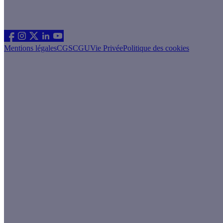
Les sites du groupe Effy
Suivez nous
Mentions légales
CGS
CGU
Vie Privée
Politique des cookies