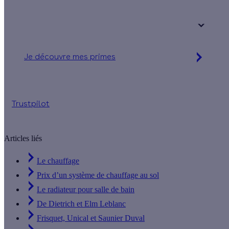
Votre logement a été construit :
+ de 15 ans
Je découvre mes primes
Jusqu'à 16 560 € d'aides financières
Trustpilot
Articles liés
Le chauffage
Prix d’un système de chauffage au sol
Le radiateur pour salle de bain
De Dietrich et Elm Leblanc
Frisquet, Unical et Saunier Duval