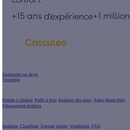
+15 ans
+1 millio
d'expérience
Un projet de rénovation énergétique ?
Demander un devis
Trustpilot
Guides de travaux
Pompe à chaleur
Poêle à bois
Isolation des murs
Aides financières
Financement fenêtres
Conseils & Offres
Isolation
Chauffage
Energie solaire
Ventilation
FAQ