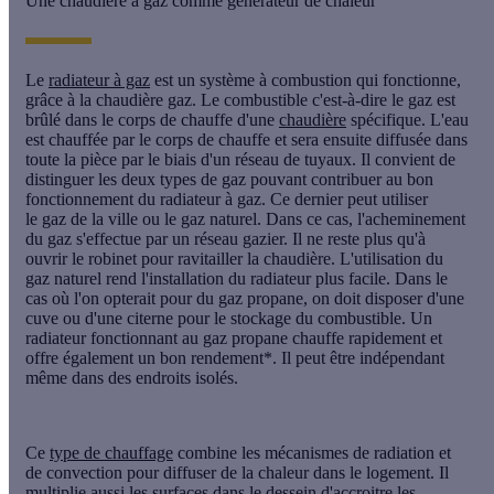
Une chaudière à gaz comme générateur de chaleur
Le
radiateur à gaz
est un système à combustion qui fonctionne,
grâce à la chaudière gaz. Le combustible c'est-à-dire le gaz est
brûlé dans le corps de chauffe d'une
chaudière
spécifique. L'eau
est chauffée par le corps de chauffe et sera ensuite diffusée dans
toute la pièce par le biais d'un réseau de tuyaux. Il convient de
distinguer les deux types de gaz pouvant contribuer au bon
fonctionnement du radiateur à gaz. Ce dernier peut utiliser
le
gaz de la ville
ou le
gaz naturel
. Dans ce cas, l'acheminement
du gaz s'effectue par un réseau gazier. Il ne reste plus qu'à
ouvrir le robinet pour ravitailler la chaudière. L'utilisation du
gaz naturel rend l'installation du radiateur plus facile. Dans le
cas où l'on opterait pour du gaz propane, on doit disposer d'une
cuve ou d'une citerne pour le stockage du combustible. Un
radiateur fonctionnant au gaz propane chauffe rapidement et
offre également un bon rendement*. Il peut être indépendant
même dans des endroits isolés.
Ce
type de chauffage
combine les mécanismes de radiation et
de convection pour diffuser de la chaleur dans le logement. Il
multiplie aussi les surfaces dans le dessein d'accroitre les