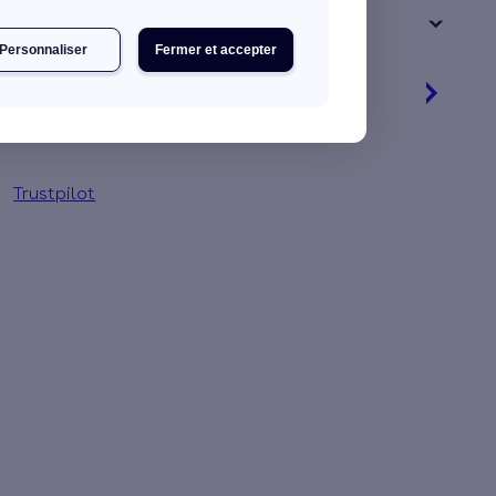
+ de 15 ans
Personnaliser
Fermer et accepter
Je découvre mes primes
Jusqu'à 16 560 € d'aides financières
Trustpilot