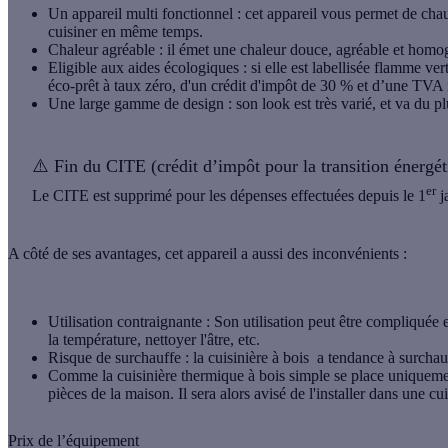
Un appareil multi fonctionnel
: cet appareil vous permet de chau
cuisiner en même temps.
Chaleur agréable
: il émet une chaleur douce, agréable et homo
Eligible aux aides écologiques
: si elle est labellisée flamme ve
éco-prêt à taux zéro, d'un crédit d'impôt de 30 % et d’une TVA 
Une large gamme de design
: son look est très varié, et va du 
⚠️
Fin du CITE (crédit d’impôt pour la transition énergét
er
Le CITE est supprimé pour les dépenses effectuées depuis le 1
j
A côté de ses avantages, cet appareil a aussi des
inconvénients
:
Utilisation contraignante
: Son utilisation peut être compliquée et
la température, nettoyer l'âtre, etc.
Risque de surchauffe
: la cuisinière à bois a tendance à surchauf
Comme la cuisinière thermique à bois simple se place uniquement
pièces de la maison. Il sera alors avisé de l'installer dans une c
Prix de l’équipement