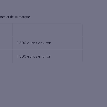
ance et de sa marque.
lleur
Cuisinière thermique à bois simple
1 300 euros environ
1 500 euros environ