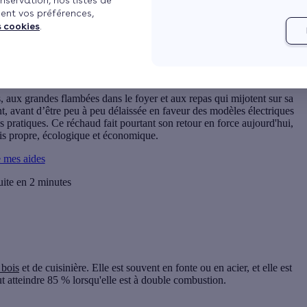
nservation, nos listes de
ent vos préférences,
s
s cookies
.
Voir plus
s, aux grandes flambées dans le foyer et aux repas qui mijotent sur sa
t, avant d’être peu à peu délaissée en faveur des modèles électriques
us pratiques. Ce réchaud fait pourtant son retour en force aujourd'hui,
fois propre, écologique et économique.
e mes aides
uite en 2 minutes
 bois
et de
cuisinière
. Elle est souvent en
fonte
ou en
acier
, et elle est
t atteindre 85 % lorsqu'elle est à double combustion.