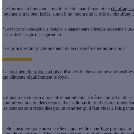
Ce
fourneau à bois
joue aussi le rôle de chauffe-eau et de
chauffage ce
logements très bien isolés, sinon il ne jouera que le rôle de chauffage 
*Le rendement énergétique désigne le rapport entre l’énergie nécessaire à un é
même de l’énergie (l'énergie utile).
Les principes de fonctionnement de la cuisinière thermique à bois
La
cuisinière thermique à bois
utilise des bûches comme combustibles. 
qui alimente régulièrement le foyer.
Un piano de cuisson à bois offre par ailleurs le même confort d'utilisa
contrairement aux idées reçues, il ne salit pas le fond des marmites. Sa
les cendres sont recueillies par un cendrier qu'il faut vider 2 fois par 
Cette cuisinière joue aussi le rôle
d'appareil de chauffage principal
ou 
alors de sa puissance. Plus elle est puissante, plus elle produira de la c