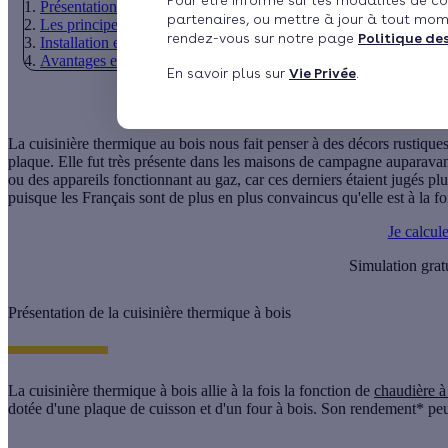
Pour être informé sur les modalités de co
Présentation de la cuisinière thermique à bois
partenaires, ou mettre à jour à tout mom
Les principes de fonctionnement de la cuisinière thermique à boi
rendez-vous sur notre page
Politique de
Installation entretien et différents types
Avantages et inconvénients de la cuisinière thermique à bois
En savoir plus sur
Vie Privée
.
La cuisinière thermique au bois nous fait penser à des décors rustique
plaque. Elle fut très présente dans les maisons de campagne auparavan
ou des appareils fonctionnant au gaz, car ces derniers étaient jugés pl
puisque les Français sont de plus en plus convaincus qu'elle est à la 
Je calcul
Simulation grat
Présentation de la cuisinière thermique à bois
La
cuisinière thermique à bois
allie à la fois la fonction de
chaudière à
dotée d'une plaque de cuisson et d'un four à bois. Son
rendement*
peu