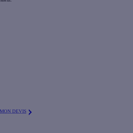
bois ?
ue à bois ? Calculeo met à votre disposition jusqu'à 5 devis gratuits,
 MON DEVIS