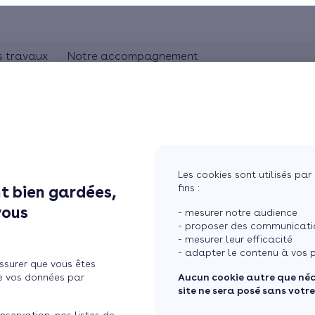
s travaux
Notre accompagnement
ON
CHAUFFAGE
Comprendre les travaux
Rhônes-Alpes
bles
Pompe à chaleur
L'artisan RGE
Pays de la Loire
Chauffage au gaz
Aquitaine
Bretagne
Chauffage au bois
Les cookies sont utilisés par 
Ile de France
fins :
t bien gardées,
ière thermique bois
tres
Chauffage électrique
vous
- mesurer notre audience
ure
Chauffage solaire
- proposer des communicatio
- mesurer leur efficacité
Thermostat connecté
- adapter le contenu à vos p
ssurer que vous êtes
 maison
Changer mon chauffage
e vos données par
Aucun cookie autre que né
site ne sera posé sans votr