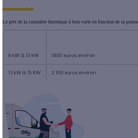
Le prix de la cuisinière thermique à bois varie en fonction de sa puiss
Puissance
Cuisinière thermique à bois avec boui
8 kW à 13 kW
1800 euros environ
13 kW à 15 KW
2 100 euros environ