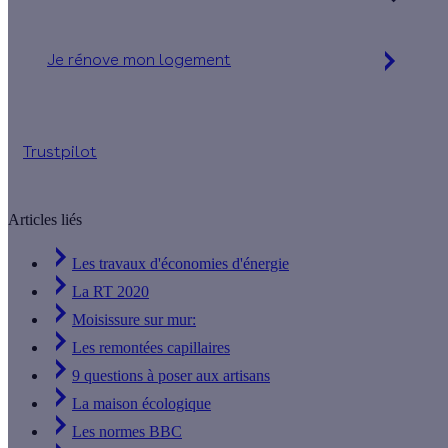
Je rénove mon logement
Jusqu'à 90 % d'aides financières
Trustpilot
Articles liés
Les travaux d'économies d'énergie
La RT 2020
Moisissure sur mur:
Les remontées capillaires
9 questions à poser aux artisans
La maison écologique
Les normes BBC