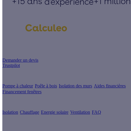
+15 ans
+1 millio
d'expérience
Un projet de rénovation énergétique ?
Demander un devis
Trustpilot
Guides de travaux
Pompe à chaleur
Poêle à bois
Isolation des murs
Aides financières
Financement fenêtres
Conseils & Offres
Isolation
Chauffage
Energie solaire
Ventilation
FAQ
Les sites du groupe Effy
Suivez nous