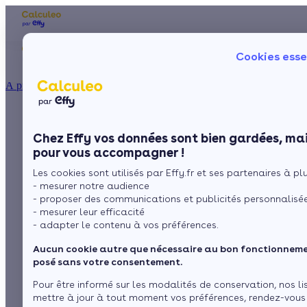
Les aides financières
Nos conseils trav
Cookies esse
Particulier
Artisan / installateur
Entreprise / collectivité
À propos
ISOLATION
L'énergie thermique
La prime énergie
Combles
Ma Prime Rénov'
Chez Effy vos données sont bien gardées, mai
Murs
Le chèque énergie
pour vous accompagner !
La TVA réduite
Sol
Les cookies sont utilisés par Effy.fr et ses partenaires à plus
L'éco-prêt à taux zéro
par
L’équipe de rédaction
2 min de lecture
- mesurer notre audience
Fenêtres
Trouver mes aides
- proposer des communications et publicités personnalisé
- mesurer leur efficacité
Toiture
- adapter le contenu à vos préférences.
Sommaire
Formes et utilisations
Aucun cookie autre que nécessaire au bon fonctionnemen
Avantages et inconvénients de l’énergie thermique
Isoler ma maison
posé sans votre consentement.
Pour être informé sur les modalités de conservation, nos li
mettre à jour à tout moment vos préférences, rendez-vous