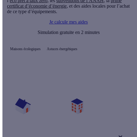
l’
éco prêt à taux zéro
, les
subventions de l’ANAH
, la
prime
certificat d’économie d’énergie
, et des aides locales pour l’achat
de ce type d’équipements.
Je calcule mes aides
Simulation gratuite en 2 minutes
Maisons écologiques
Astuces énergétiques
Prêt(e) à améliorer votre confort thermique ?
Vos travaux concernent :
Une maison
Un appartement
Votre logement a été construit :
+ de 15 ans