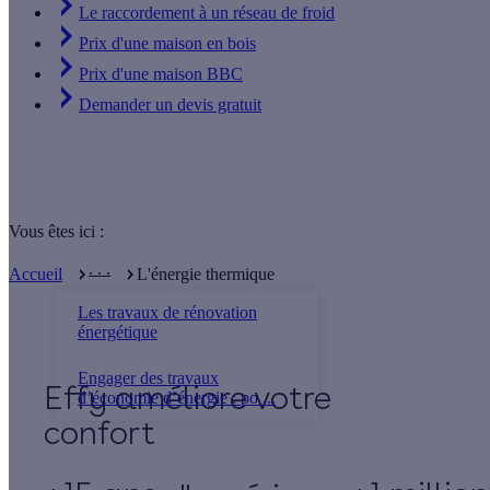
Le raccordement à un réseau de froid
Prix d'une maison en bois
Prix d'une maison BBC
Demander un devis gratuit
Vous êtes ici :
. . .
Accueil
L'énergie thermique
Les travaux de rénovation
énergétique
Engager des travaux
Effy
d’économie d’énergie : po ...