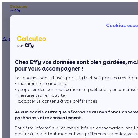
Les aides financières
Nos conseils trav
Cookies esse
Particulier
Artisan / installateur
Entreprise / collectivité
À propos
ISOLATION
Isolation, chauffage,
La prime énergie
Combles
Ma Prime Rénov'
Chez Effy vos données sont bien gardées, mai
Murs
Le chèque énergie
production d'eau
pour vous accompagner !
La TVA réduite
Sol
Les cookies sont utilisés par Effy.fr et ses partenaires à plus
L'éco-prêt à taux zéro
chaude, quelle est la
- mesurer notre audience
Fenêtres
Trouver mes aides
- proposer des communications et publicités personnalisé
rentabilité des
- mesurer leur efficacité
Toiture
- adapter le contenu à vos préférences.
différents travaux
Aucun cookie autre que nécessaire au bon fonctionnemen
d'économies
Isoler ma maison
posé sans votre consentement.
Pour être informé sur les modalités de conservation, nos li
d'énergie
mettre à jour à tout moment vos préférences, rendez-vous