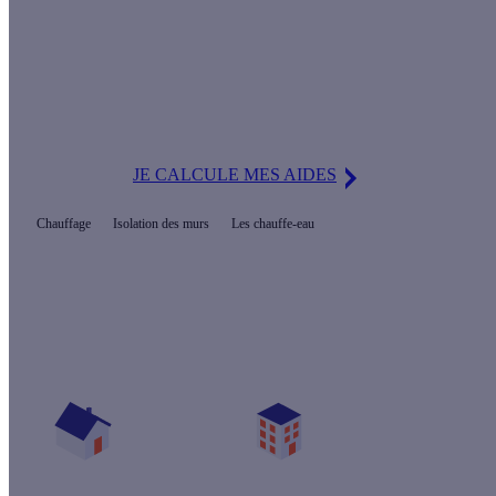
Le saviez-vous ?
Tous vos travaux qui ont pour but de vous faire consommer
moins d'énergie ou d'utiliser des sources d'énergie
renouvelables sont potentiellement éligibles à des aides
écologiques !
JE CALCULE MES AIDES
Chauffage
Isolation des murs
Les chauffe-eau
Prêt(e) à améliorer votre confort thermique ?
Vos travaux concernent :
Une maison
Un appartement