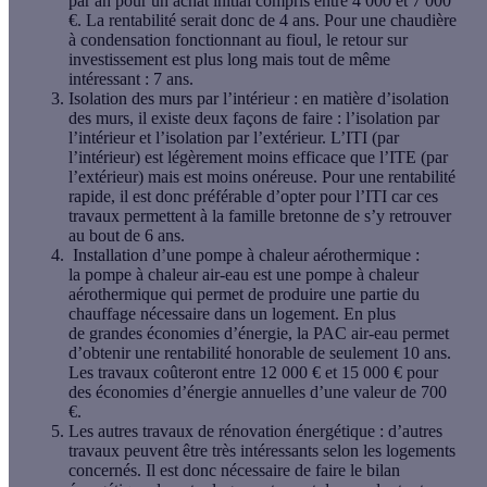
par an
pour un achat initial compris entre 4 000 et 7 000
€. La rentabilité serait donc de
4 ans
. Pour une chaudière
à condensation fonctionnant au fioul, le
retour sur
investissement
est plus long mais tout de même
intéressant :
7 ans
.
Isolation des murs par l’intérieur :
en matière
d’isolation
des murs
, il existe deux façons de faire : l’
isolation par
l’intérieur
et
l’isolation par l’extérieur
. L’
ITI
(par
l’intérieur) est légèrement moins efficace que l’
ITE
(par
l’extérieur) mais est moins onéreuse. Pour une
rentabilité
rapide,
il est donc préférable d’opter pour l’ITI car ces
travaux permettent à la famille bretonne de s’y retrouver
au bout de
6 ans
.
Installation d’une pompe à chaleur aérothermique :
l
a
pompe à chaleur air-eau
est une
pompe à chaleur
aérothermique
qui permet de produire une partie du
chauffage nécessaire dans un logement. En plus
de
grandes économies d’énergie
, la PAC air-eau permet
d’obtenir une
rentabilité
honorable de seulement
10 ans
.
Les travaux coûteront entre 12 000 € et 15 000 € pour
des
économies d’énergie annuelles d’une valeur de 700
€
.
Les autres travaux de rénovation énergétique : d
’autres
travaux peuvent être très intéressants selon les logements
concernés. Il est donc nécessaire de faire le
bilan