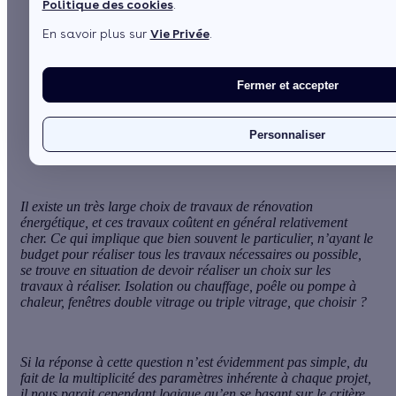
Politique des cookies
.
En savoir plus sur
Vie Privée
.
par
L’équipe de rédaction
3 min de lecture
Fermer et accepter
Sommaire
Un cas concret
Personnaliser
Il existe un très large choix de travaux de rénovation
énergétique, et ces travaux coûtent en général relativement
cher. Ce qui implique que bien souvent le particulier, n’ayant le
budget pour réaliser tous les travaux nécessaires ou possible,
se trouve en situation de devoir réaliser un choix sur les
travaux à réaliser. Isolation ou chauffage, poêle ou pompe à
chaleur, fenêtres double vitrage ou triple vitrage, que choisir ?
Si la réponse à cette question n’est évidemment pas simple, du
fait de la multiplicité des paramètres inhérente à chaque projet,
il nous parait cependant logique qu’en se basant sur le critère