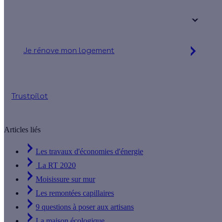
Votre logement a été construit :
+ de 15 ans
Je rénove mon logement
Jusqu'à 90 % d'aides financières
Trustpilot
Articles liés
Les travaux d'économies d'énergie
La RT 2020
Moisissure sur mur
Les remontées capillaires
9 questions à poser aux artisans
La maison écologique