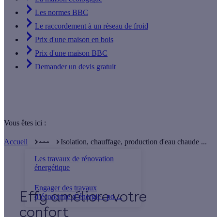
Les normes BBC
Le raccordement à un réseau de froid
Prix d'une maison en bois
Prix d'une maison BBC
Demander un devis gratuit
Vous êtes ici :
. . .
Accueil
Isolation, chauffage, production d'eau chaude ...
Les travaux de rénovation
énergétique
Engager des travaux
Effy
d’économie d’énergie : po ...