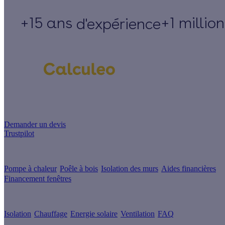
+15 ans
+1 millio
d'expérience
Un projet de rénovation énergétique ?
Demander un devis
Trustpilot
Guides de travaux
Pompe à chaleur
Poêle à bois
Isolation des murs
Aides financières
Financement fenêtres
Conseils & Offres
Isolation
Chauffage
Energie solaire
Ventilation
FAQ
Les sites du groupe Effy