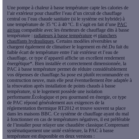
Une
pompe à chaleur à basse température
capte les calories de
l’air extérieur pour chauffer l’eau d’un circuit de chauffage
central ou l’eau chaude sanitaire (si le système est hybride) à
une température de 35 °C à 40 °C. Il s’agit en fait d’une
PAC
air/eau
compatible avec les émetteurs de chauffage dits à basse
température :
radiateurs à basse température
et
planchers
chauffants hydrauliques
. Certains modèles réversibles se
chargent également de climatiser le logement en été.Du fait du
faible écart de température entre l’air extérieur et l’eau de
chauffage, ce type d’appareil affiche un
excellent rendement
énergétique*
. Bien installée et correctement dimensionnée, la
PAC à basse température permet de réduire considérablement
vos dépenses de chauffage.Sa pose est plutôt recommandée en
construction neuve, mais elle peut éventuellement être adaptée à
la rénovation après installation de points chauds à basse
température, si le logement possède une isolation
performante.Écologique et peu gourmand en énergie, ce type
de PAC répond généralement aux exigences de la
réglementation thermique
RT2012
et trouve souvent sa place
dans les maisons BBC. Ce système de chauffage ayant du mal
à fonctionner en cas de températures négatives, il est préférable
de l’installer pour relayer une chaudière classique.Comprenant
systématiquement une
unité extérieure
, la PAC à basse
température est disponible en deux versions :