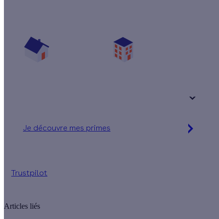
Quelles aides pour ma pompe à chaleur ?
Vos travaux concernent :
Une maison
Un appartement
Votre logement a été construit :
+ de 15 ans
Je découvre mes primes
Jusqu'à 16 560 € d'aides financières
Trustpilot
Articles liés