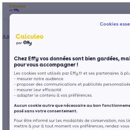
Les aides financières
Nos conseils trav
Cookies esse
Particulier
Artisan / installateur
Entreprise / collectivité
À propos
ISOLATION
Tout savoir sur la
La prime énergie
Combles
Ma Prime Rénov'
Chez Effy vos données sont bien gardées, mai
Murs
Le chèque énergie
pompe à chaleur
pour vous accompagner !
La TVA réduite
Sol
Les cookies sont utilisés par Effy.fr et ses partenaires à plus
L'éco-prêt à taux zéro
basse température
- mesurer notre audience
Fenêtres
Trouver mes aides
- proposer des communications et publicités personnalisé
- mesurer leur efficacité
Toiture
- adapter le contenu à vos préférences.
par
L’équipe de rédaction
4 min de lecture
Aucun cookie autre que nécessaire au bon fonctionnemen
Isoler ma maison
posé sans votre consentement.
Sommaire
Pour être informé sur les modalités de conservation, nos li
mettre à jour à tout moment vos préférences, rendez-vous
La pompe à chaleur à basse température, économique et