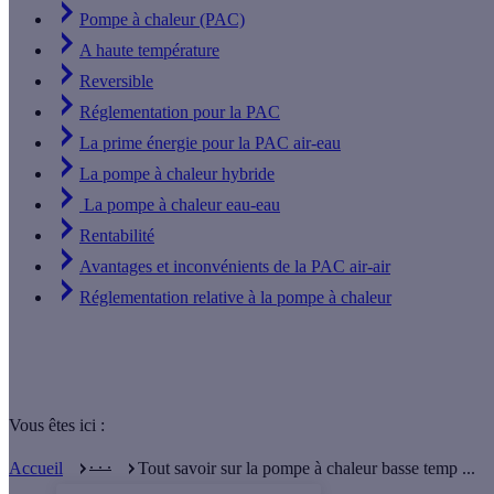
Pompe à chaleur (PAC)
A haute température
Reversible
Réglementation pour la PAC
La prime énergie pour la PAC air-eau
La pompe à chaleur hybride
La pompe à chaleur eau-eau
Rentabilité
Avantages et inconvénients de la PAC air-air
Réglementation relative à la pompe à chaleur
Vous êtes ici :
. . .
Accueil
Tout savoir sur la pompe à chaleur basse temp ...