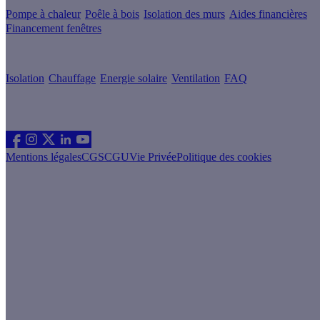
Pompe à chaleur
Poêle à bois
Isolation des murs
Aides financières
Financement fenêtres
Conseils & Offres
Isolation
Chauffage
Energie solaire
Ventilation
FAQ
Les sites du groupe Effy
Suivez nous
Mentions légales
CGS
CGU
Vie Privée
Politique des cookies