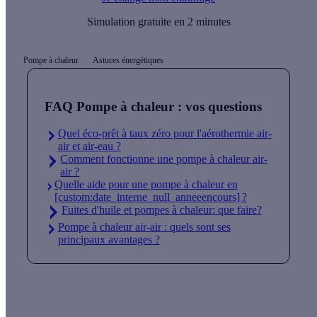
Simulation gratuite en 2 minutes
Pompe à chaleur
Astuces énergétiques
FAQ Pompe à chaleur : vos questions
Quel éco-prêt à taux zéro pour l'aérothermie air-
air et air-eau ?
Comment fonctionne une pompe à chaleur air-
air ?
Quelle aide pour une pompe à chaleur en
[custom:date_interne_null_anneeencours] ?
Fuites d'huile et pompes à chaleur: que faire?
Pompe à chaleur air-air : quels sont ses
principaux avantages ?