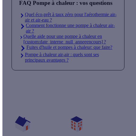
FAQ Pompe à chaleur : vos questions
Quel éco-prêt à taux zéro pour l'aérothermie air-
air et air-eau ?
Comment fonctionne une pompe à chaleur air-
air ?
Quelle aide pour une pompe à chaleur en
[custom:date_interne_null_anneeencours] ?
Fuites d'huile et pompes à chaleur: que faire?
Pompe à chaleur air-air : quels sont ses
principaux avantages ?
Quelles aides pour ma pompe à chaleur ?
Vos travaux concernent :
Une maison
Un appartement