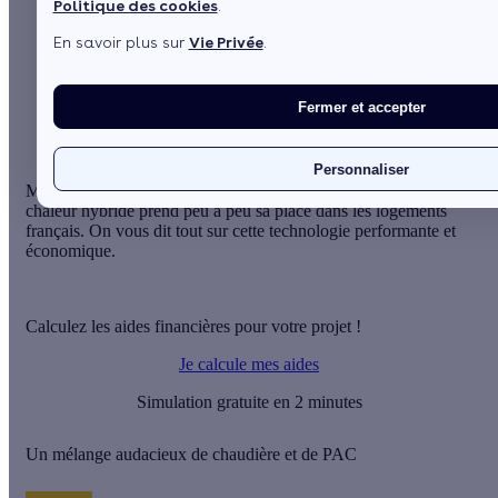
Politique des cookies
.
En savoir plus sur
Vie Privée
.
Sommaire
Un mélange audacieux de chaudière et de PAC
Programmation intelligente et optimisation
Fermer et accepter
Voir plus
Personnaliser
Même si elle reste assez méconnue du grand public, la pompe à
chaleur hybride prend peu à peu sa place dans les logements
français. On vous dit tout sur cette technologie performante et
économique.
Calculez les aides financières pour votre projet !
Je calcule mes aides
Simulation gratuite en 2 minutes
Un mélange audacieux de chaudière et de PAC