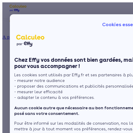
Les aides financières
Nos conseils trav
Cookies esse
Particulier
Artisan / installateur
Entreprise / collectivité
À propos
ISOLATION
La pompe à chaleur
La prime énergie
Combles
Ma Prime Rénov'
Chez Effy vos données sont bien gardées, mai
Murs
Le chèque énergie
hybride :
pour vous accompagner !
La TVA réduite
Sol
Les cookies sont utilisés par Effy.fr et ses partenaires à plus
L'éco-prêt à taux zéro
l'association efficace
- mesurer notre audience
Fenêtres
Trouver mes aides
- proposer des communications et publicités personnalisé
de deux systèmes de
- mesurer leur efficacité
Toiture
- adapter le contenu à vos préférences.
chauffage
Aucun cookie autre que nécessaire au bon fonctionnemen
Isoler ma maison
posé sans votre consentement.
Pour être informé sur les modalités de conservation, nos li
par
L’équipe de rédaction
3 min de lecture
mettre à jour à tout moment vos préférences, rendez-vous