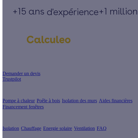
+15 ans
+1 millio
d'expérience
Un projet de rénovation énergétique ?
Demander un devis
Trustpilot
Guides de travaux
Pompe à chaleur
Poêle à bois
Isolation des murs
Aides financières
Financement fenêtres
Conseils & Offres
Isolation
Chauffage
Energie solaire
Ventilation
FAQ
Les sites du groupe Effy