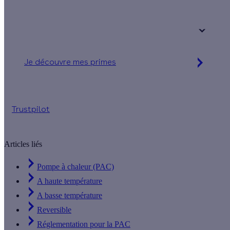
Votre logement a été construit :
+ de 15 ans
Je découvre mes primes
Jusqu'à 16 560 € d'aides financières
Trustpilot
Articles liés
Pompe à chaleur (PAC)
A haute température
A basse température
Reversible
Réglementation pour la PAC