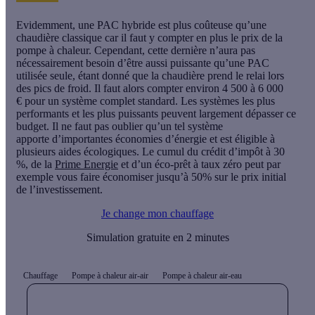
Evidemment, une PAC hybride est
plus coûteuse qu’une
chaudière classique
car il faut y compter en plus le
prix de la
pompe à chaleur
. Cependant, cette dernière n’aura pas
nécessairement besoin d’être aussi puissante qu’une PAC
utilisée seule
,
étant donné que la chaudière
prend le relai lors
des pics de froid
. Il faut alors compter environ
4 500 à 6 000
€
pour un système complet standard. Les systèmes les
plus
performants et les plus puissants
peuvent largement dépasser ce
budget. Il ne faut pas oublier qu’un tel système
apporte
d’importantes économies d’énergie
et est éligible à
plusieurs aides écologiques. Le cumul du
crédit d’impôt à 30
%
, de la
Prime Energie
et d’un
éco-prêt à taux zéro
peut par
exemple vous faire
économiser jusqu’à 50%
sur le prix initial
de l’investissement.
Je change mon chauffage
Simulation gratuite en 2 minutes
Chauffage
Pompe à chaleur air-air
Pompe à chaleur air-eau