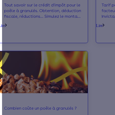
Tout savoir sur le crédit d'impôt pour le
Tarif p
poêle à granulés. Obtention, déduction
facteurs
fiscale, réductions... Simulez le montant
Invicta
de vos aides en quelques clics.
Lire
Lire
Combien coûte un poêle à granulés ?