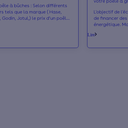
votre poêle à g
oêle à bûches : Selon différents
 tels que la marque ( Hase,
L'objectif de l'
, Godin, Jotul,) le prix d’un poêle
de financer des
à bois peut passer de moins de 500 à pl
énergétique. M
caractériqtiqu
Lire
l'obtenir !