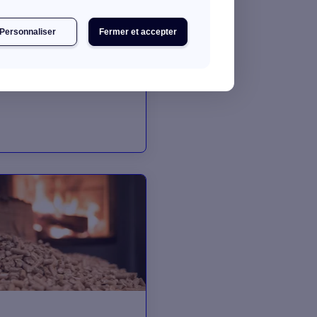
s
Personnaliser
Fermer et accepter
nulés est recommandé
ion énergétique, on
on fonctionnement, son
s disponibles pour son