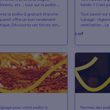
nients, etc. ; tout sur le poêle à
fumée ? C'est p
é étanche ?
!
rez le poêle à granulé étanche.
Tout savoir sur 
pareil offre un bon rendement
tubage : réglem
tique. Découvrez ses forces ainsi
ventilation... L
 faiblesses au fil de cet article.
granulés sans co
Lire
églage pour votre poêle à
Normes des poê