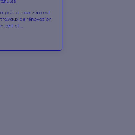
ranulés
éco-prêt à taux zéro est
 travaux de rénovation
ontant et
es, découvrez comment