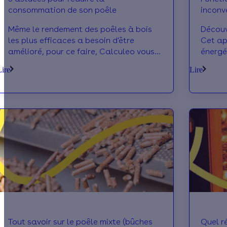
consommation de son poêle
inconvé
granul
Même le rendement des poêles à bois
Découv
les plus efficaces a besoin d'être
Cet ap
amélioré, pour ce faire, Calculeo vous
énergé
propose les 5 astuces ci dessous
que ses
Lire
Lire
Tout savoir sur le poêle mixte (bûches
Quel r