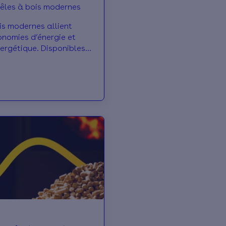
êles à bois modernes
is modernes allient
onomies d’énergie et
ergétique. Disponibles
formats, modèles et
ls peuvent répondre à
s en chauffage, des plus
s importants.