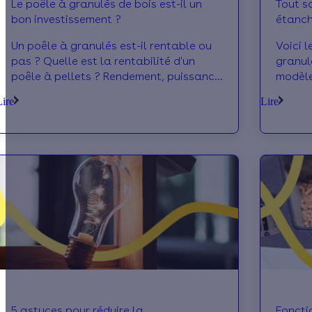
Le poêle à granulés de bois est-il un
Tout s
bon investissement ?
étanc
Un poêle à granulés est-il rentable ou
Voici l
pas ? Quelle est la rentabilité d'un
granul
poêle à pellets ? Rendement, puissance
modèle 
de chauffe... Voici ce qu'il faut savoir.
ventous
Lire
Lire
tout.
5 astuces pour réduire la
Foncti