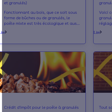
et granulés)
granul
Fonctionnant au bois, que ce soit sous
Voici 
forme de bûches ou de granulés, le
granulé
poêle mixte est très écologique et aussi
réglag
économique à l’utilisation. Son prix
pellet.
Lire
Lire
d’achat est certes plus élevé que celui
nous !
des autres poêles uni-combustibles,
mais il est éligibles à plusieurs aides
écologiques. Zoom
Crédit d'impôt pour le poêle à granulés
Tout sa