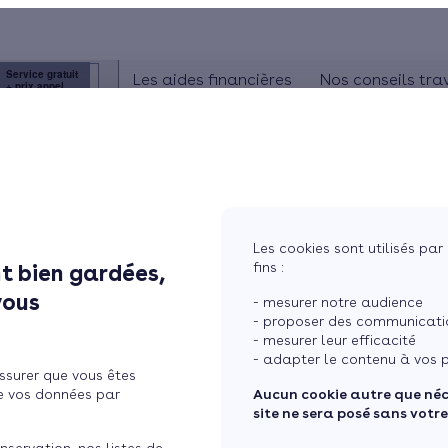
Service gratuit
Les aides financières
Nos conseils tra
+ prix appel
ISOLATION
La prime énergie
Combles
Poêle à granulés
Ma Prime Rénov'
Murs
Le chèque énergie
La TVA réduite
Sol
Les cookies sont utilisés par 
L'éco-prêt à taux zéro
fins :
t bien gardées,
Fenêtres
Trouver mes aides
vous
- mesurer notre audience
Toiture
- proposer des communicatio
- mesurer leur efficacité
- adapter le contenu à vos p
ssurer que vous êtes
Isoler ma maiso
e vos données par
Aucun cookie autre que né
site ne sera posé sans votr