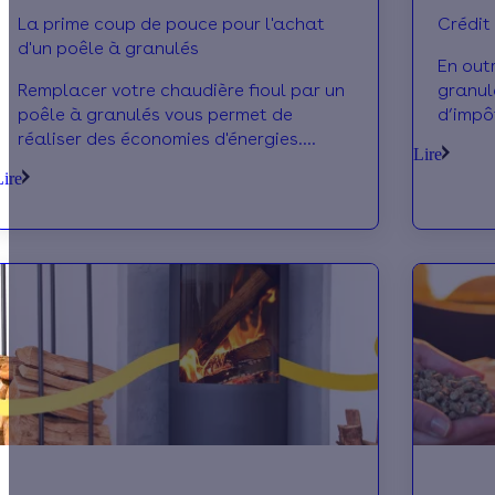
La prime coup de pouce pour l'achat
Crédit
d'un poêle à granulés
En outr
Remplacer votre chaudière fioul par un
granul
poêle à granulés vous permet de
d’impô
réaliser des économies d'énergies.
de 3 m
Lire
Cette opération est éligible à la prime
un poê
Lire
coup de pouce.