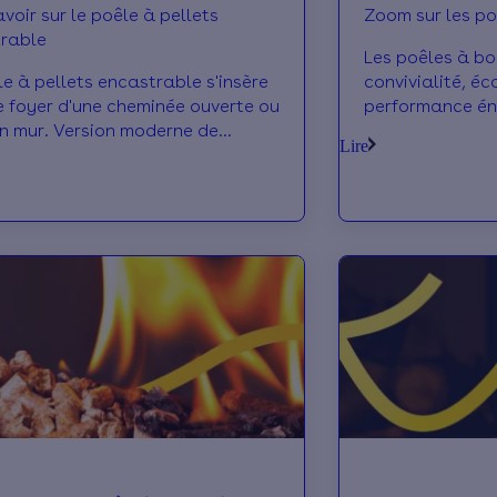
voir sur le poêle à pellets
Zoom sur les po
rable
Les poêles à bo
le à pellets encastrable s'insère
convivialité, éc
e foyer d'une cheminée ouverte ou
performance én
n mur. Version moderne de
sous plusieurs 
Lire
rt, il comporte de nombreuses
technologies, i
s.
tous les besoin
limités aux plu