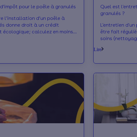
 d’impôt pour le poêle à granulés
Quel est l'entre
granulés ?
e l’installation d’un poêle à
és donne droit à un crédit
L'entretien d'un
t écologique; calculez en moins
être fait régul
inutes votre crédit d'impôt pour
soins (nettoya
le à g
mensuel), mais i
Lire
faire un entreti
professionnel !