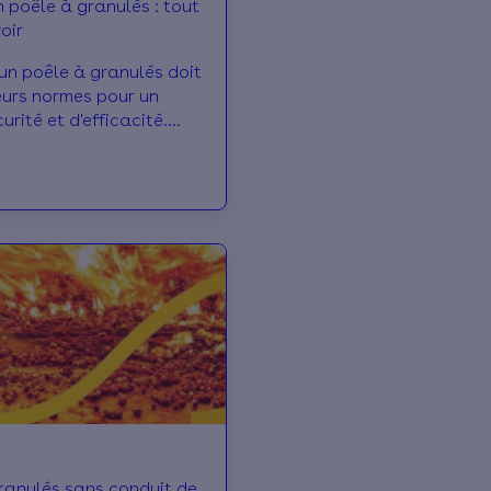
n poêle à granulés : tout
oir
'un poêle à granulés doit
eurs normes pour un
rité et d'efficacité.
curité, l'emplacement et
ranulés sans conduit de