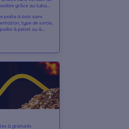
ossible grâce au tubage
le poêle à bois sans
entation, type de sortie,
e poêle à pellet ou à
nduit, c'est par ici !
les à granulés