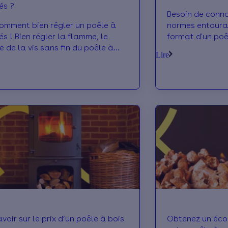
és ?
Besoin de connaî
comment bien régler un poêle à
normes entourant
s ! Bien régler la flamme, le
format d'un poê
e de la vis sans fin du poêle à
13240 et plus e
Lire
.. Pour plus d'infos, contactez-
cet article.
voir sur le prix d’un poêle à bois
Obtenez un éco-