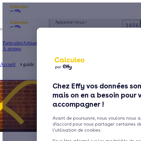
Appelez-nous !
3456
du lundi au vendredi - 8h à 19h
Particulier
Artisan / installateur
Entreprise / collectivité
À propos
Accueil
guide
Poêle à granulés
Chez Effy vos données son
mais on en a besoin pour 
accompagner !
Avant de poursuivre, nous voulons nous a
d’accord pour nous partager certaines d
l’utilisation de cookies.