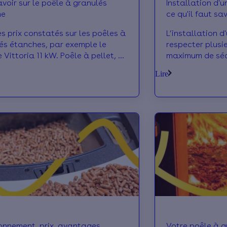
avoir sur le poêle à granulés
Installation d'u
he
ce qu'il faut sav
es prix constatés sur les poêles à
L’installation d
és étanches, par exemple le
respecter plusi
Vittoria 11 kW. Poêle à pellet, à
maximum de sécu
e, installation... On vous dit
Focus sur la sé
Lire
les prix !
onnement, prix, avantages,
Votre poêle à g