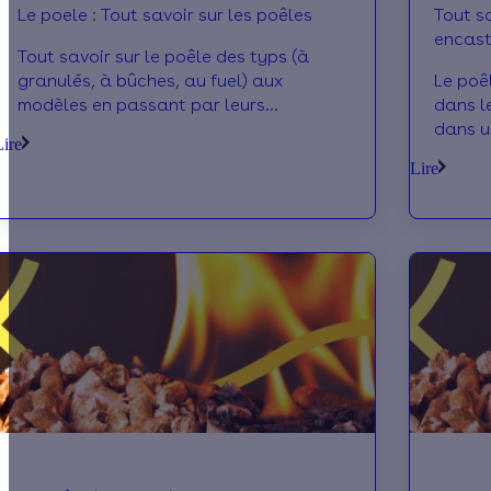
Le poele : Tout savoir sur les poêles
Tout sa
encast
Tout savoir sur le poêle des typs (à
granulés, à bûches, au fuel) aux
Le poê
modèles en passant par leurs
dans l
fonctionnement, leurs prix et les
dans u
Lire
subventions disponibles pou
l'inse
Lire
option