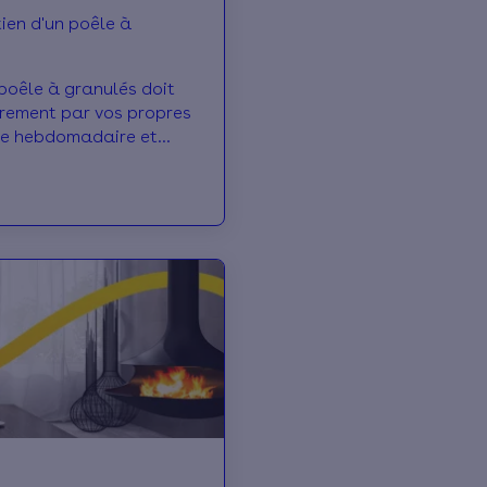
tien d'un poêle à
 poêle à granulés doit
ièrement par vos propres
ge hebdomadaire et
l est obligatoire de
en annuel par un