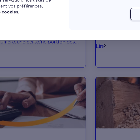
nservation, nos listes de
ent vos préférences,
énergie pour les Poêles à
Poêle à granulé
s cookies
.
és
Le poêle à gra
r un poêle à granulés vous
dans la rénovat
me à prétendre à une prime verte
vous explique s
sumera une certaine portion des
prix et les aide
Lire
es travaux : la prime énergie
installation
à granu