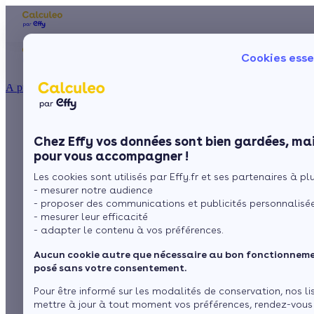
Les aides financières
Nos conseils trav
Cookies esse
Particulier
Artisan / installateur
Entreprise / collectivité
À propos
ISOLATION
Quel crédit d'impôt
La prime énergie
Combles
Ma Prime Rénov'
Chez Effy vos données sont bien gardées, mai
Murs
Le chèque énergie
pour vos travaux de
pour vous accompagner !
La TVA réduite
Sol
Les cookies sont utilisés par Effy.fr et ses partenaires à plus
L'éco-prêt à taux zéro
rénovation de façade
- mesurer notre audience
Fenêtres
Trouver mes aides
- proposer des communications et publicités personnalisé
?
- mesurer leur efficacité
Toiture
- adapter le contenu à vos préférences.
Aucun cookie autre que nécessaire au bon fonctionnemen
Isoler ma maison
par
L’équipe de rédaction
3 min de lecture
posé sans votre consentement.
Pour être informé sur les modalités de conservation, nos li
mettre à jour à tout moment vos préférences, rendez-vous