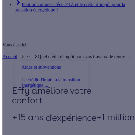
Peut-on cumuler l’éco-PTZ et le crédit d’impôt pour la
transition énergétique ?
Vous êtes ici :
. . .
Accueil
Quel crédit d'impôt pour vos travaux de rénov ...
Aides et subventions
Le crédit d'impôt à la transition
énergétique ...
Effy
+15 ans
+1 millio
d'expérience