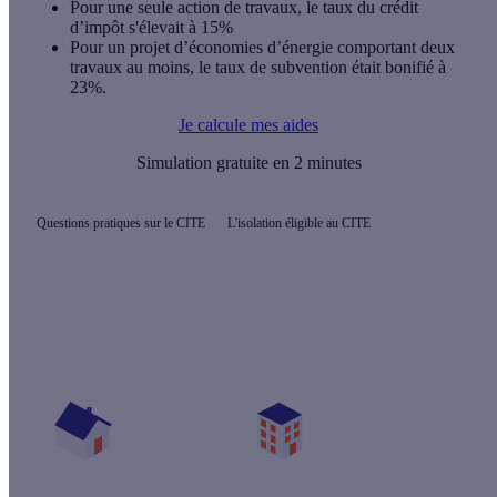
Pour une seule action de travaux, le taux du crédit
d’impôt s'élevait à 15%
Pour un projet d’économies d’énergie comportant deux
travaux au moins, le taux de subvention était bonifié à
23%.
Je calcule mes aides
Simulation gratuite en 2 minutes
Questions pratiques sur le CITE
L'isolation éligible au CITE
Quelles sont les primes pour mon projet ?
Vos travaux concernent :
Une maison
Un appartement