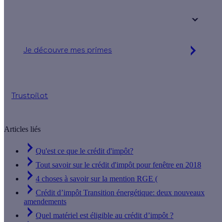
Votre logement a été construit :
+ de 15 ans
Je découvre mes primes
Jusqu'à 90 % d'aides financières
Trustpilot
Articles liés
Qu'est ce que le crédit d'impôt?
Tout savoir sur le crédit d'impôt pour fenêtre en 2018
4 choses à savoir sur la mention RGE (
Crédit d’impôt Transition énergétique: deux nouveaux
amendements
Quel matériel est éligible au crédit d’impôt ?