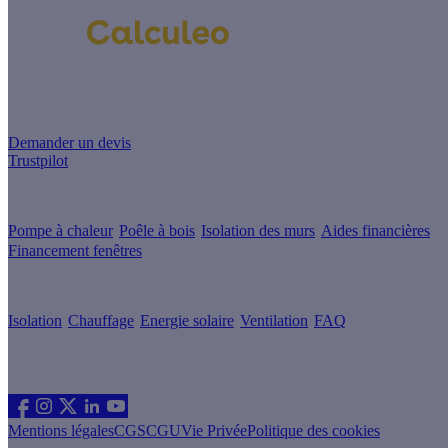
Un projet de rénovation énergétique ?
Demander un devis
Trustpilot
Guides de travaux
Pompe à chaleur
Poêle à bois
Isolation des murs
Aides financières
Financement fenêtres
Conseils & Offres
Isolation
Chauffage
Energie solaire
Ventilation
FAQ
Les sites du groupe Effy
Suivez nous
Mentions légales
CGS
CGU
Vie Privée
Politique des cookies