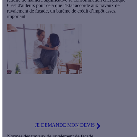
C'est d'ailleurs pour cela que l’Etat accorde aux travaux de
ravalement de façade, un barème de crédit d’impôt assez
important.
Attention, fin du CITE !
A compter du 1er janvier 2020, le CITE à 30% disparaît au
profit d’une prime forfaitaire pour les ménages modestes et d’un
crédit d’impôt forfaitaire pour les autres ménages.
JE DEMANDE MON DEVIS
Normes des travaux de ravalement de façade