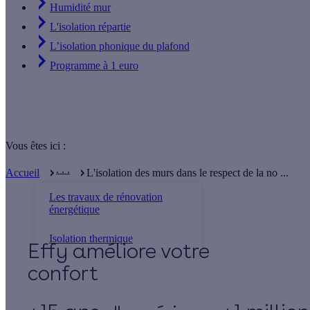
Humidité mur
L'isolation répartie
L’isolation phonique du plafond
Programme à 1 euro
Vous êtes ici :
. . .
Accueil
L'isolation des murs dans le respect de la no ...
Les travaux de rénovation
énergétique
Isolation thermique
Effy