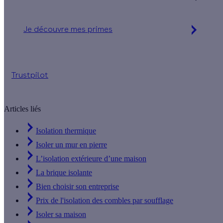
Je découvre mes primes
Simulation gratuite en 2 minutes
Trustpilot
Articles liés
Isolation thermique
Isoler un mur en pierre
L’isolation extérieure d’une maison
La brique isolante
Bien choisir son entreprise
Prix de l'isolation des combles par soufflage
Isoler sa maison