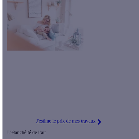
Améliorez votre confort thermique en isolant les murs de votre
maison par l’extérieur. Grâce à notre partenaire Financo, vos
travaux sont proposés
à partir de 102€/mois pendant 96 mois
*.
N’attendez plus, lancez-vous !
*Un crédit vous engage et doit être remboursé. Vérifiez vos capacités de
remboursement avant de vous engager.
J'estime le prix de mes travaux
L’étanchéité de l’air