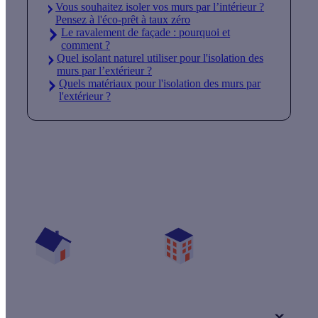
Vous souhaitez isoler vos murs par l’intérieur ?
Pensez à l'éco-prêt à taux zéro
Le ravalement de façade : pourquoi et
comment ?
Quel isolant naturel utiliser pour l'isolation des
murs par l’extérieur ?
Quels matériaux pour l'isolation des murs par
l'extérieur ?
Quelles aides pour mon projet isolation ?
Vos travaux concernent :
Une maison
Un appartement
Votre logement a été construit :
+ de 15 ans