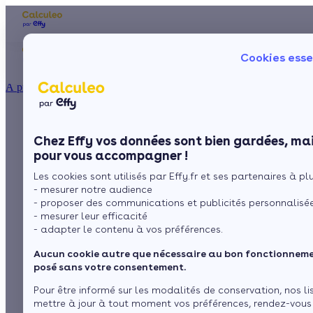
Les aides financières
Nos conseils trav
Cookies esse
Particulier
Artisan / installateur
Entreprise / collectivité
À propos
ISOLATION
L'isolation des murs
La prime énergie
Combles
Ma Prime Rénov'
Chez Effy vos données sont bien gardées, mai
Murs
Le chèque énergie
dans le respect de la
pour vous accompagner !
La TVA réduite
Sol
Les cookies sont utilisés par Effy.fr et ses partenaires à plus
L'éco-prêt à taux zéro
norme RT 2012
- mesurer notre audience
Fenêtres
Trouver mes aides
- proposer des communications et publicités personnalisé
- mesurer leur efficacité
Toiture
- adapter le contenu à vos préférences.
par
L’équipe de rédaction
3 min de lecture
Aucun cookie autre que nécessaire au bon fonctionnemen
Isoler ma maison
posé sans votre consentement.
Sommaire
Pour être informé sur les modalités de conservation, nos li
mettre à jour à tout moment vos préférences, rendez-vous
De meilleurs résultats de performance énergétique