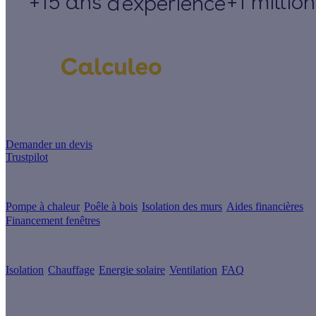
+15 ans
+1 millio
d'expérience
Un projet de rénovation énergétique ?
Demander un devis
Trustpilot
Guides de travaux
Pompe à chaleur
Poêle à bois
Isolation des murs
Aides financières
Financement fenêtres
Conseils & Offres
Isolation
Chauffage
Energie solaire
Ventilation
FAQ
Les sites du groupe Effy
Suivez nous