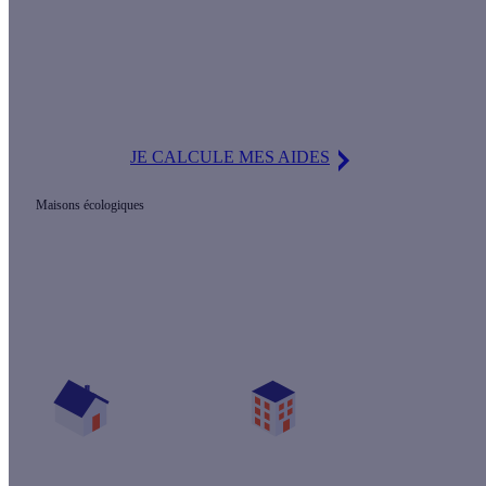
Le saviez-vous ?
Calculeo vous propose gratuitement jusqu'à 3 devis d'artisans
RGE pour vos travaux.
JE CALCULE MES AIDES
Maisons écologiques
Prêt(e) à améliorer votre confort thermique ?
Vos travaux concernent :
Une maison
Un appartement
Votre logement a été construit :