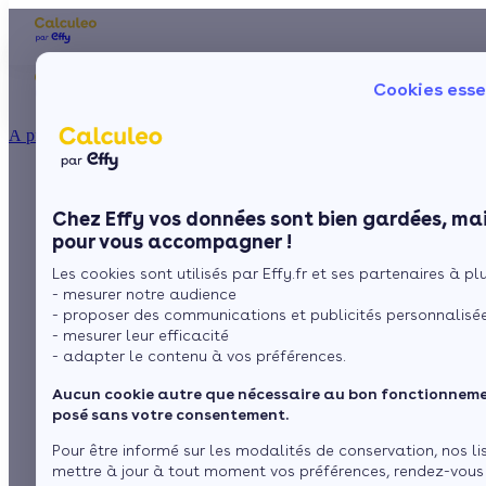
Les aides financières
Nos conseils trav
Cookies esse
Particulier
Artisan / installateur
Entreprise / collectivité
À propos
ISOLATION
Quels sont les
La prime énergie
Combles
Ma Prime Rénov'
Chez Effy vos données sont bien gardées, mai
Murs
Le chèque énergie
moyens d’optimiser
pour vous accompagner !
La TVA réduite
Sol
Les cookies sont utilisés par Effy.fr et ses partenaires à plus
L'éco-prêt à taux zéro
la consommation
- mesurer notre audience
Fenêtres
Trouver mes aides
- proposer des communications et publicités personnalisé
énergétique d’une
- mesurer leur efficacité
Toiture
- adapter le contenu à vos préférences.
habitation ?
Aucun cookie autre que nécessaire au bon fonctionnemen
Isoler ma maison
posé sans votre consentement.
Pour être informé sur les modalités de conservation, nos li
par
L’équipe de rédaction
4 min de lecture
mettre à jour à tout moment vos préférences, rendez-vous