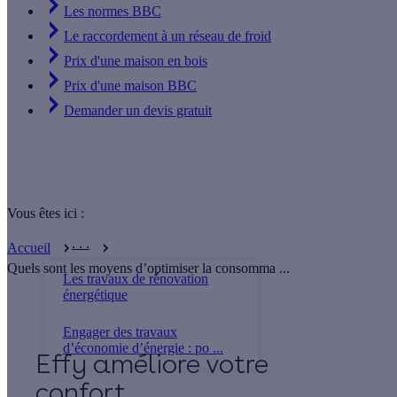
Les normes BBC
Le raccordement à un réseau de froid
Prix d'une maison en bois
Prix d'une maison BBC
Demander un devis gratuit
Vous êtes ici :
. . .
Accueil
Quels sont les moyens d’optimiser la consomma ...
Les travaux de rénovation
énergétique
Engager des travaux
d’économie d’énergie : po ...
Effy