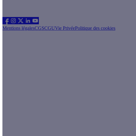
Les sites du groupe Effy
Suivez nous
Mentions légales
CGS
CGU
Vie Privée
Politique des cookies