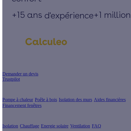
+15 ans
+1 millio
d'expérience
Un projet de rénovation énergétique ?
Demander un devis
Trustpilot
Guides de travaux
Pompe à chaleur
Poêle à bois
Isolation des murs
Aides financières
Financement fenêtres
Conseils & Offres
Isolation
Chauffage
Energie solaire
Ventilation
FAQ