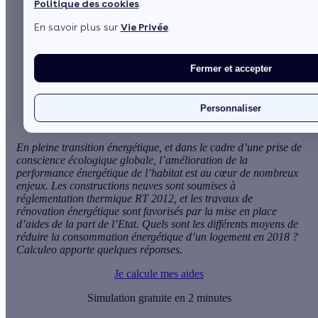
Politique des cookies
.
En savoir plus sur
Vie Privée
.
Sommaire
Quels sont les bénéfices de l’isolation thermique du bâti
en matière de consommation énergétique ?
Fermer et accepter
Quels sont les dispositifs à mettre en place pour réduire
l’impact environnemental d’une habitation ?
Voir plus
Personnaliser
En pleine transition énergétique, et dans le cadre d’une prise de
conscience écologique globale,
l’amélioration de la
performance énergétique
de l’habitat est au cœur de nombreux
enjeux. Les constructions neuves sont soumises à
réglementation thermique RT 2012, et les travaux de
rénovation énergétique sont favorisés par la mise en place
d’aides de la part de l’Etat. Quels sont les différents moyens de
réduire la consommation énergétique d’un logement en 2018 ?
Calculeo apporte quelques réponses.
Je calcule mes aides
Simulation gratuite en 2 minutes