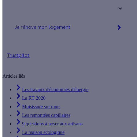
+ de 15 ans
Je rénove mon logement
Jusqu'à 90 % d'aides financières
Trustpilot
Articles liés
Les travaux d'économies d'énergie
La RT 2020
Moisissure sur mur:
Les remontées capillaires
9 questions à poser aux artisans
La maison écologique