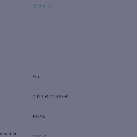
7 214 €
Gaz
c
2 170 € / 2 530 €
50 %
bonnement