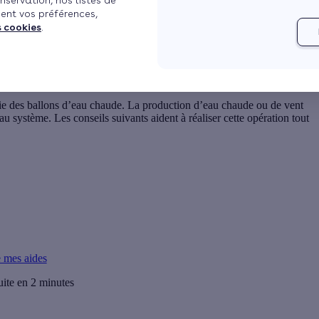
nservation, nos listes de
ent vos préférences,
s cookies
.
r ?
ie des ballons d’eau chaude. La production d’eau chaude ou de vent
 au système. Les conseils suivants aident à réaliser cette opération tout
e mes aides
uite en 2 minutes