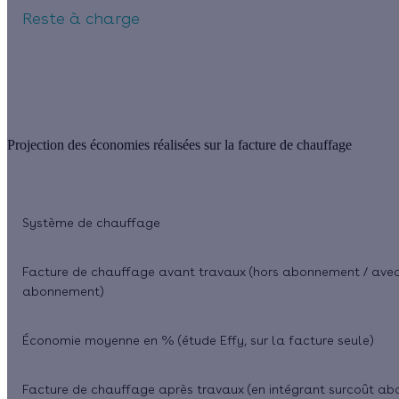
Reste à charge
Projection des économies réalisées sur la facture de chauffage
Système de chauffage
Facture de chauffage avant travaux
(hors abonnement / ave
abonnement)
Économie moyenne en %
(étude Effy, sur la facture seule)
Facture de chauffage après travaux
(en intégrant surcoût a