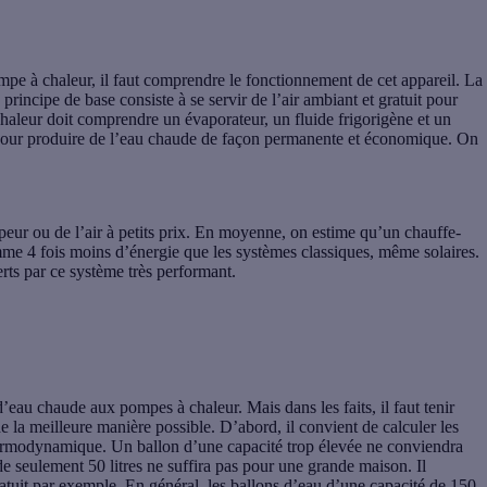
mpe à chaleur, il faut comprendre le fonctionnement de cet appareil. La
principe de base consiste à se servir de l’air ambiant et gratuit pour
chaleur doit comprendre un évaporateur, un fluide frigorigène et un
pour produire de l’eau chaude de façon permanente et économique. On
apeur ou de l’air à petits prix. En moyenne, on estime qu’un chauffe-
e 4 fois moins d’énergie que les systèmes classiques, même solaires.
erts par ce système très performant.
 d’eau chaude aux pompes à chaleur. Mais dans les faits, il faut tenir
 la meilleure manière possible. D’abord, il convient de calculer les
hermodynamique. Un ballon d’une capacité trop élevée ne conviendra
de seulement 50 litres ne suffira pas pour une grande maison. Il
atuit par exemple. En général, les ballons d’eau d’une capacité de 150