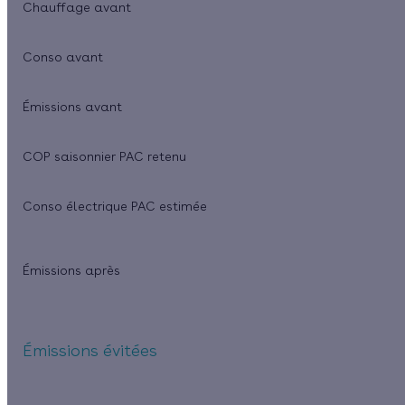
Chauffage avant
Conso avant
Émissions avant
COP saisonnier PAC retenu
Conso électrique PAC estimée
Émissions après
Émissions évitées