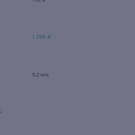
1 132 €
1 398 €
5,2 ans
C