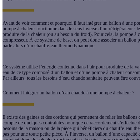
Avant de voir comment et pourquoi il faut intégrer un ballon à une po
pompe à chaleur fonctionne dans le sens inverse d’un réfrigérateur : le 
produire de la chaleur (ou au besoin du froid). Pour cela, la pompe à 
compresseur. À ce système de base, on peut donc associer un ballon 
parle alors d’un chauffe-eau thermodynamique.
Ce système utilise l’énergie contenue dans l’air pour produire de la v
eau de ce type composé d’un ballon et d’une pompe à chaleur consomm
Par ailleurs, tous les besoins d’eau chaude sanitaire peuvent être couv
Comment intégrer un ballon d’eau chaude à une pompe à chaleur ?
Il existe des gaines et des cordons qui permettent de relier les ballons
compte de quelques contraintes pour que ce raccordement s’effectue de
besoins de la maison ou de la pièce qui bénéficiera du chauffe-eau t
pas pour une toute petite pièce. À l’inverse, un ballon d’une capacité 
convient donc de calculer exactement ses besoins sur un simulateur gr