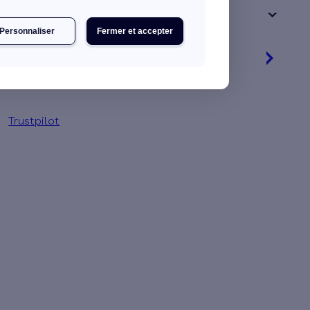
+ de 15 ans
Personnaliser
Fermer et accepter
Je découvre mes primes
Jusqu'à 16 560 € d'aides financières
Trustpilot