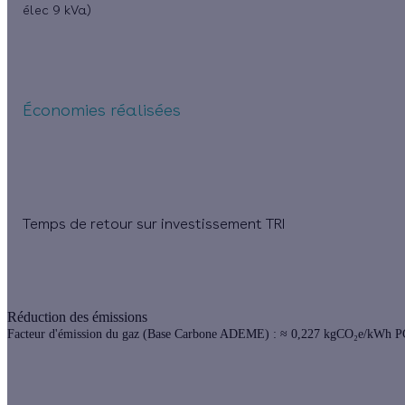
élec 9 kVa)
Économies réalisées
Temps de retour sur investissement TRI
Réduction des émissions
Facteur d'émission du gaz (Base Carbone ADEME) : ≈ 0,227 kgCO₂e/kWh P