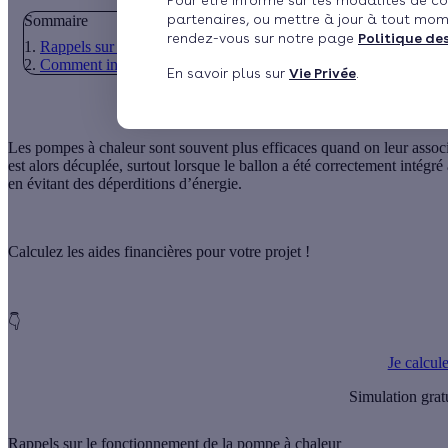
Pour être informé sur les modalités de co
partenaires, ou mettre à jour à tout mom
Sommaire
rendez-vous sur notre page
Politique de
Rappels sur le fonctionnement de la pompe à chaleur
Comment intégrer un ballon d’eau chaude à une pompe à chaleu
En savoir plus sur
Vie Privée
.
Les pompes à chaleur sont souvent plus efficaces quand on leur assoc
est alors décuplée, surtout lorsque le ballon a été correctement intégré
en évitant des déperditions d’énergie.
Calculez les aides financières pour votre projet !
👇
Je calcul
Simulation grat
Rappels sur le fonctionnement de la pompe à chaleur