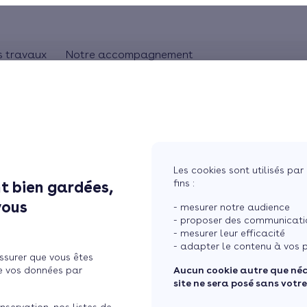
s travaux
Notre accompagnement
ON
CHAUFFAGE
Comprendre les travaux
Rhônes-Alpes
bles
Pompe à chaleur
L'artisan RGE
Pays de la Loire
Chauffage au gaz
Aquitaine
Bretagne
Chauffage au bois
Les cookies sont utilisés par 
Ile de France
fins :
t bien gardées,
anière d'intégrer un
tres
Chauffage électrique
vous
- mesurer notre audience
ure
Chauffage solaire
e pompe à chaleur ?
- proposer des communicatio
- mesurer leur efficacité
Thermostat connecté
- adapter le contenu à vos p
ssurer que vous êtes
 maison
Changer mon chauffage
e vos données par
Aucun cookie autre que né
site ne sera posé sans votr