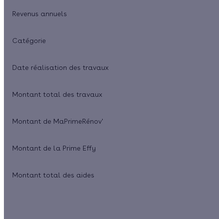
Revenus annuels
Catégorie
Date réalisation des travaux
Montant total des travaux
Montant de MaPrimeRénov'
Montant de la Prime Effy
Montant total des aides