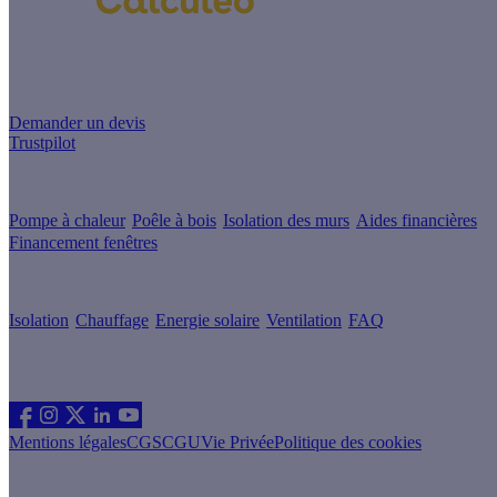
Un projet de rénovation énergétique ?
Demander un devis
Trustpilot
Guides de travaux
Pompe à chaleur
Poêle à bois
Isolation des murs
Aides financières
Financement fenêtres
Conseils & Offres
Isolation
Chauffage
Energie solaire
Ventilation
FAQ
Les sites du groupe Effy
Suivez nous
Mentions légales
CGS
CGU
Vie Privée
Politique des cookies