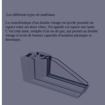
Les différents types de matériaux
La caractéristique d'un double vitrage est qu'elle possède un
espace entre ses deux vitres. On appelle cet espace une lame.
C’est cette lame, remplie d’air ou de gaz, qui permet au double
vitrage d’avoir de bonnes capacités d'isolation phonique et
thermique.