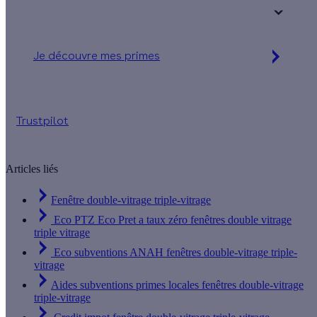
+ de 15 ans
Je découvre mes primes
Simulation gratuite en 2 minutes
Trustpilot
Articles liés
Fenêtre double-vitrage triple-vitrage
Eco PTZ Eco Pret a taux zéro fenêtres double vitrage
triple vitrage
Eco subventions ANAH fenêtres double-vitrage triple-
vitrage
Aides subventions primes locales fenêtres double-vitrage
triple-vitrage