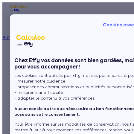
Les aides financières
Nos conseils trav
Cookies esse
Particulier
Artisan / installateur
Entreprise / collectivité
À propos
ISOLATION
Combien coûtent les
La prime énergie
Combles
Ma Prime Rénov'
Chez Effy vos données sont bien gardées, mai
Murs
Le chèque énergie
fenêtres double
pour vous accompagner !
La TVA réduite
Sol
Les cookies sont utilisés par Effy.fr et ses partenaires à plus
L'éco-prêt à taux zéro
vitrage en 2026 ?
- mesurer notre audience
Fenêtres
Trouver mes aides
- proposer des communications et publicités personnalisé
- mesurer leur efficacité
Toiture
- adapter le contenu à vos préférences.
par
L’équipe de rédaction
5 min de lecture
Aucun cookie autre que nécessaire au bon fonctionnemen
Isoler ma maison
posé sans votre consentement.
Sommaire
Pour être informé sur les modalités de conservation, nos li
mettre à jour à tout moment vos préférences, rendez-vous
Quel est le prix pour installer des fenêtres double vitrage