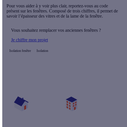
Pour vous aider à y voir plus clair, reportez-vous au
code
présent sur les fenêtres
. Composé de trois chiffres, il permet de
savoir l’épaisseur des vitres et de la lame de la fenêtre.
Vous souhaitez remplacer vos anciennes fenêtres ?
Je chiffre mon projet
Isolation fenêtre
Isolation
Quelles aides pour changer mes fenêtres ?
Vos travaux concernent :
Une maison
Un appartement
Votre logement a été construit :