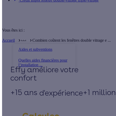
Credit impot fenêtre double-vitrage triple-vitrage
Vous êtes ici :
. . .
Accueil
Combien coûtent les fenêtres double vitrage e ...
Aides et subventions
Quelles aides financières pour
l’installation ...
Effy
+15 ans
+1 millio
d'expérience