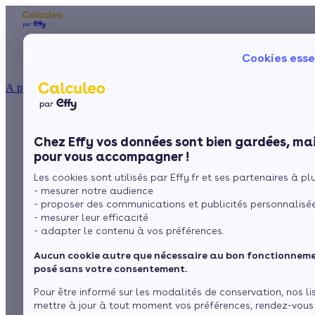
Les aides financières
Nos conseils trav
Cookies esse
Particulier
Artisan / installateur
Entreprise / collectivité
À propos
ISOLATION
Tout savoir sur la
La prime énergie
Combles
Ma Prime Rénov'
Chez Effy vos données sont bien gardées, mai
Murs
Le chèque énergie
fenêtre oscillo-
pour vous accompagner !
La TVA réduite
Sol
Les cookies sont utilisés par Effy.fr et ses partenaires à plus
L'éco-prêt à taux zéro
battante
- mesurer notre audience
Fenêtres
Trouver mes aides
- proposer des communications et publicités personnalisé
- mesurer leur efficacité
Toiture
- adapter le contenu à vos préférences.
par
L’équipe de rédaction
5 min de lecture
Aucun cookie autre que nécessaire au bon fonctionnemen
Isoler ma maison
posé sans votre consentement.
Sommaire
Pour être informé sur les modalités de conservation, nos li
mettre à jour à tout moment vos préférences, rendez-vous
La fenêtre oscillo-battante, présentation