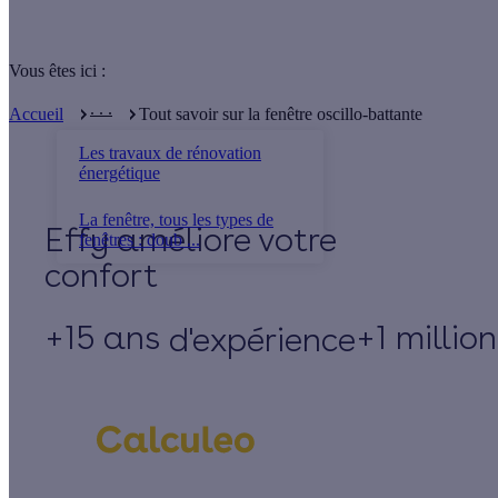
Vous êtes ici :
. . .
Accueil
Tout savoir sur la fenêtre oscillo-battante
Les travaux de rénovation
énergétique
La fenêtre, tous les types de
Effy
fenêtres : doub ...
+15 ans
+1 millio
d'expérience