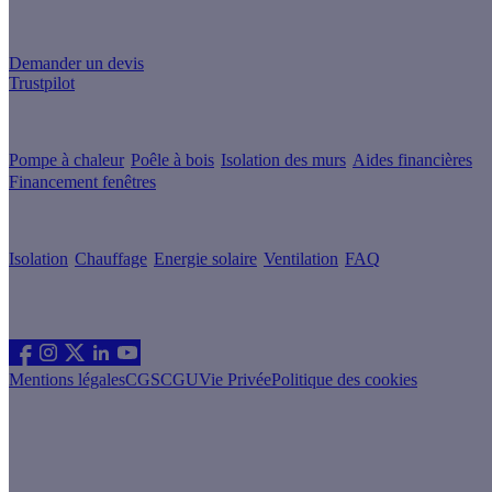
Un projet de rénovation énergétique ?
Demander un devis
Trustpilot
Guides de travaux
Pompe à chaleur
Poêle à bois
Isolation des murs
Aides financières
Financement fenêtres
Conseils & Offres
Isolation
Chauffage
Energie solaire
Ventilation
FAQ
Les sites du groupe Effy
Suivez nous
Mentions légales
CGS
CGU
Vie Privée
Politique des cookies