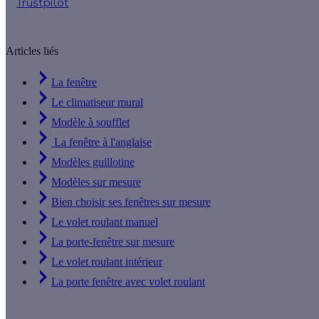
Trustpilot
Articles liés
La fenêtre
Le climatiseur mural
Modèle à soufflet
La fenêtre à l'anglaise
Modèles guillotine
Modèles sur mesure
Bien choisir ses fenêtres sur mesure
Le volet roulant manuel
La porte-fenêtre sur mesure
Le volet roulant intérieur
La porte fenêtre avec volet roulant