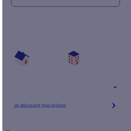
Quelles aides pour changer mes fenêtres ?
Vos travaux concernent :
Une maison
Un appartement
Votre logement a été construit :
+ de 15 ans
Je découvre mes primes
Simulation gratuite en 2 minutes