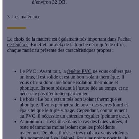
d’environ 32 DB.
3. Les matériaux
Le choix de la
matière
est également très important dans l’
achat
de fenêtres
. En effet, au-delà de la touche déco qu’elle offre,
chaque matériau présente des caractéristiques propres :
Le PVC
: Avant tout, la
fenêtre PVC
ne vous coûtera pas
un bras, il est solide et est un bon isolant thermique. Il
vous offrira donc une bonne
isolation thermique
et
phonique. Ils sont résistant à l’usure liée au temps, et ne
nécessite pas d’entretien particulier.
Le bois
: Le bois est un très bon isolant thermique et
phonique. Il vous permettra de poser des verres lourd et
épais tel que le
triple vitrage
. Cependant, contrairement
au PVC, il nécessite un entretien régulier (peinture etc..).
Aluminium
: Très utilisé dans le cas des
baies vitrées
, il
reste néanmoins moins isolant que les précédents
matériaux. De plus, il résiste très mal aux vents violents
dus notamment à sa légèreté. Pour les points positifs, ils