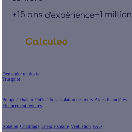
+15 ans
+1 millio
d'expérience
Un projet de rénovation énergétique ?
Demander un devis
Trustpilot
Guides de travaux
Pompe à chaleur
Poêle à bois
Isolation des murs
Aides financières
Financement fenêtres
Conseils & Offres
Isolation
Chauffage
Energie solaire
Ventilation
FAQ
Les sites du groupe Effy