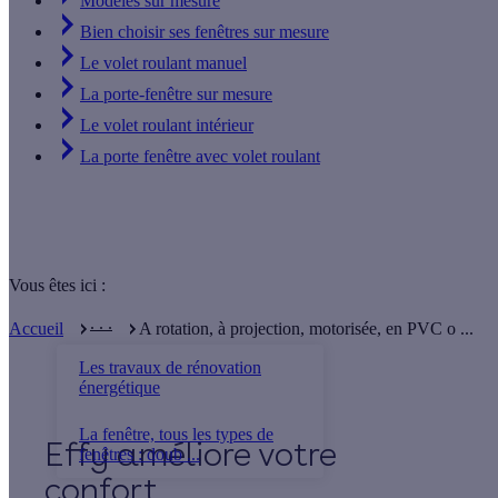
Modèles sur mesure
Bien choisir ses fenêtres sur mesure
Le volet roulant manuel
La porte-fenêtre sur mesure
Le volet roulant intérieur
La porte fenêtre avec volet roulant
Vous êtes ici :
. . .
Accueil
A rotation, à projection, motorisée, en PVC o ...
Les travaux de rénovation
énergétique
La fenêtre, tous les types de
Effy
fenêtres : doub ...