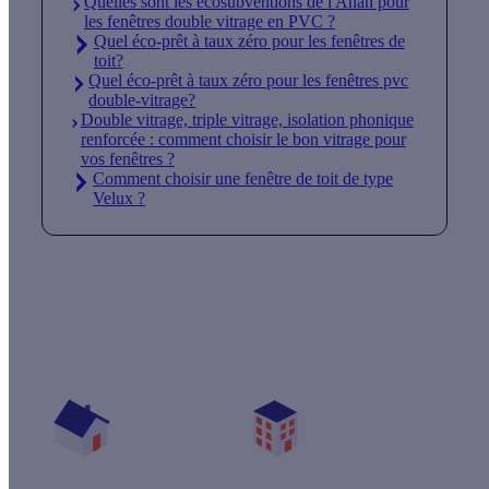
Quelles sont les écosubventions de l'Anah pour
les fenêtres double vitrage en PVC ?
Quel éco-prêt à taux zéro pour les fenêtres de
toit?
Quel éco-prêt à taux zéro pour les fenêtres pvc
double-vitrage?
Double vitrage, triple vitrage, isolation phonique
renforcée : comment choisir le bon vitrage pour
vos fenêtres ?
Comment choisir une fenêtre de toit de type
Velux ?
Quelles aides pour changer mes fenêtres ?
Vos travaux concernent :
Une maison
Un appartement