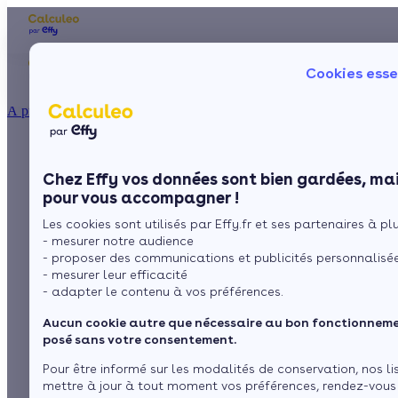
Les aides financières
Nos conseils trav
Cookies esse
Particulier
Artisan / installateur
Entreprise / collectivité
À propos
ISOLATION
A rotation, à
La prime énergie
Combles
Ma Prime Rénov'
Chez Effy vos données sont bien gardées, mai
Murs
Le chèque énergie
projection, motorisée,
pour vous accompagner !
La TVA réduite
Sol
Les cookies sont utilisés par Effy.fr et ses partenaires à plus
L'éco-prêt à taux zéro
en PVC ou en bois :
- mesurer notre audience
Fenêtres
Trouver mes aides
- proposer des communications et publicités personnalisé
quelle fenêtre de toit
- mesurer leur efficacité
Toiture
- adapter le contenu à vos préférences.
choisir ?
Aucun cookie autre que nécessaire au bon fonctionnemen
Isoler ma maison
posé sans votre consentement.
Pour être informé sur les modalités de conservation, nos li
par
L’équipe de rédaction
5 min de lecture
mettre à jour à tout moment vos préférences, rendez-vous