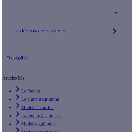
Votre logement a été construit :
+ de 15 ans
Je découvre mes primes
Simulation gratuite en 2 minutes
Trustpilot
Articles liés
La fenêtre
Le climatiseur mural
Modèle à soufflet
La fenêtre à l'anglaise
Modèles guillotine