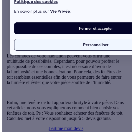
Politique des cookies
.
En savoir plus sur
Vie Privée
.
Sommaire
Ce que vous devez savoir avant d’acheter vos fenêtres
de toit
Fermer et accepter
1. Le type d’ouverture
Voir plus
Personnaliser
Les combles de votre habitation peuvent vous offrir une
multitude de possibilités. Cependant, pour pouvoir profiter le
plus possible de ces combles, il est nécessaire d’avoir de
la luminosité et une bonne aération. Pour cela, des fenêtres de
toit semblent essentielles afin de vous permettre de faire entrer
la lumière et éviter que votre pièce souffre de l’humidité.
Enfin, une fenêtre de toit apportera du style à votre pièce. Dans
cet article, nous vous expliquerons comment bien choisir vos
fenêtres de toit. Ps : Vous souhaitez acheter des fenêtres de toit,
Calculeo met à votre disposition jusqu’à 5 devis gratuits.
J'estime mon devis