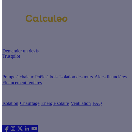
Un projet de rénovation énergétique ?
Demander un devis
Trustpilot
Guides de travaux
Pompe à chaleur
Poêle à bois
Isolation des murs
Aides financières
Financement fenêtres
Conseils & Offres
Isolation
Chauffage
Energie solaire
Ventilation
FAQ
Les sites du groupe Effy
Suivez nous