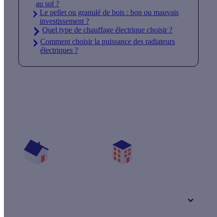
au sol ?
Le pellet ou granulé de bois : bon ou mauvais
investissement ?
Quel type de chauffage électrique choisir ?
Comment choisir la puissance des radiateurs
électriques ?
Quelles aides pour mon projet chauffage ?
Vos travaux concernent :
Une maison
Un appartement
Votre logement a été construit :
+ de 15 ans