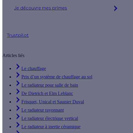
Je découvre mes primes
Jusqu'à 16 560 € d'aides financières
Trustpilot
Articles liés
Le chauffage
Prix d’un système de chauffage au sol
Le radiateur pour salle de bain
De Dietrich et Elm Leblanc
Frisquet, Unical et Saunier Duval
Le radiateur rayonnant
Le radiateur électrique vertical
Le radiateur à inertie céramique