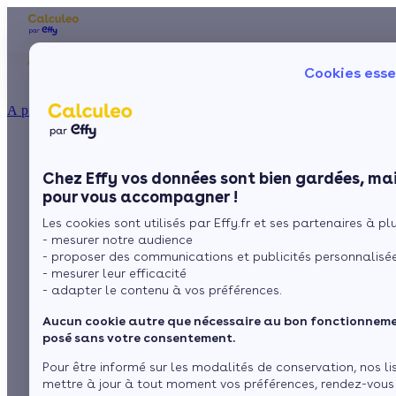
Les aides financières
Nos conseils trav
Cookies esse
Particulier
Artisan / installateur
Entreprise / collectivité
À propos
ISOLATION
Réduire ses factures
La prime énergie
Combles
Ma Prime Rénov'
Chez Effy vos données sont bien gardées, mai
Murs
Le chèque énergie
avec un
pour vous accompagner !
La TVA réduite
Sol
Les cookies sont utilisés par Effy.fr et ses partenaires à plus
L'éco-prêt à taux zéro
programmateur de
- mesurer notre audience
Fenêtres
Trouver mes aides
- proposer des communications et publicités personnalisé
chauffage
- mesurer leur efficacité
Toiture
- adapter le contenu à vos préférences.
Aucun cookie autre que nécessaire au bon fonctionnemen
Isoler ma maison
par
L’équipe de rédaction
3 min de lecture
posé sans votre consentement.
Pour être informé sur les modalités de conservation, nos li
mettre à jour à tout moment vos préférences, rendez-vous