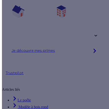
Vos travaux concernent :
Une maison
Un appartement
Votre logement a été construit :
+ de 15 ans
Je découvre mes primes
Simulation gratuite en 2 minutes
Trustpilot
Articles liés
Le poêle
Modèle à bois rond