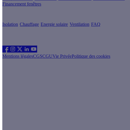
Financement fenêtres
Conseils & Offres
Isolation
Chauffage
Energie solaire
Ventilation
FAQ
Les sites du groupe Effy
Suivez nous
Mentions légales
CGS
CGU
Vie Privée
Politique des cookies