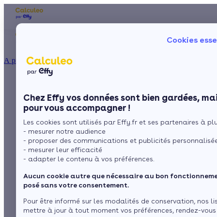
Les aides financières
Nos conseils trav
Cookies esse
Particulier
Artisan / installateur
Entreprise / collectivité
À propos
ISOLATION
Choisir son poêle à
La prime énergie
Combles
Ma Prime Rénov'
Chez Effy vos données sont bien gardées, mai
Murs
Le chèque énergie
bois en fonction de
pour vous accompagner !
La TVA réduite
Sol
Les cookies sont utilisés par Effy.fr et ses partenaires à plus
L'éco-prêt à taux zéro
son autonomie
- mesurer notre audience
Fenêtres
Trouver mes aides
- proposer des communications et publicités personnalisé
- mesurer leur efficacité
Toiture
- adapter le contenu à vos préférences.
par
L’équipe de rédaction
3 min de lecture
Aucun cookie autre que nécessaire au bon fonctionnemen
Isoler ma maison
posé sans votre consentement.
Sommaire
Pour être informé sur les modalités de conservation, nos li
mettre à jour à tout moment vos préférences, rendez-vous
Le matériau du poêle détermine son inertie