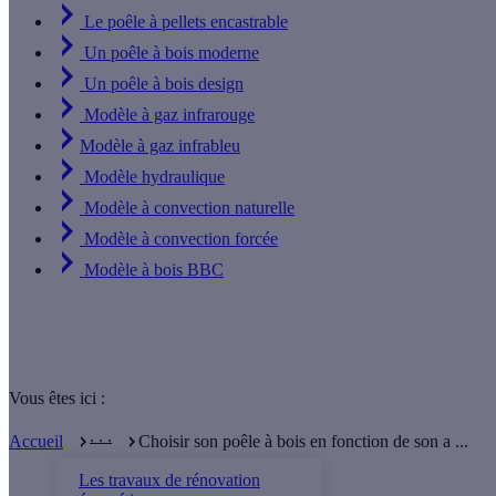
Le poêle à pellets encastrable
Un poêle à bois moderne
Un poêle à bois design
Modèle à gaz infrarouge
Modèle à gaz infrableu
Modèle hydraulique
Modèle à convection naturelle
Modèle à convection forcée
Modèle à bois BBC
Vous êtes ici :
. . .
Accueil
Choisir son poêle à bois en fonction de son a ...
Les travaux de rénovation