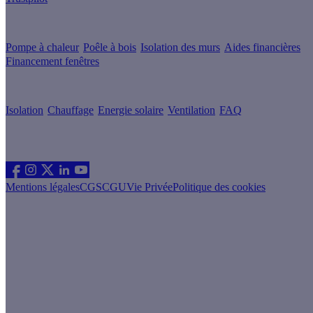
Guides de travaux
Pompe à chaleur
Poêle à bois
Isolation des murs
Aides financières
Financement fenêtres
Conseils & Offres
Isolation
Chauffage
Energie solaire
Ventilation
FAQ
Les sites du groupe Effy
Suivez nous
Mentions légales
CGS
CGU
Vie Privée
Politique des cookies