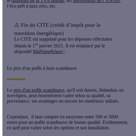
le
dispositif de la TVA réduite
, les
subventions de l’ANAH
,
l’éco prêt à taux zéro, etc.
⚠️
Fin du CITE (crédit d’impôt pour la
transition énergétique)
Le CITE est supprimé pour les dépenses effectuées
er
depuis le 1
janvier 2021. Il est remplacé par le
dispositif
MaPrimeRénov’
.
Le prix d'un poêle à bois scandinave
Le
prix d'un poêle scandinave
, qu'il soit danois, finlandais ou
norvégien, peut énormément varier selon sa qualité, sa
provenance, ses avantages ou encore les matériaux utilisés.
Cependant, il faut compter en moyenne entre 500 et 3000
euros pour un poêle scandinave de bonne qualité. Evidemment,
ce tarif peut varier selon les options et son installation.