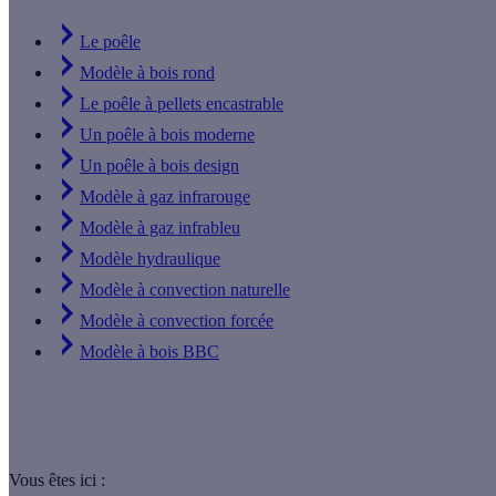
Le poêle
Modèle à bois rond
Le poêle à pellets encastrable
Un poêle à bois moderne
Un poêle à bois design
Modèle à gaz infrarouge
Modèle à gaz infrableu
Modèle hydraulique
Modèle à convection naturelle
Modèle à convection forcée
Modèle à bois BBC
Vous êtes ici :