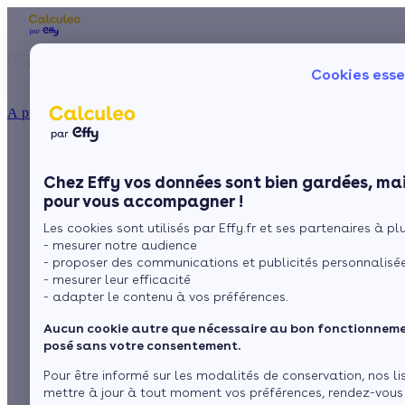
Les aides financières
Nos conseils trav
Cookies esse
Particulier
Artisan / installateur
Entreprise / collectivité
À propos
ISOLATION
Le poêle scandinave
La prime énergie
Combles
Ma Prime Rénov'
Chez Effy vos données sont bien gardées, mai
Murs
Le chèque énergie
pour vous accompagner !
La TVA réduite
Sol
Les cookies sont utilisés par Effy.fr et ses partenaires à plus
L'éco-prêt à taux zéro
par
L’équipe de rédaction
3 min de lecture
- mesurer notre audience
Fenêtres
Trouver mes aides
- proposer des communications et publicités personnalisé
- mesurer leur efficacité
Toiture
- adapter le contenu à vos préférences.
Sommaire
Les fonctionnalités du poêle scandinave
Aucun cookie autre que nécessaire au bon fonctionnemen
Les avantages et les inconvénients du poêle scandinave
Isoler ma maison
posé sans votre consentement.
Voir plus
Pour être informé sur les modalités de conservation, nos li
mettre à jour à tout moment vos préférences, rendez-vous