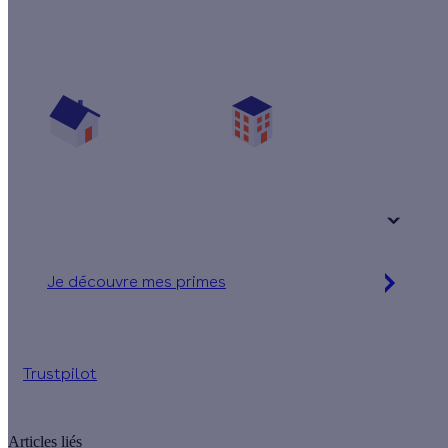
Quelles aides pour mon poêle ?
Vos travaux concernent :
Une maison
Un appartement
Votre logement a été construit :
+ de 15 ans
Je découvre mes primes
Simulation gratuite en 2 minutes
Trustpilot
Articles liés