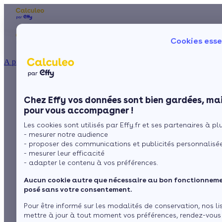
Les aides financières
Nos conseils trav
Cookies esse
Particulier
Artisan / installateur
Entreprise / collectivité
À propos
ISOLATION
Double ou triple,
La prime énergie
Combles
Ma Prime Rénov'
Chez Effy vos données sont bien gardées, mai
Murs
Le chèque énergie
quel type de vitrage
pour vous accompagner !
La TVA réduite
Sol
Les cookies sont utilisés par Effy.fr et ses partenaires à plus
L'éco-prêt à taux zéro
pour vos fenêtres?
- mesurer notre audience
Fenêtres
Trouver mes aides
- proposer des communications et publicités personnalisé
- mesurer leur efficacité
Toiture
- adapter le contenu à vos préférences.
par
L’équipe de rédaction
3 min de lecture
Aucun cookie autre que nécessaire au bon fonctionnemen
Isoler ma maison
posé sans votre consentement.
Sommaire
Pour être informé sur les modalités de conservation, nos li
mettre à jour à tout moment vos préférences, rendez-vous
Le coefficient thermique meilleur sur du triple vitrage