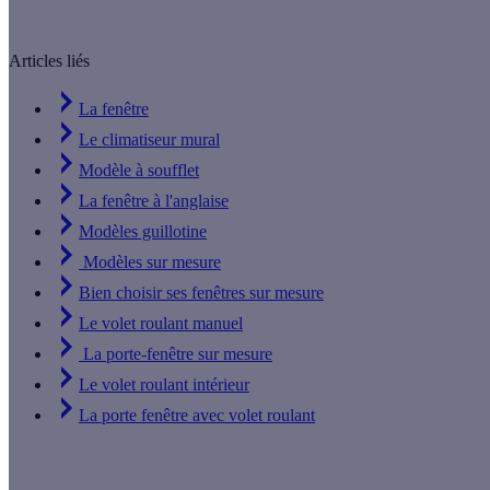
Articles liés
La fenêtre
Le climatiseur mural
Modèle à soufflet
La fenêtre à l'anglaise
Modèles guillotine
Modèles sur mesure
Bien choisir ses fenêtres sur mesure
Le volet roulant manuel
La porte-fenêtre sur mesure
Le volet roulant intérieur
La porte fenêtre avec volet roulant