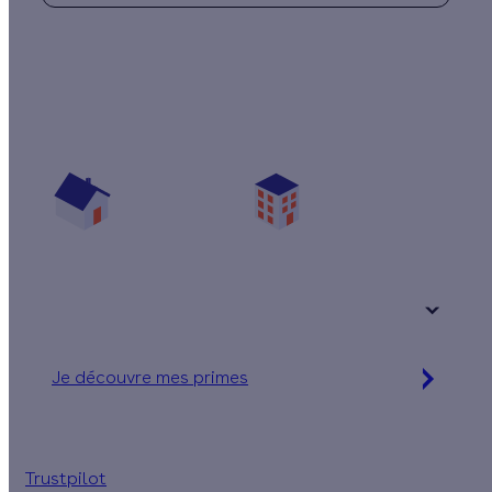
Quelles aides pour changer mes fenêtres ?
Vos travaux concernent :
Une maison
Un appartement
Votre logement a été construit :
+ de 15 ans
Je découvre mes primes
Simulation gratuite en 2 minutes
Trustpilot