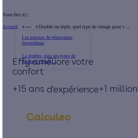
Vous êtes ici :
. . .
Accueil
Double ou triple, quel type de vitrage pour v ...
Les travaux de rénovation
énergétique
La fenêtre, tous les types de
Effy
fenêtres : doub ...
+15 ans
+1 millio
d'expérience