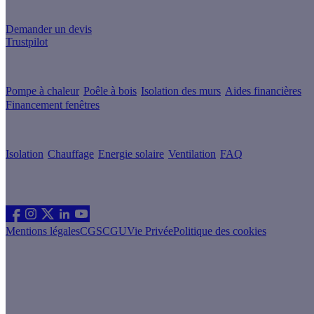
Un projet de rénovation énergétique ?
Demander un devis
Trustpilot
Guides de travaux
Pompe à chaleur
Poêle à bois
Isolation des murs
Aides financières
Financement fenêtres
Conseils & Offres
Isolation
Chauffage
Energie solaire
Ventilation
FAQ
Les sites du groupe Effy
Suivez nous
Mentions légales
CGS
CGU
Vie Privée
Politique des cookies