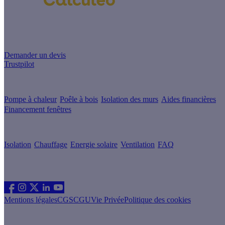
Un projet de rénovation énergétique ?
Demander un devis
Trustpilot
Guides de travaux
Pompe à chaleur
Poêle à bois
Isolation des murs
Aides financières
Financement fenêtres
Conseils & Offres
Isolation
Chauffage
Energie solaire
Ventilation
FAQ
Les sites du groupe Effy
Suivez nous
Mentions légales
CGS
CGU
Vie Privée
Politique des cookies