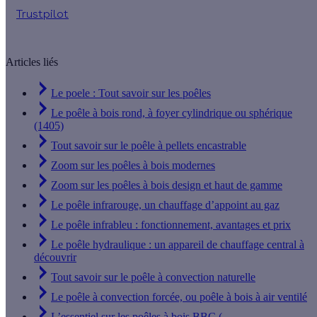
Trustpilot
Articles liés
Le poele : Tout savoir sur les poêles
Le poêle à bois rond, à foyer cylindrique ou sphérique
(1405)
Tout savoir sur le poêle à pellets encastrable
Zoom sur les poêles à bois modernes
Zoom sur les poêles à bois design et haut de gamme
Le poêle infrarouge, un chauffage d’appoint au gaz
Le poêle infrableu : fonctionnement, avantages et prix
Le poêle hydraulique : un appareil de chauffage central à
découvrir
Tout savoir sur le poêle à convection naturelle
Le poêle à convection forcée, ou poêle à bois à air ventilé
L’essentiel sur les poêles à bois BBC (