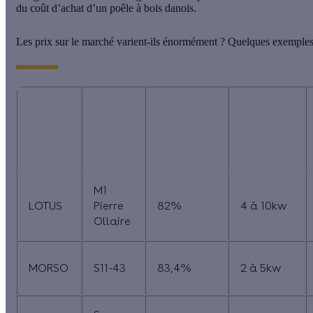
du
coût d’achat d’un poêle à bois danois
.
Les prix sur le marché varient-ils énormément ? Quelques exemple
Marque
du
Rendement
Modèle
Puissance
poêle
thermique*
danois
M1
LOTUS
Pierre
82%
4 à 10kw
Ollaire
MORSO
S11-43
83,4%
2 à 5kw