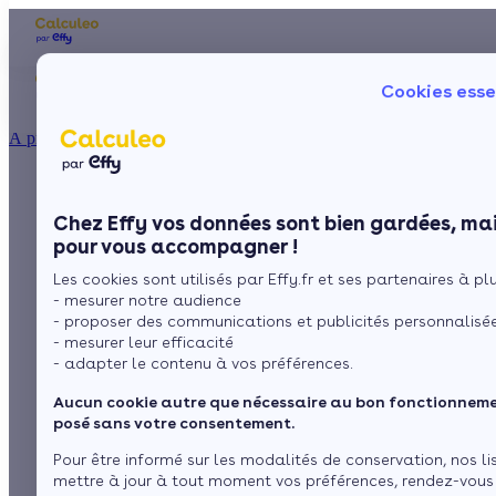
Les aides financières
Nos conseils trav
Cookies esse
Particulier
Artisan / installateur
Entreprise / collectivité
À propos
ISOLATION
Prix du poêle à bois
La prime énergie
Combles
Ma Prime Rénov'
Chez Effy vos données sont bien gardées, mai
Murs
Le chèque énergie
danois
pour vous accompagner !
La TVA réduite
Sol
Les cookies sont utilisés par Effy.fr et ses partenaires à plus
L'éco-prêt à taux zéro
- mesurer notre audience
Fenêtres
Trouver mes aides
- proposer des communications et publicités personnalisé
par
L’équipe de rédaction
3 min de lecture
- mesurer leur efficacité
Toiture
- adapter le contenu à vos préférences.
Aucun cookie autre que nécessaire au bon fonctionnemen
Sommaire
Isoler ma maison
posé sans votre consentement.
Qu’est-ce que le poêle à bois danois et comment
Pour être informé sur les modalités de conservation, nos li
fonctionne-t-il ?
Les critères influençant la définition d’un prix de poêle
mettre à jour à tout moment vos préférences, rendez-vous