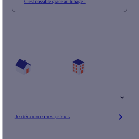
C'est possible grâce au tubage !
Quelles aides pour mon poêle à bûches ?
Vos travaux concernent :
Une maison
Un appartement
Votre logement a été construit :
+ de 15 ans
Je découvre mes primes
Simulation gratuite en 2 minutes